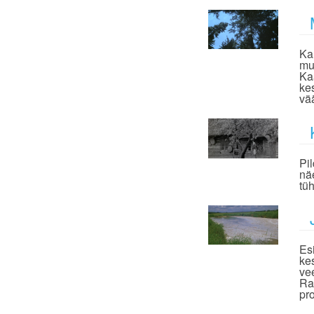
Ka
mu
Ka
ke
vä
Pi
nä
tü
Esi
ke
ve
Ra
pr