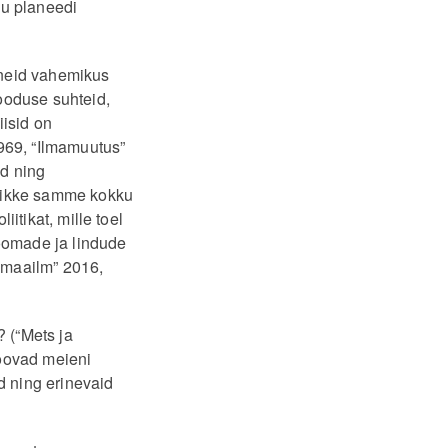
gu planeedi
mneid vahemikus
ooduse suhteid,
iisid on
69, “Ilmamuutus”
d ning
alikke samme kokku
iitikat, mille toel
loomade ja lindude
 maailm” 2016,
? (“Mets ja
toovad meieni
 ning erinevaid