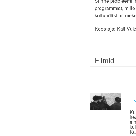
Siinne probleemfil
programmist, mille
kultuurilist mitmek
Koostaja: Kati Vuk
Filmid
Ku
he
ai
ku
Ka