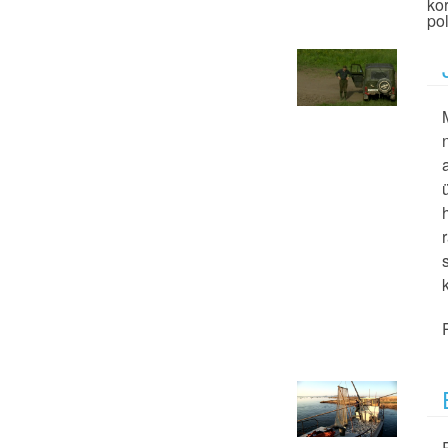
ko
po