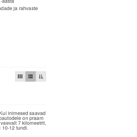
a-aasta
ndade ja rahvaste
. Kui inimesed saavad
veoautodele on praam
aevalt 7 kilomeetrit,
i 10-12 tundi.