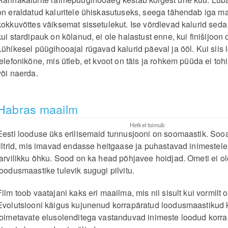
on eraldatud kaluritele ühiskasutuseks, seega tähendab iga 
kokkuvõttes väiksemat sissetulekut. Ise võrdlevad kalurid sed
kui stardipauk on kõlanud, ei ole halastust enne, kui finišijoon 
Lühikesel püügihooajal rügavad kalurid päeval ja ööl. Kui siis
telefonikõne, mis ütleb, et kvoot on täis ja rohkem püüda ei tohi,
või naerda.
Habras maailm
Hetkel toimub
Eesti looduse üks erilisemaid tunnusjooni on soomaastik. Sooa
filtrid, mis imavad endasse heitgaase ja puhastavad inimestel
tarvilikku õhku. Sood on ka head põhjavee hoidjad. Ometi ei o
loodusmaastike tulevik sugugi pilvitu.
Film toob vaatajani kaks eri maailma, mis nii sisult kui vormilt 
Evolutsiooni käigus kujunenud korrapäratud loodusmaastikud 
toimetavate elusolenditega vastanduvad inimeste loodud korrap