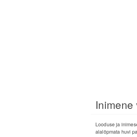
Inimene 
Looduse ja inimes
alalõpmata huvi p