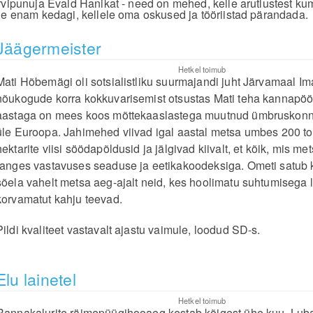
rvipunuja Evald Hanikat - need on mehed, kelle arutlustest ku
le enam kedagi, kellele oma oskused ja tööriistad pärandada.
Jäägermeister
Hetkel toimub
Mati Hõbemägi oli sotsialistliku suurmajandi juht Järvamaal Im
nõukogude korra kokkuvarisemist otsustas Mati teha kannapöö
aastaga on mees koos mõttekaaslastega muutnud ümbruskonn
üle Euroopa. Jahimehed viivad igal aastal metsa umbes 200 ton
hektarite viisi söödapõldusid ja jälgivad kiivalt, et kõik, mis me
ranges vastavuses seaduse ja eetikakoodeksiga. Ometi satub k
sõela vahelt metsa aeg-ajalt neid, kes hoolimatu suhtumisega
korvamatut kahju teevad.
Pildi kvaliteet vastavalt ajastu vaimule, loodud SD-s.
Elu lainetel
Hetkel toimub
Rannakalurite räimepüügihooaeg kestab kõigest ühe kuu. Lu