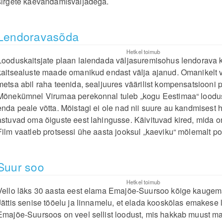
sirgete kaevandamisväljadega.
Lendoravasõda
Hetkel toimub
Looduskaitsjate plaan laiendada väljasuremisohus lendorava k
kaitsealuste maade omanikud endast välja ajanud. Omanikelt 
metsa abil raha teenida, sealjuures väärilist kompensatsiooni
Mõnekümnel Virumaa perekonnal tuleb „kogu Eestimaa“ loodu
enda peale võtta. Mõistagi ei ole nad nii suure au kandmisest h
astuvad oma õiguste eest lahingusse. Käivituvad kired, mida on
Film vaatleb protsessi ühe aasta jooksul „kaeviku“ mõlemalt poo
Suur soo
Hetkel toimub
Vello läks 30 aasta eest elama Emajõe-Suursoo kõige kaugem
Jättis senise tööelu ja linnamelu, et elada kooskõlas emakese
Emajõe-Suursoos on veel sellist loodust, mis hakkab muust ma