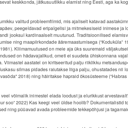
evat keskkonda, jätkusuutlikku elamist ning Eesti, aga ka ko
mikku valitud probleemfilmid, mis ajaliselt katavad aastakü
päev, peegeldavad eripalgelisi ja mitmekesiseid inimese ja l
andi jooksul kardinaalselt muutunud. Traditsioonilised elamisv
umise ning maapiirkondade ääremaastumisega (“Koduküla” 19
 1981). Kliimamuutused on meie aja üks suuremaid väljakutsei
hendused on hädavajalikud, ometi ei suudeta ühiskonnana vaj
a. Viimastel aastatel on kiritseeritud palju riiklikku metsanduspol
uskasu silmas pidades raiutakse liiga palju, ohustatades nii 
avasõda" 2018) ning häiritakse hapraid ökosüsteeme (“Habras
.
eel võimalik inimestel elada loodust ja elurikkust arvestavalt
ur soo” 2022) Kas keegi veel üldse hoolib? Dokumentalistid 
sed ning püüavad avada probleemide tekkepõhjusi ja tagamaid