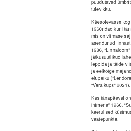
puudutavad ümbrits
tulevikku.
Käesolevasse kogu
1960ndad kuni täna
mis on viimase saj
asendunud linnast
1986, “Linnaloom”
jätkusuutlikud la
leppida ja täide vii
ja eelkõige majand
elupaiku (”Lendor
“Vara küps” 2024)
Kas tänapäeval on v
inimene” 1966, “Su
keerulised küsimu
vaatepunkte.