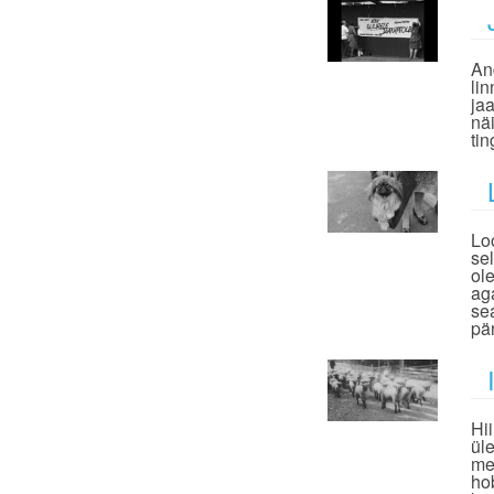
An
li
ja
nä
ti
Lo
sel
ol
ag
se
pä
Hi
ül
me
ho