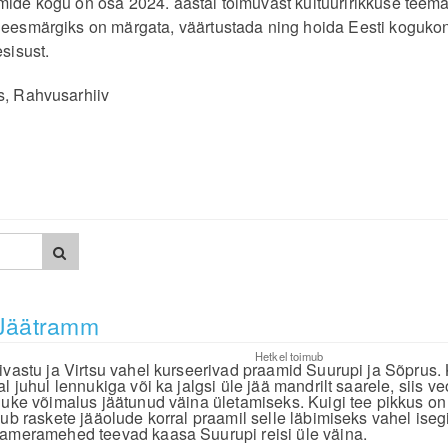
mide kogu on osa 2024. aastal toimuvast kultuuririkkuse teem
 eesmärgiks on märgata, väärtustada ning hoida Eesti koguko
esisust.
s, Rahvusarhiiv
Jäätramm
Hetkel toimub
ivastu ja Virtsu vahel kurseerivad praamid Suurupi ja Sõprus
al juhul lennukiga või ka jalgsi üle jää mandrilt saarele, siis 
nuke võimalus jäätunud väina ületamiseks. Kuigi tee pikkus on v
lub raskete jääolude korral praamil selle läbimiseks vahel iseg
ameramehed teevad kaasa Suurupi reisi üle väina.