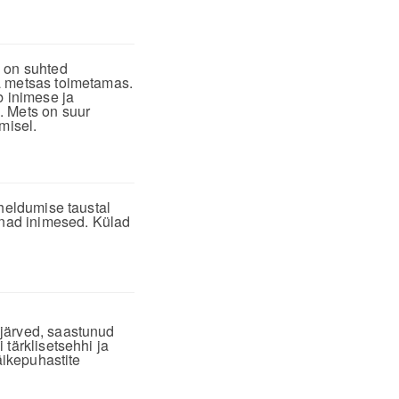
a on suhted
a metsas toimetamas.
b inimese ja
. Mets on suur
misel.
aheldumise taustal
nad inimesed. Külad
 järved, saastunud
tärklisetsehhi ja
äikepuhastite