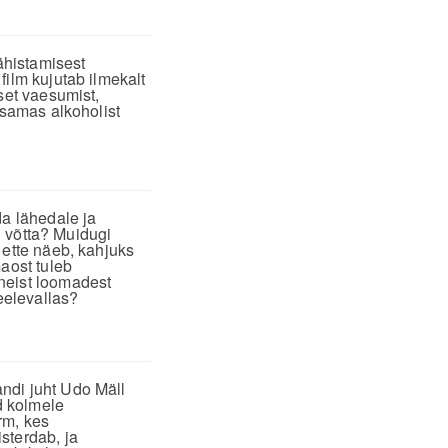
ähistamisest
film kujutab ilmekalt
set vaesumist,
 samas alkoholist
da lähedale ja
id võtta? Muidugi
 ette näeb, kahjuks
aost tuleb
neist loomadest
eelevallas?
ndi juht Udo Mäll
d kolmele
rm, kes
sterdab, ja