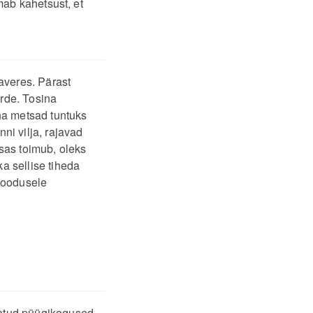
mab kahetsust, et
averes. Pärast
rde. Tosina
a metsad tuntuks
ni vilja, rajavad
tsas toimub, oleks
a sellise tiheda
 loodusele
batud püügikogused