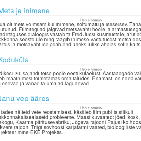
Mets ja inimene
Hetkel toimub
ua oli mets võimsam kui inimene, sõltumatu ja iseseisev. Tän
utunud. Filmitegijad jälgivad metsavahti hoole ja armastuseg
adritaguses dialoogis vastab ta Fred Jüssi küsimustele, arutle
skkonna seoste üle ning räägib inimese vastutusest metsa ees
ärtus ja metsavaht ise peab end üheks lüliks ahelas selle kaits
Koduküla
Hetkel toimub
ldikesi 20. sajandi teise poole eesti külaelust. Aastaaegade v
eb maainimesi toimetamas oma taludes. Enamasti on need va
hjenevad ja vanad talumajad lagunevad.
Janu vee ääres
Hetkel toimub
tades näiteid vete reostamisest, käsitleb film publitsistlikult
skkonnakaitsealaseid probleeme. Maastikuvaated: jõed, kosk,
ekogu, Kaarma piiritusevabriku, Jõgeva rajooni Pajusi kolhoosi 
kvere rajooni Triigi sovhoosi karjafarmi vaated, bioloogiliste v
ojekteerimine EKE Projektis.