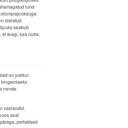
mahamagatud tund
a olümpiajooksuga:
on ületatud.
 lõpuks saabub
 ei teagi, kas nutta
lad on justkui
e hingamiseks
le nende
on vastandid.
koos seal
äraga, perfektselt