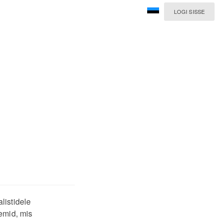
LOGI SISSE
listidele
emid, mis