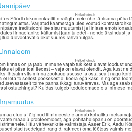
Jaanipäev
Hetkel toimub
dres Söödi dokumentaalfilm räägib meie ühe tähtsama püha t
nnatingimustes. Varjatud kaameraga üles võetud kontrastirohke 
anipäeva traditsioonilise sisu muutumist ja linlase emotsionaal
idates linnaelanike käitumist jaanituledel - nende üksindust ja
ngitud ülevoolavat olekut suures rahvahulgas.
Linnaloom
Hetkel toimub
om linnas on ja jääb, inimene vajab tükikest elavat loodust en
leks ei piisa toalilledest – vaja on elavat olendit. Aga kust ne
eks lihtsaim viis minna zookauplusesse ja osta sealt nagu kord
a ei leia te sellest poekesest ei koera ega kassi ning oma loom
adusevastaselt toime panna ikkagi turuväravas. Mis aga saab 
rast ostutehingut? Kuidas kulgeb koduloomade elu inimese m
Ilmamuutus
Hetkel toimub
iumaa eluolu jälginud filmimeestele annab kohaliku metsamaja
evaate maaelu probleemidest, aga põhitähelepanu on pööratu
istrimehele. Hiiu vähevankrite valmistaja Aaser Erik, Aadu Kõ
buseriistad (sedelgad, rangid, rakmed) oma töötoas valmis mei