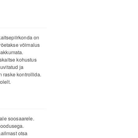
aitsepiirkonda on
võetakse võimalus
 pakkumata.
skaitse kohustus
uvitatud ja
 raske kontrollida.
lelt.
ale soosaarele.
 loodusega.
ailmast otsa