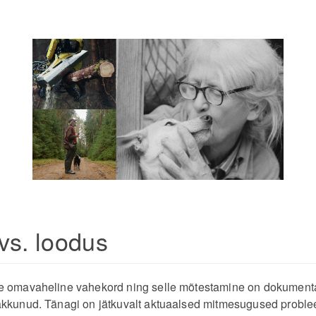
vs. loodus
e omavaheline vahekord ning selle mõtestamine on dokumenta
akkunud. Tänagi on jätkuvalt aktuaalsed mitmesugused proble