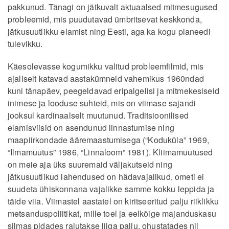
pakkunud. Tänagi on jätkuvalt aktuaalsed mitmesugused
probleemid, mis puudutavad ümbritsevat keskkonda,
jätkusuutlikku elamist ning Eesti, aga ka kogu planeedi
tulevikku.
Käesolevasse kogumikku valitud probleemfilmid, mis
ajaliselt katavad aastakümneid vahemikus 1960ndad
kuni tänapäev, peegeldavad eripalgelisi ja mitmekesiseid
inimese ja looduse suhteid, mis on viimase sajandi
jooksul kardinaalselt muutunud. Traditsioonilised
elamisviisid on asendunud linnastumise ning
maapiirkondade ääremaastumisega (“Koduküla” 1969,
“Ilmamuutus” 1986, “Linnaloom” 1981). Kliimamuutused
on meie aja üks suuremaid väljakutseid ning
jätkusuutlikud lahendused on hädavajalikud, ometi ei
suudeta ühiskonnana vajalikke samme kokku leppida ja
täide viia. Viimastel aastatel on kiritseeritud palju riiklikku
metsanduspoliitikat, mille toel ja eelkõige majanduskasu
silmas pidades raiutakse liiga palju, ohustatades nii