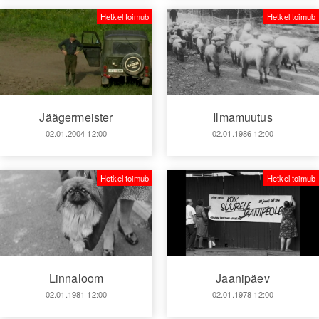
Hetkel toimub
Hetkel toimub
Jäägermeister
Ilmamuutus
02.01.2004 12:00
02.01.1986 12:00
Hetkel toimub
Hetkel toimub
Linnaloom
Jaanipäev
02.01.1981 12:00
02.01.1978 12:00