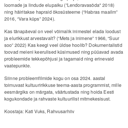
loomade ja lindude elupaiku (”Lendoravasõda" 2018)
ning häiritakse hapraid ökosüsteeme (“Habras maailm”
2016, “Vara küps” 2024).
Kas tänapäeval on veel võimalik inimestel elada loodust
ja elurikkust arvestavalt? (“Mets ja inimene” 1966, “Suur
soo” 2022) Kas keegi veel üldse hoolib? Dokumentalistid
toovad meieni keerulised küsimused ning püüavad avada
probleemide tekkepõhjusi ja tagamaid ning erinevaid
vaatepunkte.
Siinne probleemfilmide kogu on osa 2024. aastal
toimuvast kultuuririkkuse teema-aasta programmist, mille
eesmärgiks on märgata, väärtustada ning hoida Eesti
kogukondade ja rahvaste kultuurilist mitmekesisust.
Koostaja: Kati Vuks, Rahvusarhiiv