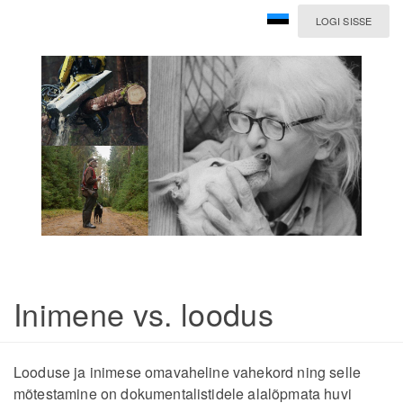
LOGI SISSE
Inimene vs. loodus
Looduse ja inimese omavaheline vahekord ning selle
mõtestamine on dokumentalistidele alalõpmata huvi