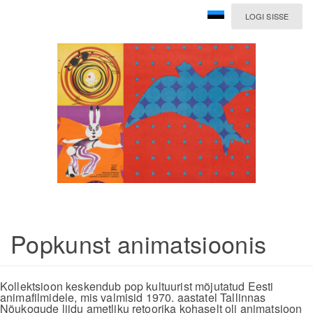
LOGI SISSE
Popkunst animatsioonis
Kollektsioon keskendub pop kultuurist mõjutatud Eesti
animafilmidele, mis valmisid 1970. aastatel Tallinnas
Nõukogude liidu ametliku retoorika kohaselt oli animatsioon