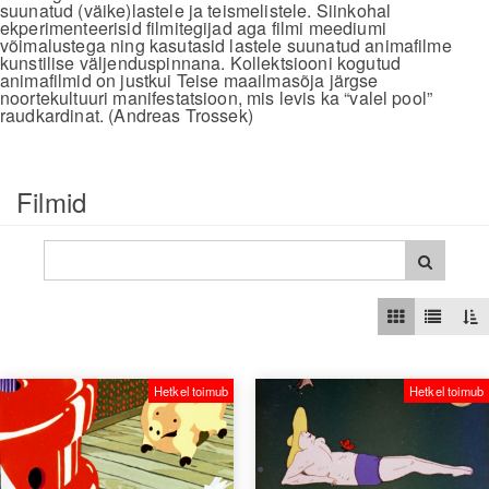
suunatud (väike)lastele ja teismelistele. Siinkohal
ekperimenteerisid filmitegijad aga filmi meediumi
võimalustega ning kasutasid lastele suunatud animafilme
kunstilise väljenduspinnana. Kollektsiooni kogutud
animafilmid on justkui Teise maailmasõja järgse
noortekultuuri manifestatsioon, mis levis ka “valel pool”
raudkardinat. (Andreas Trossek)
Filmid
Hetkel toimub
Hetkel toimub