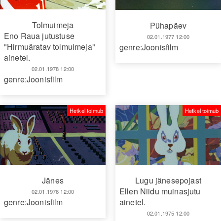
Tolmuimeja
Pühapäev
Eno Raua jutustuse
02.01.1977 12:00
"Hirmuäratav tolmuimeja"
genre:Joonisfilm
ainetel.
02.01.1978 12:00
genre:Joonisfilm
Hetkel toimub
Hetkel toimub
Jänes
Lugu jänesepojast
Ellen Niidu muinasjutu
02.01.1976 12:00
genre:Joonisfilm
ainetel.
02.01.1975 12:00