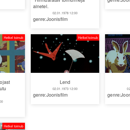
ainetel.
02.01.1978 12:00
genre:Joonisfilm
Hetkel toimub
Hetkel toimub
ojast
Lend
utu
02.01.1973 12:00
0
genre:Joonisfilm
genre:Joon
00
Hetkel toimub