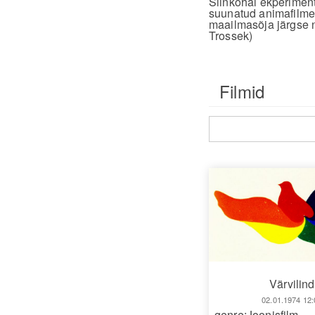
Siinkohal ekperiment
suunatud animafilme 
maailmasõja järgse no
Trossek)
Filmid
Värvilind
02.01.1974 12:
genre:Joonisfilm