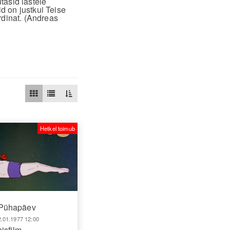
tasid lastele
d on justkui Teise
rdinat. (Andreas
Hetkel toimub
Pühapäev
2.01.1977 12:00
isfilm