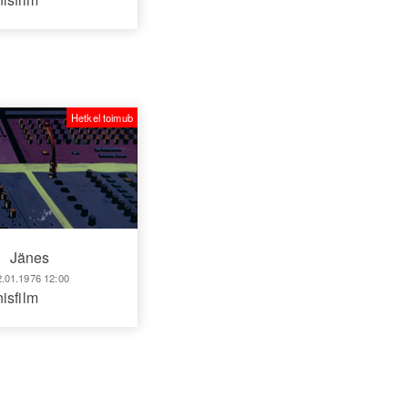
Hetkel toimub
Jänes
2.01.1976 12:00
isfilm