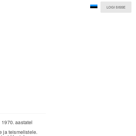
LOGI SISSE
 1970. aastatel
 ja teismelistele.