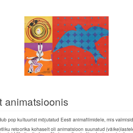
 animatsioonis
ub pop kultuurist mõjutatud Eesti animafilmidele, mis valmisid
iku retoorika kohaselt oli animatsioon suunatud (väike)lastele