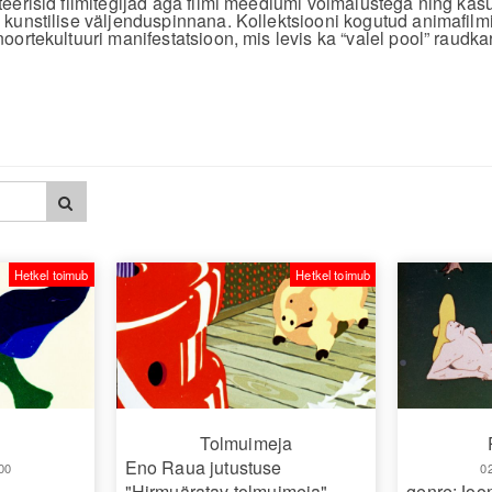
eerisid filmitegijad aga filmi meediumi võimalustega ning kasu
kunstilise väljenduspinnana. Kollektsiooni kogutud animafilmi
ortekultuuri manifestatsioon, mis levis ka “valel pool” raudka
Hetkel toimub
Hetkel toimub
Tolmuimeja
Eno Raua jutustuse
00
0
"Hirmuäratav tolmuimeja"
genre:Joon