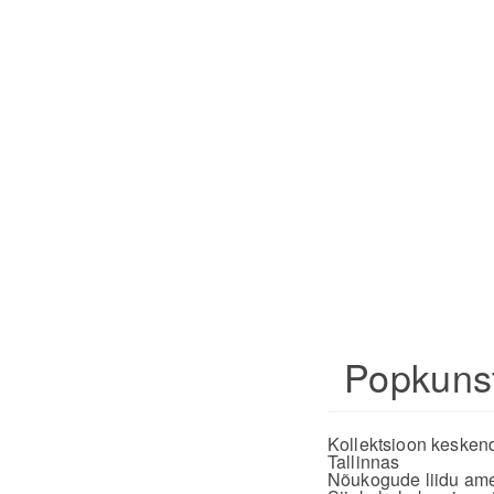
Popkunst
Kollektsioon keskend
Tallinnas
Nõukogude liidu ametl