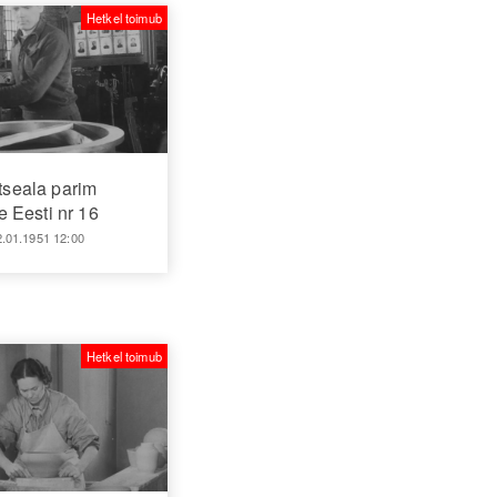
Hetkel toimub
tseala parim
 Eesti nr 16
2.01.1951 12:00
Hetkel toimub