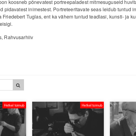
ioon koosneb põnevatest portreepaladest mitmesuguseid huvit
id pidavatest inimestest. Portreteeritavate seas leidub tuntud 
 Friedebert Tuglas, ent ka vähem tuntud teadlasi, kunsti- ja k
eisigi.
s, Rahvusarhiiv
Hetkel toimub
Hetkel toimub