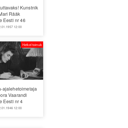
uttavaks! Kunstnik
Mari Rääk
 Eesti nr 46
2.01.1957 12:00
Hetkel toimub
a-ajalehetoimetaja
ora Vaarandi
 Eesti nr 4
2.01.1946 12:00