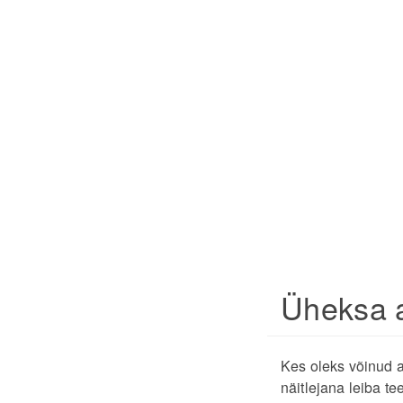
Üheksa 
Kes oleks võinud ar
näitlejana leiba t