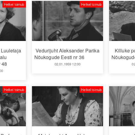
Hetkel toimub
Hetkel toimub
 Luuletaja
Vedurijuht Aleksander Parika
Killuke p
alu
Nõukogude Eesti nr 36
Nõukogude
 48
02.01.1959 12:00
0
00
Hetkel toimub
Hetkel toimub