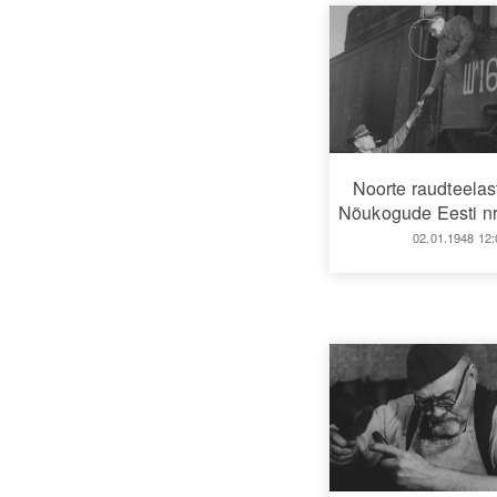
Noorte raudteelast
Nõukogude Eesti nr
02.01.1948 12: