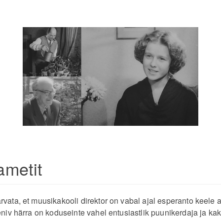
ametit
vata, et muusikakooli direktor on vabal ajal esperanto keele ak
eeniv härra on koduseinte vahel entusiastlik puunikerdaja ja k