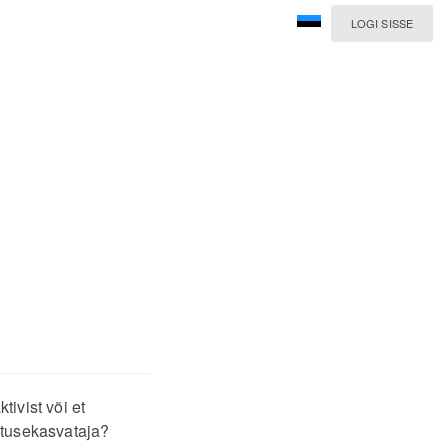
LOGI SISSE
tivist või et
aktusekasvataja?