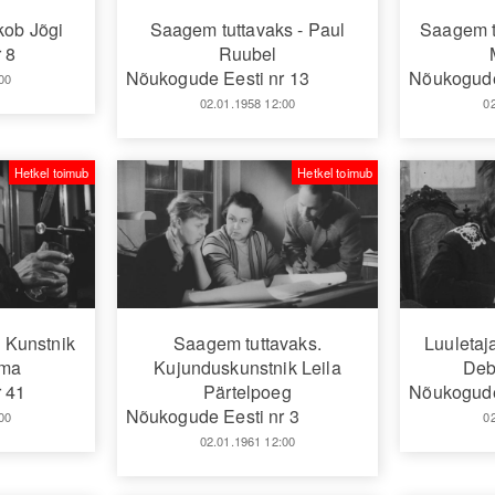
kob Jõgi
Saagem tuttavaks - Paul
Saagem t
 8
Ruubel
Nõukogude Eesti nr 13
Nõukogude
00
02.01.1958 12:00
0
Hetkel toimub
Hetkel toimub
 Kunstnik
Saagem tuttavaks.
Luuletaj
sma
Kujunduskunstnik Leila
Deb
 41
Pärtelpoeg
Nõukogude
Nõukogude Eesti nr 3
00
0
02.01.1961 12:00