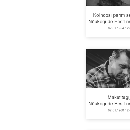
Kolhoosi parim se
Nõukogude Eesti nr
02.01.1954 12:
Maketitegi
Nõukogude Eesti nr
02.01.1960 12: