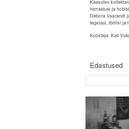
Käesolev kollekts
harrastusi ja hobis
Debora Vaarandi ja
tegelasi, töölisi ja t
Koostaja: Kati Vuk
Edastused