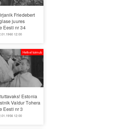
rjanik Friedebert
glase juures
 Eesti nr 34
2.01.1960 12:00
Hetkel toimub
uttavaks! Estonia
stnik Valdur Tohera
 Eesti nr 3
2.01.1956 12:00