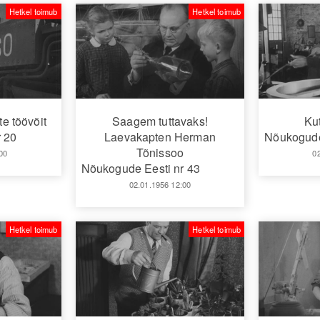
Hetkel toimub
Hetkel toimub
e töövõit
Saagem tuttavaks!
Ku
 20
Laevakapten Herman
Nõukogude
Tõnissoo
00
0
Nõukogude Eesti nr 43
02.01.1956 12:00
Hetkel toimub
Hetkel toimub