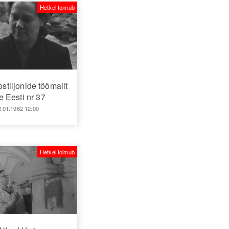
Hetkel toimub
ostiljonide töömailt
 Eesti nr 37
2.01.1962 12:00
Hetkel toimub