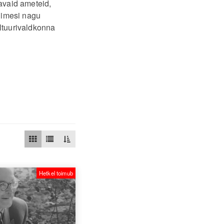
avaid ameteid,
inimesi nagu
ultuurivaldkonna
Hetkel toimub