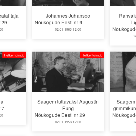
atalitaja
Johannes Juhansoo
Rahvaki
 29
Nõukogude Eesti nr 9
Tu
Nõukogude
00
02.01.1963 12:00
0
Hetkel toimub
Hetkel toimub
ja
Saagem tuttavaks! Augustin
Saagem t
 7
Pung
grimmikun
Nõukogude Eesti nr 29
Nõukogude
00
02.01.1958 12:00
0