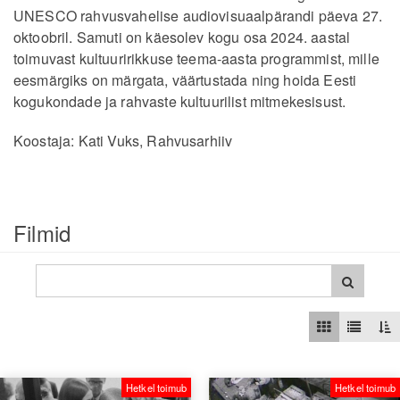
UNESCO rahvusvahelise audiovisuaalpärandi päeva 27.
oktoobril. Samuti on käesolev kogu osa 2024. aastal
toimuvast kultuuririkkuse teema-aasta programmist, mille
eesmärgiks on märgata, väärtustada ning hoida Eesti
kogukondade ja rahvaste kultuurilist mitmekesisust.
Koostaja: Kati Vuks, Rahvusarhiiv
Filmid
Hetkel toimub
Hetkel toimub