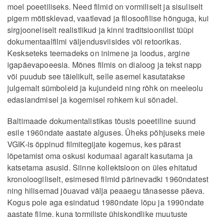
moel poeetiliseks. Need filmid on vormiliselt ja sisuliselt
pigem mõtisklevad, vaatlevad ja filosoofilise hõnguga, kui
sirgjooneliselt realistlikud ja kinni traditsioonilist tüüpi
dokumentaalfilmi väljendusviisides või retoorikas.
Keskseteks teemadeks on inimene ja loodus, argine
igapäevapoeesia. Mõnes filmis on dialoog ja tekst napp
või puudub see täielikult, selle asemel kasutatakse
julgemalt sümboleid ja kujundeid ning rõhk on meeleolu
edasiandmisel ja kogemisel rohkem kui sõnadel.
Baltimaade dokumentalistikas tõusis poeetiline suund
esile 1960ndate aastate alguses. Üheks põhjuseks meie
VGIK-is õppinud filmitegijate kogemus, kes pärast
lõpetamist oma oskusi kodumaal agaralt kasutama ja
katsetama asusid. Siinne kollektsioon on üles ehitatud
kronoloogiliselt, esimesed filmid pärinevadki 1960ndatest
ning hilisemad jõuavad välja peaaegu tänasesse päeva.
Kogus pole aga esindatud 1980ndate lõpu ja 1990ndate
aastate filme, kuna tormiliste ühiskondlike muutuste