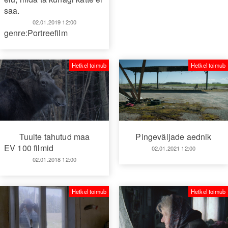
saa.
02.01.2019 12:00
genre:Portreefilm
Hetkel toimub
Hetkel toimub
Tuulte tahutud maa
Pingeväljade aednik
EV 100 filmid
02.01.2021 12:00
02.01.2018 12:00
Hetkel toimub
Hetkel toimub