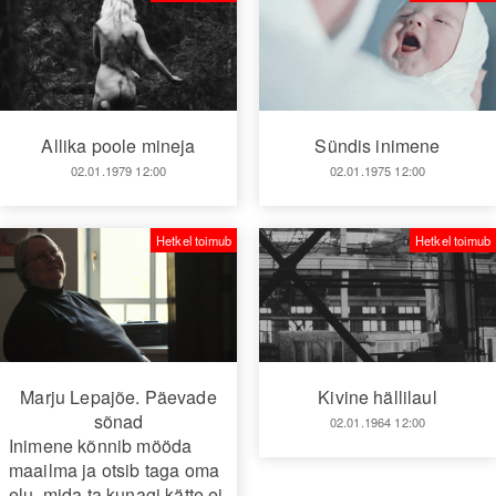
Allika poole mineja
Sündis inimene
02.01.1979 12:00
02.01.1975 12:00
Hetkel toimub
Hetkel toimub
Marju Lepajõe. Päevade
Kivine hällilaul
sõnad
02.01.1964 12:00
Inimene kõnnib mööda
maailma ja otsib taga oma
elu, mida ta kunagi kätte ei