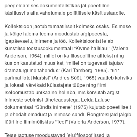
peegeldamises dokumentalistikas jäi poeetiline
käsitlusviis alla vahetumale poliitilisele käsitluslaadile.
Kollektsioon jaotub temaatiliselt kolmeks osaks. Esimese
ja kõige laiema teema moodustab argipoeesia,
igapäevaelu, inimene ja töö. Kollektsioonist leiab
kunstilise tööstusdokumentaali ”Kivine hällilaul” (Valeria
Anderson, 1964), millel on ka filosoofiline alltekst ning
kus on kasutatud muusikat, “millel on tugevasti tajutav
dramaturgiline tähendus” (Karl Tamberg, 1965). “511
parimat fotot Marsist” (Andres Sööt, 1968) vaatleb kohviku
ja lokaali värvikaid külastajate tüüpe ning filmi
iseloomustab unikaalne heliriba, mis kõrvutab argist
inimeste sebimist täheteadustega. Leida Laiuse
dokumentaal “Sündis inimene” (1975) kujutab poeetiliselt
ja ehedalt emadust ja inimese sündi. Rongireisijaid jälgib
lüüriline filmimõtisklus “Teel” (Valeria Anderson, 1977).
Teise jaotuse moodustavad (elu)filosoofilised ja