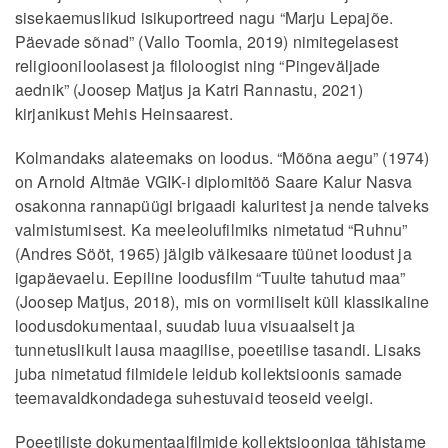
sisekaemuslikud isikuportreed nagu “Marju Lepajõe.
Päevade sõnad” (Vallo Toomla, 2019) nimitegelasest
religiooniloolasest ja filoloogist ning “Pingeväljade
aednik” (Joosep Matjus ja Katri Rannastu, 2021)
kirjanikust Mehis Heinsaarest.
Kolmandaks alateemaks on loodus. “Mõõna aegu” (1974)
on Arnold Altmäe VGIK-i diplomitöö Saare Kalur Nasva
osakonna rannapüügi brigaadi kaluritest ja nende talveks
valmistumisest. Ka meeleolufilmiks nimetatud “Ruhnu”
(Andres Sööt, 1965) jälgib väikesaare tüünet loodust ja
igapäevaelu. Eepiline loodusfilm “Tuulte tahutud maa”
(Joosep Matjus, 2018), mis on vormiliselt küll klassikaline
loodusdokumentaal, suudab luua visuaalselt ja
tunnetuslikult lausa maagilise, poeetilise tasandi. Lisaks
juba nimetatud filmidele leidub kollektsioonis samade
teemavaldkondadega suhestuvaid teoseid veelgi.
Poeetiliste dokumentaalfilmide kollektsiooniga tähistame