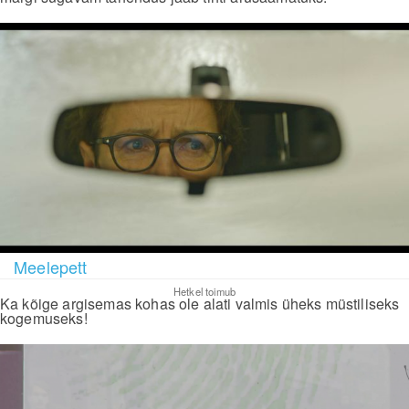
Meelepett
Hetkel toimub
Ka kõige argisemas kohas ole alati valmis üheks müstiliseks
kogemuseks!