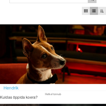
Hendrik
Hetkel toimub
Kuidas õppida koera?