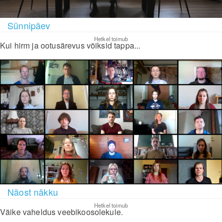
Sünnipäev
Hetkel toimub
Kui hirm ja ootusärevus võiksid tappa...
Näost näkku
Hetkel toimub
Väike vaheldus veebikoosolekule.