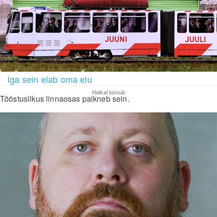
Iga sein elab oma elu
Hetkel toimub
Tööstuslikus linnaosas paikneb sein.