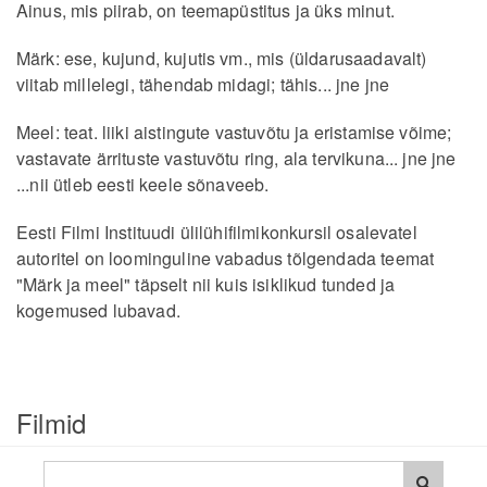
Ainus, mis piirab, on teemapüstitus ja üks minut.
Märk: ese, kujund, kujutis vm., mis (üldarusaadavalt)
viitab millelegi, tähendab midagi; tähis... jne jne
Meel: teat. liiki aistingute vastuvõtu ja eristamise võime;
vastavate ärrituste vastuvõtu ring, ala tervikuna... jne jne
...nii ütleb eesti keele sõnaveeb.
Eesti Filmi Instituudi ülilühifilmikonkursil osalevatel
autoritel on loominguline vabadus tõlgendada teemat
"Märk ja meel" täpselt nii kuis isiklikud tunded ja
kogemused lubavad.
Filmid