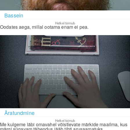
Bassein
Hetkel toimub
Oodates aega, millal ootama enam ei pea.
Äratundmine
Hetkel toimub
Me kulgeme läbi omavahel võistlevate märkide maailma, kus
märgi sügavam tähendus jääb tihti arusaamatuks.