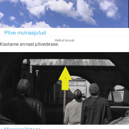
Pilve muinasjutud
Hetkel toimub
Kaotame ennast pilvedesse.