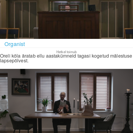
Organist
Hetkel toimub
Oreli kõla äratab ellu aastakümneid tagasi kogetud mälestuse
lapsepõlvest.