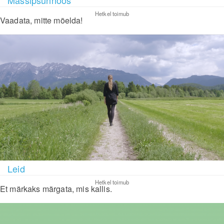
Massipsühhoos
Hetkel toimub
Vaadata, mitte mõelda!
Leid
Hetkel toimub
Et märkaks märgata, mis kallis.