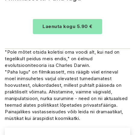
Laenuta kogu 5.90 €
"Pole mõtet otsida koletisi oma voodi alt, kui nad on
tegelikult peidus meis endis," on öelnud
evolutsiooniteooria isa Charles Darwin.
"Paha lugu" on filmikassett, mis räägib viiel erineval
moel inimsuhetes varjul olevatest tumedamatest
hoovustest, olukordadest, millest puhtalt pääseda on
praktiliselt võimatu. Ahistamine, vaimne vägivald,
manipulatsioon, nurka surumine - need on nii aktuaalsed
teemad alates poliitikast lõpetades privaatsfääriga.
Painajalikes vastasseisudes võib leida nii dramaatikat,
müstikat kui äraspidist koomikatki.