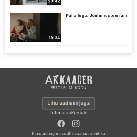
20:42
Paha lugu: Jõulumüsteerium
19:34
EESTI FILMI KODU
Liitu uudiskirjaga
Tutvustus
Kontakt
Kasutustingimused
Privaatsuspoliitika