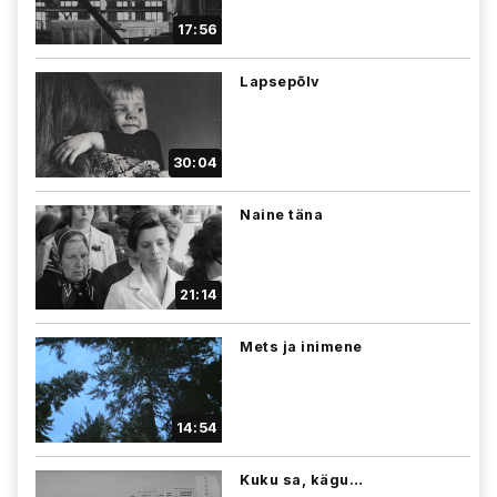
17:56
Lapsepõlv
30:04
Naine täna
21:14
Mets ja inimene
14:54
Kuku sa, kägu…