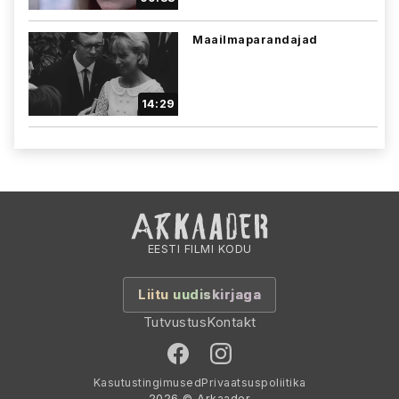
Maailmaparandajad
14:29
EESTI FILMI KODU
Liitu uudiskirjaga
Tutvustus
Kontakt
Kasutustingimused
Privaatsuspoliitika
2026 © Arkaader