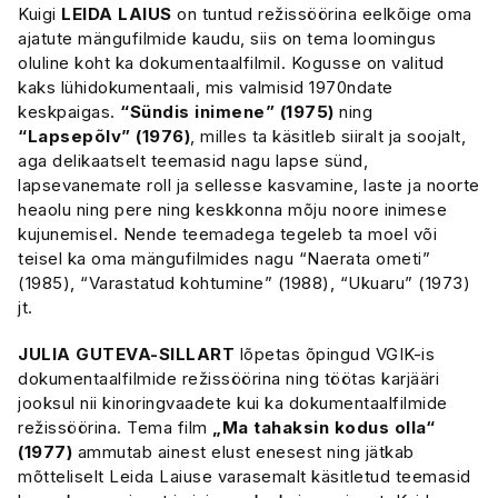
Kuigi
LEIDA LAIUS
on tuntud režissöörina eelkõige oma
ajatute mängufilmide kaudu, siis on tema loomingus
oluline koht ka dokumentaalfilmil. Kogusse on valitud
kaks lühidokumentaali, mis valmisid 1970ndate
keskpaigas.
“Sündis inimene” (1975)
ning
“Lapsepõlv” (1976)
, milles ta käsitleb siiralt ja soojalt,
aga delikaatselt teemasid nagu lapse sünd,
lapsevanemate roll ja sellesse kasvamine, laste ja noorte
heaolu ning pere ning keskkonna mõju noore inimese
kujunemisel. Nende teemadega tegeleb ta moel või
teisel ka oma mängufilmides nagu “Naerata ometi”
(1985), “Varastatud kohtumine” (1988), “Ukuaru” (1973)
jt.
JULIA GUTEVA-SILLART
lõpetas õpingud VGIK-is
dokumentaalfilmide režissöörina ning töötas karjääri
jooksul nii kinoringvaadete kui ka dokumentaalfilmide
režissöörina. Tema film
„Ma tahaksin kodus olla“
(1977)
ammutab ainest elust enesest ning jätkab
mõtteliselt Leida Laiuse varasemalt käsitletud teemasid