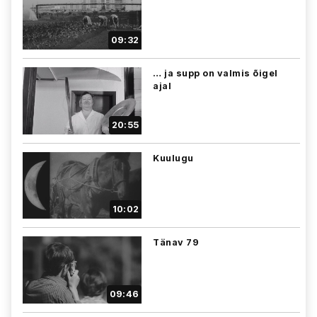
09:32
… ja supp on valmis õigel
ajal
20:55
Kuulugu
10:02
Tänav 79
09:46