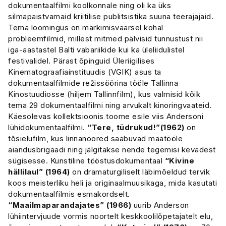
dokumentaalfilmi koolkonnale ning oli ka üks
silmapaistvamaid kriitilise publitsistika suuna teerajajaid.
Tema loomingus on märkimisväärsel kohal
probleemfilmid, millest mitmed pälvisid tunnustust nii
iga-aastastel Balti vabariikide kui ka üleliidulistel
festivalidel. Pärast õpinguid Üleriigilises
Kinematograafiainstituudis (VGIK) asus ta
dokumentaalfilmide režissöörina tööle Tallinna
Kinostuudiosse (hiljem Tallinnfilm), kus valmisid kõik
tema 29 dokumentaalfilmi ning arvukalt kinoringvaateid.
Käesolevas kollektsioonis toome esile viis Andersoni
lühidokumentaalfilmi.
“Tere, tüdrukud!”(1962)
on
tõsielufilm, kus linnanoored saabuvad maatööle
aiandusbrigaadi ning jälgitakse nende tegemisi kevadest
sügisesse. Kunstiline tööstusdokumentaal
“Kivine
hällilaul” (1964)
on dramaturgiliselt läbimõeldud tervik
koos meisterliku heli ja originaalmuusikaga, mida kasutati
dokumentaalfilmis esmakordselt.
“Maailmaparandajates” (1966)
uurib Anderson
lühiintervjuude vormis noortelt keskkoolilõpetajatelt elu,