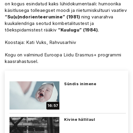
on kogus esindatud kaks lühidokumentaali: humoorika
käsitlusega tolleaegset moodi ja riietumiskultuuri vaatlev
“Su(u)ndorienteerumine” (1981)
ning vanarahva
kuukalendriga seotud kombetalitustest ja
tõekspidamistest rääkiv
“Kuulugu” (1984)
.
Koostaja: Kati Vuks, Rahvusarhiiv
Kogu on valminud Euroopa Liidu Erasmus+ programmi
kaasrahastusel.
Sündis inimene
16:57
Kivine hällilaul