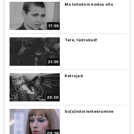
Ma tahaksin kodus olla
17:55
Tere, tüdrukud!
21:30
Ketrajad
20:20
Su(u)ndorienteerumine
09:38