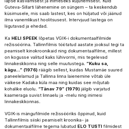
lapse kasvamisest ja inimeseks kujunemisest. Kuid
Guteva-Sillarti lähenemine on süngem – ta keskendub
küsimusele, mis saab lastest, kes on hüljatud või jäänud
ilma vanemlikust hoolitsusest. Intervjuud lastega on
liigutavad ja ehedad.
Ka
HELI SPEEK
lõpetas VGIK-i dokumentaalfilmide
režissöörina. Tallinnfilmis töötatud aastate jooksul tegi ta
peamiselt kinokroonikaid ning dokumentaalfilme, millest
on kogusse valitud kaks lühivormi, mis tegelevad
linnakeskkonna ning selle muutustega.
“Kuku sa,
kägu…” (1976)
räägib sellest, kuidas Mustamäe suured
paneelelamud ja Tallinna linna laienemine võtab üle
väikese Kadaka küla maa ning kuidas see mõjutab
kohalike eluolu.
“Tänav 79” (1979)
jälgib varjatud
kaameraga suvist linnaelu ja -melu ning inimesi
linnakeskkonnas.
VGIK-is mängufilmide režissööriks õppinud, kuid
Tallinnfilmis siiski peamiselt kroonika- ja
dokumentaalfilme tegema lubatud
ELO TUSTI
filmidest