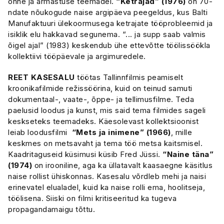
õnne ja armastuse teemadel.
“Ketrajad” (1976)
on 70-
ndate nõukogude naise argipäeva peegeldus, kus Balti
Manufaktuuri ülekoormusega ketrajate tööprobleemid ja
isiklik elu hakkavad segunema. “... ja supp saab valmis
õigel ajal” (1983) keskendub ühe ettevõtte töölissöökla
kollektiivi tööpäevale ja argimuredele.
REET KASESALU
töötas Tallinnfilmis peamiselt
kroonikafilmide režissöörina, kuid on teinud samuti
dokumentaal-, vaate-, õppe- ja tellimusfilme. Teda
paelusid loodus ja kunst, mis said tema filmides sageli
keskseteks teemadeks. Käesolevast kollektsioonist
leiab loodusfilmi
“Mets ja inimene” (1966)
, mille
keskmes on metsavaht ja tema töö metsa kaitsmisel.
Kaadritaguseid küsimusi küsib Fred Jüssi.
“Naine täna”
(1974)
on irooniline, aga ka üllatavalt kaasaegne käsitlus
naise rollist ühiskonnas. Kasesalu võrdleb mehi ja naisi
erinevatel elualadel, kuid ka naise rolli ema, hoolitseja,
töölisena. Siiski on filmi kritiseeritud ka tugeva
propagandamaigu tõttu.