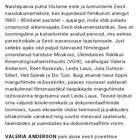
Naistepäeva puhul tõstame esile ja tunnustame Eesti
naisdokumentaliste, kes kujundasid filmikunsti arengut
1960 - 80ndatel aastatel – ajajärgul, mida võib pidada
omamoodi ärkamisajaks Eesti dokumentalistikas. See oli
loominguline ja katsetustele avatud periood, mis eelnes
perestroikale ja Eesti iseseisvuse taastamisele. Just
selleks ajaks olid paljud tulevased filmitegijad
omandanud hariduse Moskvas, Üleliidulises Riiklikus
Kinematograafiainstituudis (VGIK), sealhulgas Valeria
Anderson, Reet Kasesalu, Leida Laius, Julia Guteva-
Sillart, Heli Speek ja Elo Tust. Kuigi enamik neist õppis
mängufilmide režissööriks, pääses toonasel valdavalt
maskuliinsel filmimaastikul täispikkade mängufilmide
režissöörina tegutsema vaid Leida Laius. Teised leidsid
oma väljundi kinokroonikate ja dokumentaalfilmide
loomises, tuues ekraanile olulisi teemasid ja pakkudes
ühiskonnale värskeid ning süvitsi minevaid vaatenurki,
täiendades ja uuendades ka dokumentaalfilmi vormi.
VALERIA ANDERSON
pani aluse eesti poeetilise