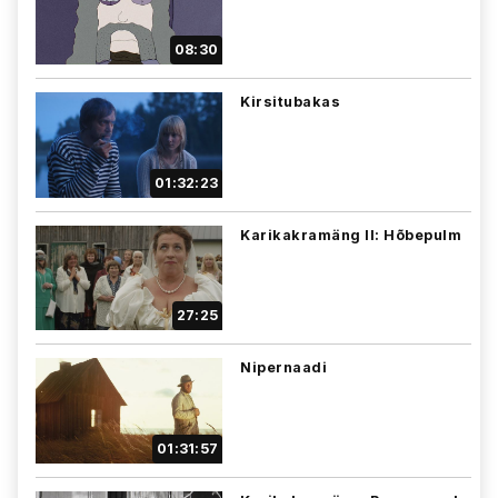
08:30
Kirsitubakas
01:32:23
Karikakramäng II: Hõbepulm
27:25
Nipernaadi
01:31:57