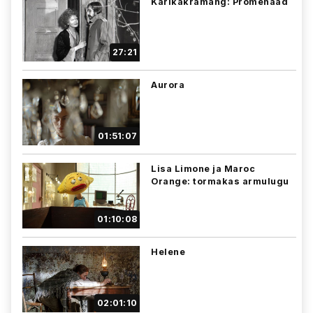
Karikakramäng: Promenaad
27:21
Aurora
01:51:07
Lisa Limone ja Maroc
Orange: tormakas armulugu
01:10:08
Helene
02:01:10