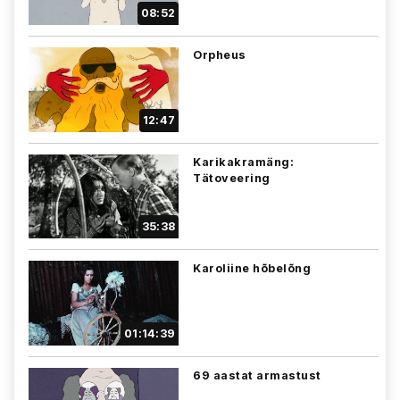
08:52
Orpheus
12:47
Karikakramäng:
Tätoveering
35:38
Karoliine hõbelõng
01:14:39
69 aastat armastust