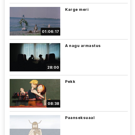
Karge meri
01:06:17
A nagu armastus
28:00
Pekk
08:38
Paanseksuaal