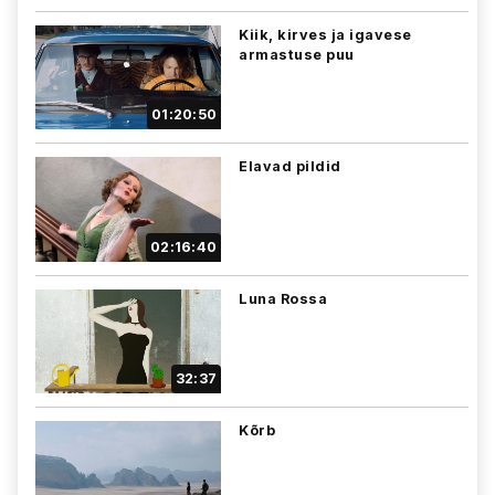
Kiik, kirves ja igavese
armastuse puu
01:20:50
Elavad pildid
02:16:40
Luna Rossa
32:37
Kõrb