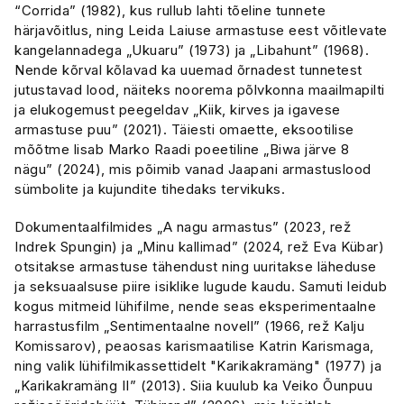
“Corrida” (1982), kus rullub lahti tõeline tunnete
härjavõitlus, ning Leida Laiuse armastuse eest võitlevate
kangelannadega „Ukuaru” (1973) ja „Libahunt” (1968).
Nende kõrval kõlavad ka uuemad õrnadest tunnetest
jutustavad lood, näiteks noorema põlvkonna maailmapilti
ja elukogemust peegeldav „Kiik, kirves ja igavese
armastuse puu” (2021). Täiesti omaette, eksootilise
mõõtme lisab Marko Raadi poeetiline „Biwa järve 8
nägu” (2024), mis põimib vanad Jaapani armastuslood
sümbolite ja kujundite tihedaks tervikuks.
Dokumentaalfilmides „A nagu armastus” (2023, rež
Indrek Spungin) ja „Minu kallimad” (2024, rež Eva Kübar)
otsitakse armastuse tähendust ning uuritakse läheduse
ja seksuaalsuse piire isiklike lugude kaudu. Samuti leidub
kogus mitmeid lühifilme, nende seas eksperimentaalne
harrastusfilm „Sentimentaalne novell” (1966, rež Kalju
Komissarov), peaosas karismaatilise Katrin Karismaga,
ning valik lühifilmikassettidelt "Karikakramäng" (1977) ja
„Karikakramäng II” (2013). Siia kuulub ka Veiko Õunpuu