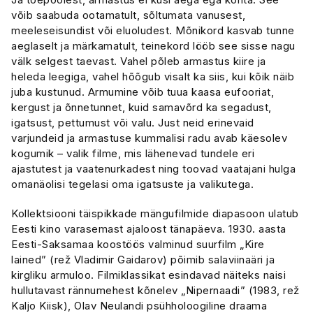
võib saabuda ootamatult, sõltumata vanusest,
meeleseisundist või eluoludest. Mõnikord kasvab tunne
aeglaselt ja märkamatult, teinekord lööb see sisse nagu
välk selgest taevast. Vahel põleb armastus kiire ja
heleda leegiga, vahel hõõgub visalt ka siis, kui kõik näib
juba kustunud. Armumine võib tuua kaasa eufooriat,
kergust ja õnnetunnet, kuid samavõrd ka segadust,
igatsust, pettumust või valu. Just neid erinevaid
varjundeid ja armastuse kummalisi radu avab käesolev
kogumik – valik filme, mis lähenevad tundele eri
ajastutest ja vaatenurkadest ning toovad vaatajani hulga
omanäolisi tegelasi oma igatsuste ja valikutega.
Kollektsiooni täispikkade mängufilmide diapasoon ulatub
Eesti kino varasemast ajaloost tänapäeva. 1930. aasta
Eesti-Saksamaa koostöös valminud suurfilm „Kire
lained” (rež Vladimir Gaidarov) põimib salaviinaäri ja
kirgliku armuloo. Filmiklassikat esindavad näiteks naisi
hullutavast rännumehest kõnelev „Nipernaadi” (1983, rež
Kaljo Kiisk), Olav Neulandi psühholoogiline draama