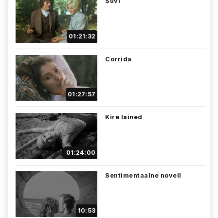
Suvi
01:21:32
Corrida
01:27:57
Kire lained
01:24:00
Sentimentaalne novell
10:53