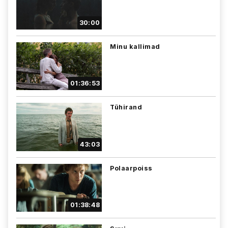
30:00
Minu kallimad
01:36:53
Tühirand
43:03
Polaarpoiss
01:38:48