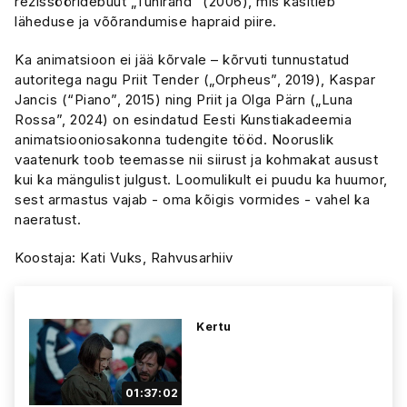
režissööridebüüt „Tühirand” (2006), mis käsitleb
läheduse ja võõrandumise hapraid piire.
Ka animatsioon ei jää kõrvale – kõrvuti tunnustatud
autoritega nagu Priit Tender („Orpheus”, 2019), Kaspar
Jancis (“Piano”, 2015) ning Priit ja Olga Pärn („Luna
Rossa”, 2024) on esindatud Eesti Kunstiakadeemia
animatsiooniosakonna tudengite tööd. Nooruslik
vaatenurk toob teemasse nii siirust ja kohmakat ausust
kui ka mängulist julgust. Loomulikult ei puudu ka huumor,
sest armastus vajab - oma kõigis vormides - vahel ka
naeratust.
Koostaja: Kati Vuks, Rahvusarhiiv
Kertu
01:37:02