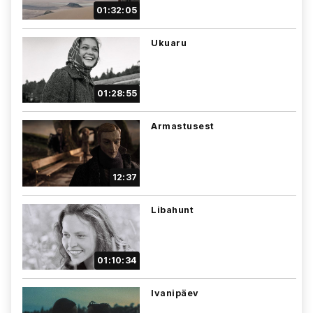
01:32:05
Ukuaru
01:28:55
Armastusest
12:37
Libahunt
01:10:34
Ivanipäev