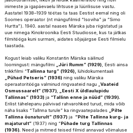
inimeste ja igapäevaelu lihtsuse ja lüürilisuse vastu.
Aastatel 1938–1939 töötas ta taas Eestist eemal ning oli
Soomes operaator (nt mängufilmid “Isoviha” ja “Simo
Hurtta”). 1940. aastal naases Märska juba riigistatud ja
uue nimega Kinokroonika Eesti Stuudiosse, kus ta jätkas
filmitööga kuni surmani, aidates sõjajärgse Eesti filmielu
taastada.
Kogust leiab valiku Konstantin Märska säilinud
loomingust: mängufilmi
„Jüri Rumm” (1929)
, Eesti ainsa
trikkfilmi “
Tallinna turg” (1926),
lühidokumentaali
„Pühad Petseris” (1936)
ning valiku Märska
operaatoritööga valminud ringvaateid nagu „
Vaateid
Osmussaarelt” (1937)
,
„Eesti X üldlaulupidu
Tallinnas” (1933)
ja
“Tallinn enne ja nüüd” (1939).
Erilist tähelepanu pälvivad rahvarohked turud, mida võib
näha lisaks “Tallnna turule” ka ringvaatepalades
„Pilte
Tallinna õunaturult” (1937)
ja
“Pilte Tallinna kurg- ja
majaturult”
(1937) ning “
Pühade turg Tallinnas
(1936).
Need ja mitmed teised filmid annavad võimaluse