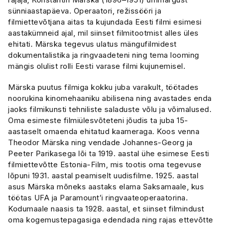
sünniaastapäeva. Operaatori, režissööri ja
filmiettevõtjana aitas ta kujundada Eesti filmi esimesi
aastakümneid ajal, mil siinset filmitootmist alles üles
ehitati. Märska tegevus ulatus mängufilmidest
dokumentalistika ja ringvaadeteni ning tema looming
mängis olulist rolli Eesti varase filmi kujunemisel.
Märska puutus filmiga kokku juba varakult, töötades
noorukina kinomehaaniku abilisena ning avastades enda
jaoks filmikunsti tehniliste saladuste võlu ja võimalused.
Oma esimeste filmiülesvõteteni jõudis ta juba 15-
aastaselt omaenda ehitatud kaameraga. Koos venna
Theodor Märska ning vendade Johannes-Georg ja
Peeter Parikasega lõi ta 1919. aastal ühe esimese Eesti
filmiettevõtte Estonia-Film, mis tootis oma tegevuse
lõpuni 1931. aastal peamiselt uudisfilme. 1925. aastal
asus Märska mõneks aastaks elama Saksamaale, kus
töötas UFA ja Paramount’i ringvaateoperaatorina.
Kodumaale naasis ta 1928. aastal, et siinset filmindust
oma kogemustepagasiga edendada ning rajas ettevõtte