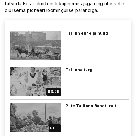
tutvuda Eesti filmikunsti kujunemisajaga ning ühe selle
olulisema pioneeri loomingulise pärandiga.
Tallinn enne ja nüüd
Tallinna turg
03:26
Pilte Tallinna õunaturult
01:11