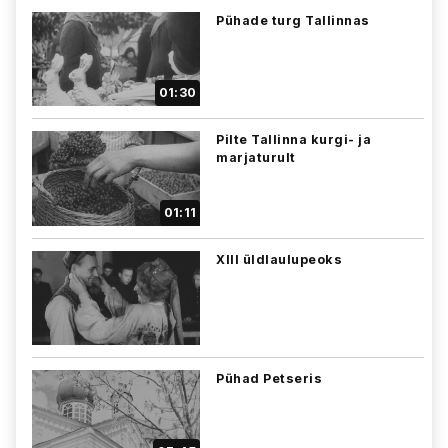
Pühade turg Tallinnas
01:30
Pilte Tallinna kurgi- ja
marjaturult
01:11
XIII üldlaulupeoks
Pühad Petseris