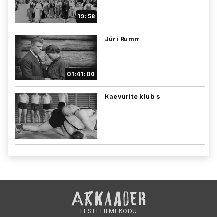
19:58
Jüri Rumm
01:41:00
Kaevurite klubis
EESTI FILMI KODU