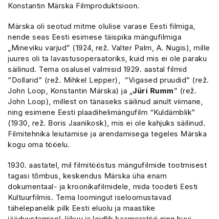
Konstantin Märska Filmproduktsioon.
Märska oli seotud mitme olulise varase Eesti filmiga,
nende seas Eesti esimese täispika mängufilmiga
„Mineviku varjud” (1924, rež. Valter Palm, A. Nugis), mille
juures oli ta lavastusoperaatoriks, kuid mis ei ole paraku
säilinud. Tema osalusel valmisid 1929. aastal filmid
“Dollarid” (rež. Mihkel Lepper), “Vigased pruudid” (rež.
John Loop, Konstantin Märska) ja „
Jüri Rumm
” (rež.
John Loop), millest on tänaseks säilinud ainult viimane,
ning esimene Eesti plaadihelimängufilm “Kuldämblik”
(1930, rež. Boris Jaanikosk), mis ei ole kahjuks säilinud.
Filmitehnika leiutamise ja arendamisega tegeles Märska
kogu oma tööelu.
1930. aastatel, mil filmitööstus mängufilmide tootmisest
tagasi tõmbus, keskendus Märska üha enam
dokumentaal- ja kroonikafilmidele, mida toodeti Eesti
Kultuurfilmis. Tema loomingut iseloomustavad
tähelepanelik pilk Eesti eluolu ja maastike
jäädvustamisel, liikuv ja leidlik kaameratöö ning huvi