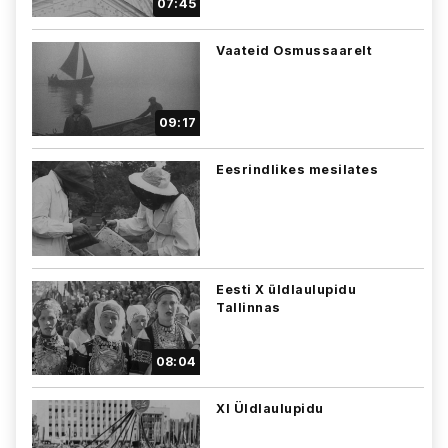
07:45
Vaateid Osmussaarelt
09:17
Eesrindlikes mesilates
Eesti X üldlaulupidu
Tallinnas
08:04
XI Üldlaulupidu