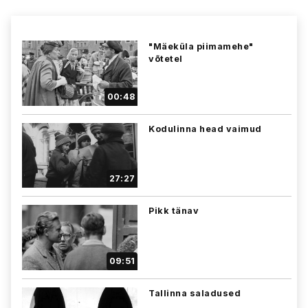
"Mäeküla piimamehe"
võtetel
00:48
Kodulinna head vaimud
27:27
Pikk tänav
09:51
Tallinna saladused