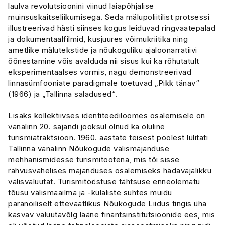
laulva revolutsioonini viinud laiapõhjalise
muinsuskaitseliikumisega. Seda mälupoliitilist protsessi
illustreerivad hästi siinses kogus leiduvad ringvaatepalad
ja dokumentaalfilmid, kusjuures võimukriitika ning
ametlike mälutekstide ja nõukoguliku ajaloonarratiivi
õõnestamine võis avalduda nii sisus kui ka rõhutatult
eksperimentaalses vormis, nagu demonstreerivad
linnasümfooniate paradigmale toetuvad „Pikk tänav“
(1966) ja „Tallinna saladused“.
Lisaks kollektiivses identiteediloomes osalemisele on
vanalinn 20. sajandi jooksul olnud ka oluline
turismiatraktsioon. 1960. aastate teisest poolest lülitati
Tallinna vanalinn Nõukogude välismajanduse
mehhanismidesse turismitootena, mis tõi sisse
rahvusvahelises majanduses osalemiseks hädavajalikku
välisvaluutat. Turismitööstuse tähtsuse enneolematu
tõusu välismaailma ja -külaliste suhtes muidu
paranoiliselt ettevaatlikus Nõukogude Liidus tingis üha
kasvav valuutavõlg lääne finantsinstitutsioonide ees, mis