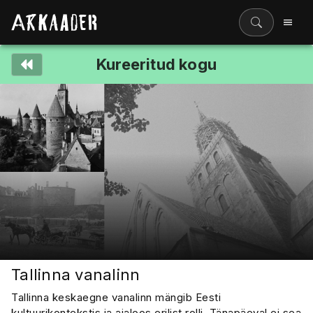
Kureeritud kogu
Filmiriiul
Kureeritud kogud
Filmikaart
Ajajoon
Koolidele
Hinnad
ENG
Tallinna vanalinn
Tallinna keskaegne vanalinn mängib Eesti
kultuurikontekstis ja ajaloos erilist rolli. Tänapäeval ei sea