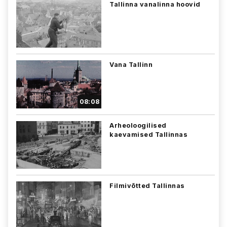
Tallinna vanalinna hoovid
Vana Tallinn
08:08
Arheoloogilised
kaevamised Tallinnas
Filmivõtted Tallinnas