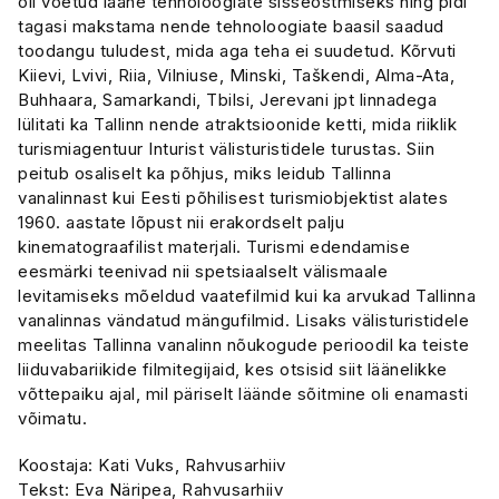
oli võetud lääne tehnoloogiate sisseostmiseks ning pidi
tagasi makstama nende tehnoloogiate baasil saadud
toodangu tuludest, mida aga teha ei suudetud. Kõrvuti
Kiievi, Lvivi, Riia, Vilniuse, Minski, Taškendi, Alma-Ata,
Buhhaara, Samarkandi, Tbilsi, Jerevani jpt linnadega
lülitati ka Tallinn nende atraktsioonide ketti, mida riiklik
turismiagentuur Inturist välisturistidele turustas. Siin
peitub osaliselt ka põhjus, miks leidub Tallinna
vanalinnast kui Eesti põhilisest turismiobjektist alates
1960. aastate lõpust nii erakordselt palju
kinematograafilist materjali. Turismi edendamise
eesmärki teenivad nii spetsiaalselt välismaale
levitamiseks mõeldud vaatefilmid kui ka arvukad Tallinna
vanalinnas vändatud mängufilmid. Lisaks välisturistidele
meelitas Tallinna vanalinn nõukogude perioodil ka teiste
liiduvabariikide filmitegijaid, kes otsisid siit läänelikke
võttepaiku ajal, mil päriselt läände sõitmine oli enamasti
võimatu.
Koostaja: Kati Vuks, Rahvusarhiiv
Tekst: Eva Näripea, Rahvusarhiiv