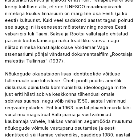
keegi kahtluse alla, et see UNESCO maailmapärandi
nimekirja kuuluv linnaruum on märgiline osa Eesti (ja ka
eesti) kultuurist. Kuid veel sadakond aastat tagasi polnud
see sugugi nii iseenesest mõistetav ning noores Eesti
vabariigis tuli Taani, Saksa ja Rootsi vallutajate ehitatud
pärandi kodustamisega näha teadlikku vaeva, nagu
näitab nimeka kunstiajaloolase Voldemar Vaga
stsenaariumi põhjal vändatud dokumentaalfilm „Rootsiaja
mälestisi Tallinnas“ (1937).
Nõukogude okupatsioon lisas identiteetide võitluse
tallermaale uue kihistuse. Ühelt poolt püüdis ametlik
diskursus painutada kommunistliku ideoloogiaga mitte
just eriti hästi sobiva keskkonna tähendusi omale
sobivas suunas, nagu võib näha 1950. aastail valminud
ringvaatepalades. Ent kui 1963. aastal plaaniti murda läbi
vanalinna magistraal Balti jaama ja vastvalminud
kaubamaja vahele, hakkas vanalinn aegamööda muutuma
nõukogude võimule vastupanu osutamise ja eesti
identiteedi säilitamise vahendiks, päädides 1980. aastail