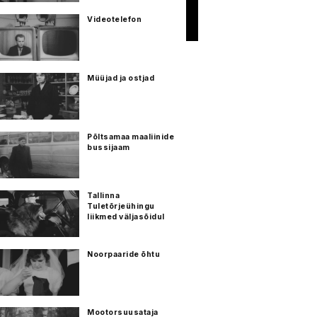
Videotelefon
Müüjad ja ostjad
Põltsamaa maaliinide
bussijaam
Tallinna
Tuletõrjeühingu
liikmed väljasõidul
Noorpaaride õhtu
Mootorsuusataja