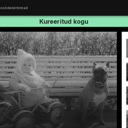
oolidele
Hinnad
Kureeritud kogu