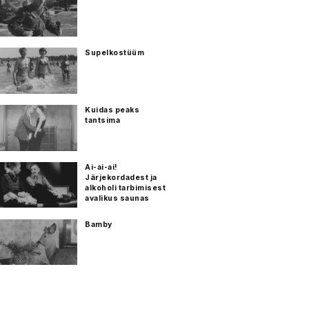
Supelkostüüm
Kuidas peaks
tantsima
Ai-ai-ai!
Järjekordadest ja
alkoholi tarbimisest
avalikus saunas
Bamby