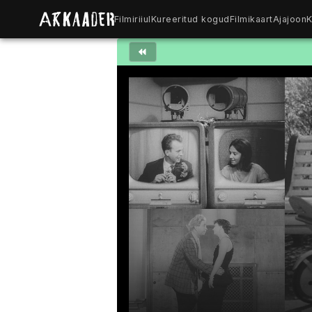
Filmiriiul
Kureeritud kogud
Filmikaart
Ajajoon
K