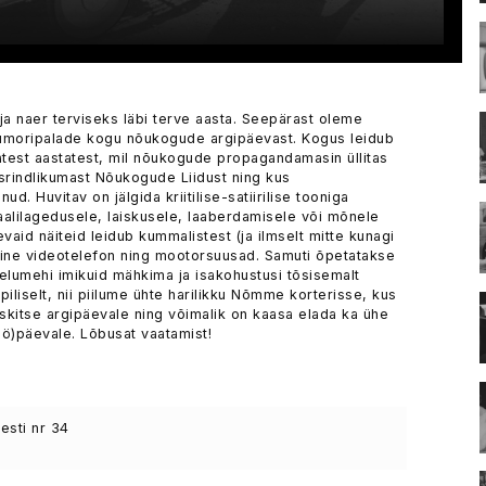
li ja naer terviseks läbi terve aasta. Seepärast oleme
umoripalade kogu nõukogude argipäevast. Kogus leidub
atest aastatest, mil nõukogude propagandamasin üllitas
esrindlikumast Nõukogude Liidust ning kus
d. Huvitav on jälgida kriitilise-satiirilise tooniga
aalilagedusele, laiskusele, laaberdamisele või mõnele
id näiteid leidub kummalistest (ja ilmselt mitte kunagi
piline videotelefon ning mootorsuusad. Samuti õpetatakse
bielumehi imikuid mähkima ja isakohustusi tõsisemalt
liselt, nii piilume ühte harilikku Nõmme korterisse, kus
skitse argipäevale ning võimalik on kaasa elada ka ühe
ö)päevale. Lõbusat vaatamist!
sti nr 34