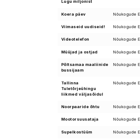
Lugu miljonist
Koera päev
Nõukogude Ee
Viimaseid uudiseid!
Nõukogude Ee
Videotelefon
Nõukogude Ee
Müüjad ja ostjad
Nõukogude Ee
Põltsamaa maaliinide
Nõukogude Ee
bussijaam
Tallinna
Nõukogude Ee
Tuletõrjeühingu
liikmed väljasõidul
Noorpaaride õhtu
Nõukogude Ee
Mootorsuusataja
Nõukogude Ee
Supelkostüüm
Nõukogude Ee