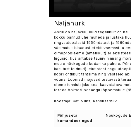
Naljanurk
Aprill on naljakuu, kuid tegelikult on na
kokku pannud ühe muheda ja lustaka hu
ringvaatepalasid 1950ndatest ja 1960nd
väsimatult lubadusi efektiivsemast ja e
olmeprobleeme (ametlikult) ei eksisteerinu
lugusid, kus antakse tauniv hinnang mor
muule nõukogude kodaniku pahele. Põneva
kasutust leidnud) leiutistest nagu utoo
noori ontlikult tantsima ning vastseid a
võtma. Loomad mõjuvad teatavasti teraapi
oleme tunnistajaks seal kasvatatava met
toreda bokseri peaaegu lõppematule (tö
Koostaja: Kati Vuks, Rahvusarhiiv
Põhjuseta
Nõukogude Ee
komandeeringud