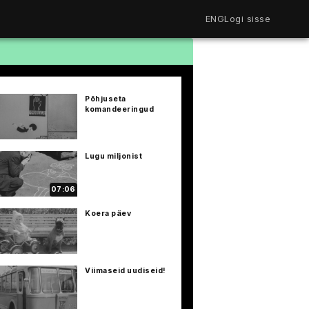
ENG
Logi sisse
Filmiriiul
Kureeritud kogud
Filmikaart
Põhjuseta
Ajajoon
komandeeringud
Koolidele
Hinnad
ENG
Lugu miljonist
07:06
Koera päev
Viimaseid uudiseid!