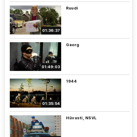
Ruudi
01:36:37
Georg
01:49:03
1944
01:35:54
Hüvasti, NSVL