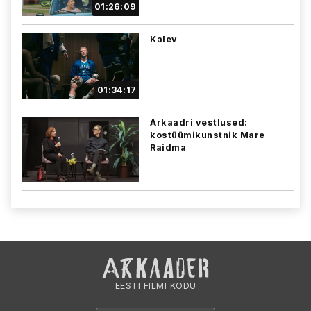
01:26:09
Kalev
01:34:17
Arkaadri vestlused:
kostüümikunstnik Mare
Raidma
EESTI FILMI KODU