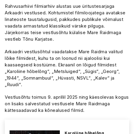
Rahvusarhiivi filmiarhiiv alustas uue üritustesarjaga
Arkaadri vestlused. Kohtumistel filmiloojatega avatakse
linateoste taustalugusid, pakkudes publikule võimalust
vaadata armastatud klassikuid värske pilguga.
Järjekorras teise vestlusõhtu külalise Mare Raidmaga
vestleb Tõnu Karjatse.
Arkaadri vestlusõhtul vaadatakse Mare Raidma valitud
lõike filmidest, kuhu ta on loonud nii ajaloolisi kui
kaasaegseid kostüüme. Ekraanil on lõigud filmidest
„Karoliine hõbelõng“, „Metsluiged“, „Sügis“, „Georg“,
„1944“, „Somnambuul“, „Hüvasti, NSVL“, „Kalev“ ja
„Ruudi“.
Vestlusõhtu toimus 9. aprillil 2025 ning käesolevas kogus
on lisaks salvestatud vestlusele Mare Raidmaga
kättesaadavad ka kõnealused filmid.
Karoliine hõbelõng