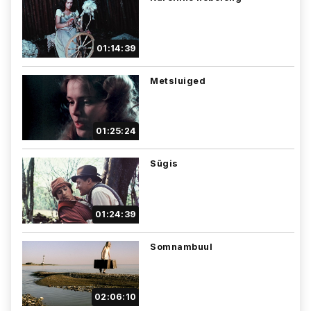
01:14:39
Metsluiged
01:25:24
Sügis
01:24:39
Somnambuul
02:06:10