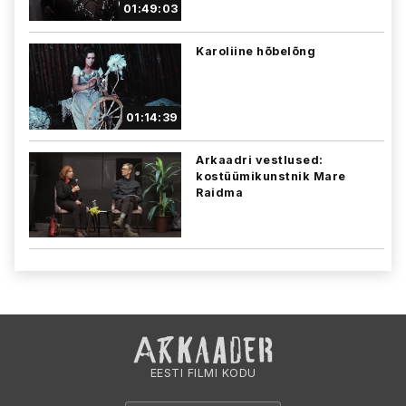
01:49:03
Karoliine hõbelõng
01:14:39
Arkaadri vestlused:
kostüümikunstnik Mare
Raidma
EESTI FILMI KODU