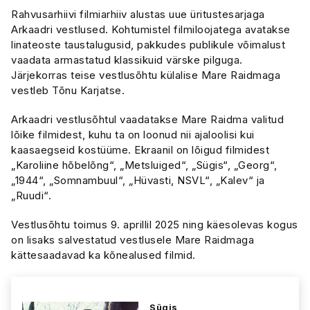
Rahvusarhiivi filmiarhiiv alustas uue üritustesarjaga
Arkaadri vestlused. Kohtumistel filmiloojatega avatakse
linateoste taustalugusid, pakkudes publikule võimalust
vaadata armastatud klassikuid värske pilguga.
Järjekorras teise vestlusõhtu külalise Mare Raidmaga
vestleb Tõnu Karjatse.
Arkaadri vestlusõhtul vaadatakse Mare Raidma valitud
lõike filmidest, kuhu ta on loonud nii ajaloolisi kui
kaasaegseid kostüüme. Ekraanil on lõigud filmidest
„Karoliine hõbelõng“, „Metsluiged“, „Sügis“, „Georg“,
„1944“, „Somnambuul“, „Hüvasti, NSVL“, „Kalev“ ja
„Ruudi“.
Vestlusõhtu toimus 9. aprillil 2025 ning käesolevas kogus
on lisaks salvestatud vestlusele Mare Raidmaga
kättesaadavad ka kõnealused filmid.
Sügis