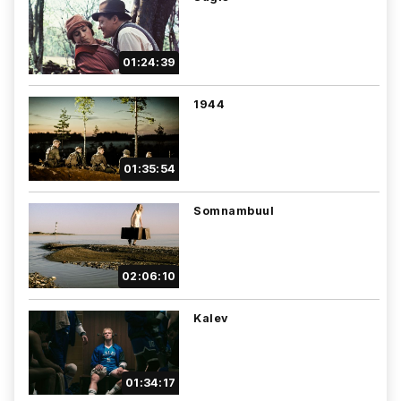
01:24:39
1944
01:35:54
Somnambuul
02:06:10
Kalev
01:34:17