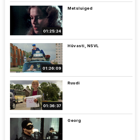
Metsluiged
01:25:24
Hüvasti, NSVL
01:26:09
Ruudi
01:36:37
Georg