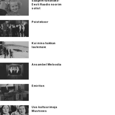
Saagem tuttavaks!
Eesti Raadio noorim
solist
Poistekoor
Kui mina hakkan
laulemaie
Ansambel Meloodia
Emiriton
Uus kultuurimaja
Mustvees