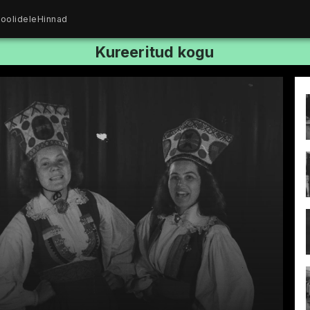
oolidele
Hinnad
Kureeritud kogu