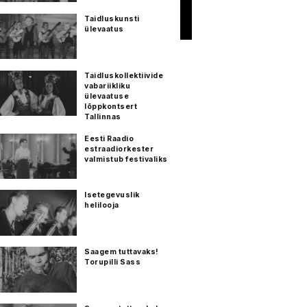
Taidluskunsti
ülevaatus
Taidluskollektiivide
vabariikliku
ülevaatuse
lõppkontsert
Tallinnas
Eesti Raadio
estraadiorkester
valmistub festivaliks
Isetegevuslik
helilooja
Saagem tuttavaks!
Torupilli Sass