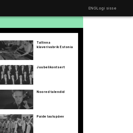
ENG
Logi sisse
Filmiriiul
Kureeritud kogud
Filmikaart
Tallinna
Ajajoon
klaverivabrik Estonia
Koolidele
Hinnad
ENG
Juubelikontsert
Noored talendid
Paide laulupäev