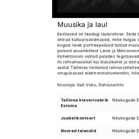
Muusika ja laul
Eestlased on teadagi laulurahvas. Seda
ohtrad kultuurisündmused, mille hulgas o
kogust leiab portreepalasid tuntud muus
palasid ansamblitest Laine ja Metronoo
Kollektsiooni valitud palades tegutsevad
nii rahvamuusikat kui klassikalist ja es
aastal Tallinnas toimunud rahvusvahelisel
omapärasest elektroninstrumendist, hilis
Koostaja: Kati Vuks, Rahvusarhiiv
Tallinna klaverivabrik
Nõukogude Ee
Estonia
Juubelikontsert
Nõukogude Ee
Noored talendid
Nõukogude Ee