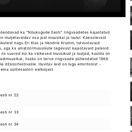
 tõendavad ka “Nõukogude Eesti” ringvaadetes kajastatud
n muljetavaldav osa just muusikal ja laulul. Käesolevast
ikutest nagu Eri Klas ja Hendrik Krumm, tutvustavaid
m, aga ka amatöörmuusikute tegevust kajastavaid palasid.
 nii suured kui ka väikesed muusikud ja lauljad, kuulda on
traadimuusikat, lisaks on terve ringvaade pühendatud 1966.
e džässifestivalile. Huvitav leid on lugu emiritonist -
ema süntesaatori eelkäijast.
sti nr 22
sti nr 33
sti nr 34