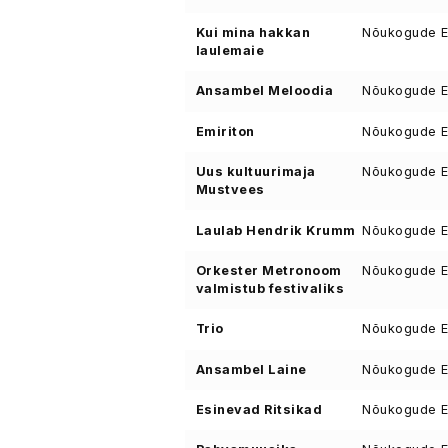
Kui mina hakkan
Nõukogude Ee
laulemaie
Ansambel Meloodia
Nõukogude Ee
Emiriton
Nõukogude Ee
Uus kultuurimaja
Nõukogude Ee
Mustvees
Laulab Hendrik Krumm
Nõukogude Ee
Orkester Metronoom
Nõukogude Ee
valmistub festivaliks
Trio
Nõukogude Ee
Ansambel Laine
Nõukogude Ee
Esinevad Ritsikad
Nõukogude Ee