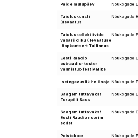
Paide laulupäev
Nõukogude Ee
Taidluskunsti
Nõukogude Ee
ülevaatus
Taidluskollektiivide
Nõukogude Ee
vabariikliku ülevaatuse
lõppkontsert Tallinnas
Eesti Raadio
Nõukogude Ee
estraadiorkester
valmistub festivaliks
Isetegevuslik helilooja
Nõukogude Ee
Saagem tuttavaks!
Nõukogude Ee
Torupilli Sass
Saagem tuttavaks!
Nõukogude Ee
Eesti Raadio noorim
solist
Poistekoor
Nõukogude Ee