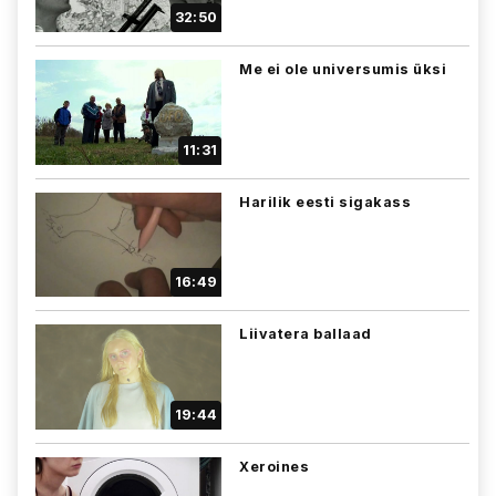
32:50
Me ei ole universumis üksi
11:31
Harilik eesti sigakass
16:49
Liivatera ballaad
19:44
Xeroines