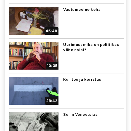
Vastumeelne keha
45:49
Uurimus: miks on poliitikas
vähe naisi?
10:35
Kuritöö ja koristus
28:42
Surm Veneetsias