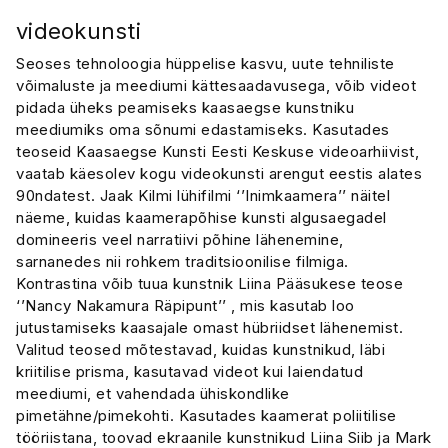
videokunsti
Seoses tehnoloogia hüppelise kasvu, uute tehniliste
võimaluste ja meediumi kättesaadavusega, võib videot
pidada üheks peamiseks kaasaegse kunstniku
meediumiks oma sõnumi edastamiseks. Kasutades
teoseid Kaasaegse Kunsti Eesti Keskuse videoarhiivist,
vaatab käesolev kogu videokunsti arengut eestis alates
90ndatest. Jaak Kilmi lühifilmi ‘’Inimkaamera’’ näitel
näeme, kuidas kaamerapõhise kunsti algusaegadel
domineeris veel narratiivi põhine lähenemine,
sarnanedes nii rohkem traditsioonilise filmiga.
Kontrastina võib tuua kunstnik Liina Pääsukese teose
‘’Nancy Nakamura Räpipunt’’ , mis kasutab loo
jutustamiseks kaasajale omast hübriidset lähenemist.
Valitud teosed mõtestavad, kuidas kunstnikud, läbi
kriitilise prisma, kasutavad videot kui laiendatud
meediumi, et vahendada ühiskondlike
pimetähne/pimekohti. Kasutades kaamerat poliitilise
tööriistana, toovad ekraanile kunstnikud Liina Siib ja Mark