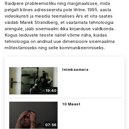
Raidpere probleemistiku ning marginaalsuse, mida
pelgalt kõnes adresseerida pole lihtne. 1995. aasta
videokunsti ja meedia teemalises Ars et vita saates
väidab Marek Strandberg, et vaatamata tehnoloogia
arengule, jääb sisemaailm ikka kirjanduse valdkonda.
Kogus leiduvate teoste näitel võime näha, kuidas
tehnoloogia on andnud uue dimensiooni sisemaailma
mõtestamiseks ning selle kommunikeerimiseks.
Inimkaamera
19:40
10 Meest
07:56