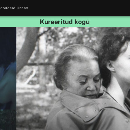
oolidele
Hinnad
Kureeritud kogu