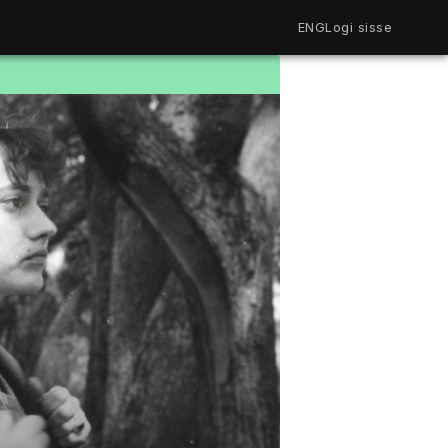
ENG
Logi sisse
Filmiriiul
Kureeritud kogud
Filmikaart
Ajajoon
Koolidele
Hinnad
ENG