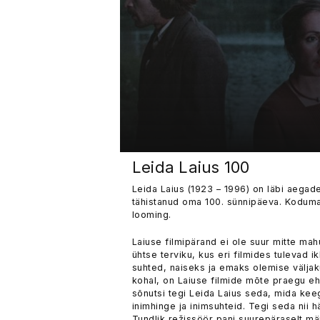
Leida Laius 100
Leida Laius (1923 – 1996) on läbi aegade
tähistanud oma 100. sünnipäeva. Kodumai
looming.
Laiuse filmipärand ei ole suur mitte ma
ühtse terviku, kus eri filmides tulevad i
suhted, naiseks ja emaks olemise väljak
kohal, on Laiuse filmide mõte praegu eh
sõnutsi tegi Leida Laius seda, mida keeg
inimhinge ja inimsuhteid. Tegi seda nii h
Tundlik režissöör pani suurepäraselt män