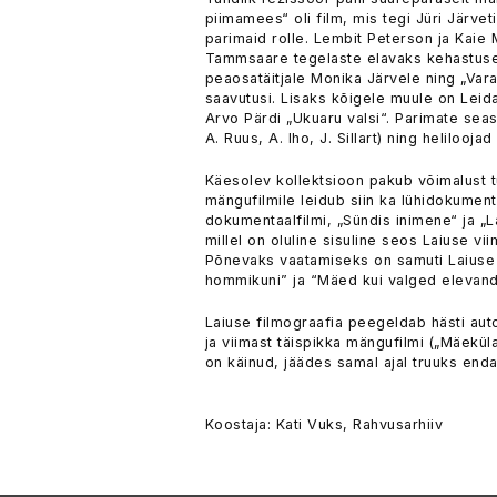
piimamees“ oli film, mis tegi Jüri Järveti
parimaid rolle. Lembit Peterson ja Kaie
Tammsaare tegelaste elavaks kehastusek
peaosatäitjale Monika Järvele ning „Vara
saavutusi. Lisaks kõigele muule on Leid
Arvo Pärdi „Ukuaru valsi“. Parimate sea
A. Ruus, A. Iho, J. Sillart) ning helilooja
Käesolev kollektsioon pakub võimalust t
mängufilmile leidub siin ka lühidokument
dokumentaalfilmi, „Sündis inimene“ ja „
millel on oluline sisuline seos Laiuse v
Põnevaks vaatamiseks on samuti Laiuse M
hommikuni” ja “Mäed kui valged elevand
Laiuse filmograafia peegeldab hästi auto
ja viimast täispikka mängufilmi („Mäekül
on käinud, jäädes samal ajal truuks enda
Koostaja: Kati Vuks, Rahvusarhiiv