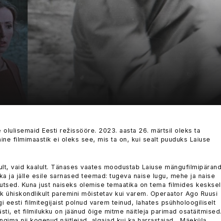
 olulisemaid Eesti režissööre. 2023. aasta 26. märtsil oleks ta
ne filmimaastik ei oleks see, mis ta on, kui sealt puuduks Laiuse
hult, vaid kaalult. Tänases vaates moodustab Laiuse mängufilmipäran
kka ja jälle esile sarnased teemad: tugeva naise lugu, mehe ja naise
utsed. Kuna just naiseks olemise temaatika on tema filmides kesksel
k ühiskondlikult paremini mõistetav kui varem. Operaator Ago Ruusi
i eesti filmitegijaist polnud varem teinud, lahates psühholoogiliselt
ästi, et filmilukku on jäänud õige mitme näitleja parimad osatäitmised
gima nii kogenud näitlejad, algajad kui ka harrastajad. „Mäeküla