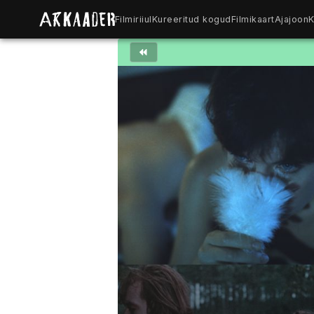
Filmiriiul
Kureeritud kogud
Filmikaart
Ajajoon
K