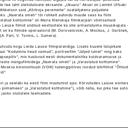
le tee lahti üleliidulisele ekraanile. „Ukuaru“ Aksel on Lembit Ulfsaki
 Mihkelson said „Kõrboja peremehe“ osatäitjatena paljudele
s. „Naerata ometi“ tõi rohkelt auhindu muude seas ka filmi
statud kohtumine“ oli Maria Klenskaja filmikarjääri võimsamaid
a Laiuse filmid andnud eestlastele ka ühe armastatuima muusikapala 
st on ka filmide operaatorid (M. Dorovatovski, A. Mockus, J. Garšnek
d (A. Pärt, V. Tormis, L. Sumera).
utvuda kogu Leida Laiuse filmipärandiga. Lisaks kuuele täispikale
aal “Kodulinna head vaimud”, portreefilm “Jäljed lumel” ning kaks
Lapsepõlv“, mis kuuluvad eesti dokumentalistika kuldvaramusse ja
iimaste mängufilmidega „Naerata ometi“ ja „Varastatud kohtumine”.
oskva kinoinstituudi (VGIK) tudengipõlves loodud lühifilmid “Õhtus
id”.
ri ja seeläbi ka eesti filmi muutumist ajas. Kõrvutades Laiuse esimes
a piimamees“ ja „Varastatud kohtumine”), võib näha, kui pika tee auto
 jaoks olulistele teemadele.