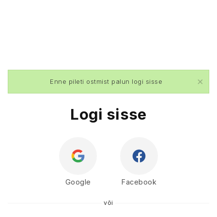
×
Enne pileti ostmist palun logi sisse
Logi sisse
Google
Facebook
või