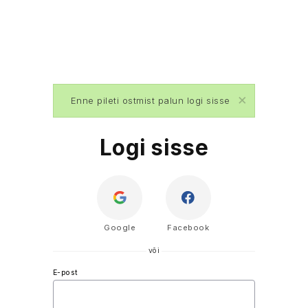
×
Enne pileti ostmist palun logi sisse
Logi sisse
Google
Facebook
või
E-post