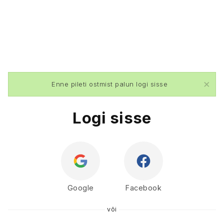
×
Enne pileti ostmist palun logi sisse
Logi sisse
Google
Facebook
või