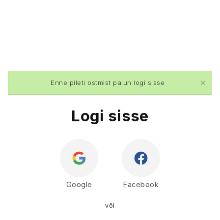
×
Enne pileti ostmist palun logi sisse
Logi sisse
Google
Facebook
või