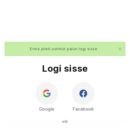
×
Enne pileti ostmist palun logi sisse
Logi sisse
Google
Facebook
või