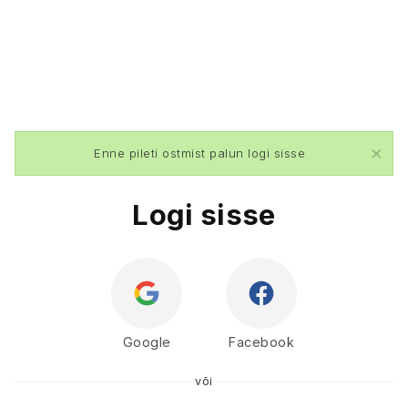
×
Enne pileti ostmist palun logi sisse
Logi sisse
Google
Facebook
või