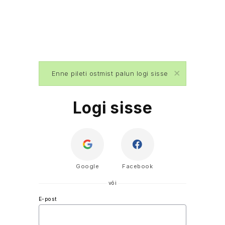
×
Enne pileti ostmist palun logi sisse
Logi sisse
Google
Facebook
või
E-post