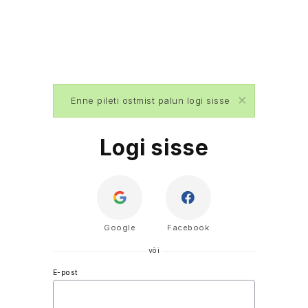
×
Enne pileti ostmist palun logi sisse
Logi sisse
Google
Facebook
või
E-post