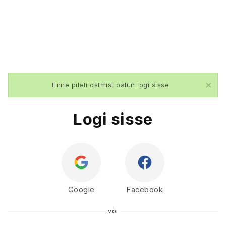
×
Enne pileti ostmist palun logi sisse
Logi sisse
Google
Facebook
või