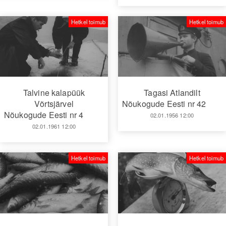
Hetkel toimub
Hetkel toimub
Talvine kalapüük
Tagasi Atlandilt
Võrtsjärvel
Nõukogude Eesti nr 42
Nõukogude Eesti nr 4
02.01.1956 12:00
02.01.1961 12:00
Hetkel toimub
Hetkel toimub