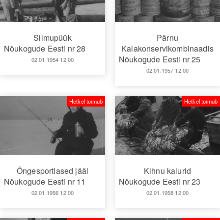
Silmupüük
Pärnu
Nõukogude Eesti nr 28
Kalakonservikombinaadis
Nõukogude Eesti nr 25
02.01.1954 12:00
02.01.1957 12:00
Hetkel toimub
Hetkel toimub
Õngesportlased jääl
Kihnu kalurid
Nõukogude Eesti nr 11
Nõukogude Eesti nr 23
02.01.1956 12:00
02.01.1958 12:00