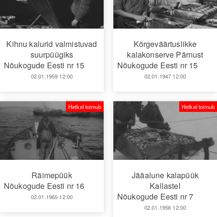
Kihnu kalurid valmistuvad
Kõrgeväärtuslikke
suurpüügiks
kalakonserve Pärnust
Nõukogude Eesti nr 15
Nõukogude Eesti nr 15
02.01.1959 12:00
02.01.1947 12:00
Hetkel toimub
Hetkel toimub
Räimepüük
Jääalune kalapüük
Nõukogude Eesti nr 16
Kallastel
Nõukogude Eesti nr 7
02.01.1965 12:00
02.01.1956 12:00