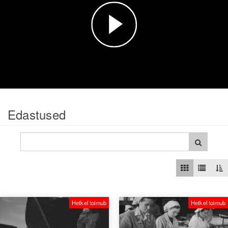
Esita
video
Edastused
Hetkel toimub
Hetkel toimub