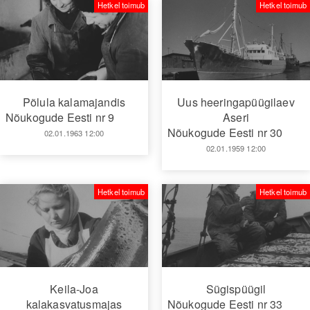
Hetkel toimub
Hetkel toimub
Põlula kalamajandis
Uus heeringapüügilaev
Nõukogude Eesti nr 9
Aseri
Nõukogude Eesti nr 30
02.01.1963 12:00
02.01.1959 12:00
Hetkel toimub
Hetkel toimub
Keila-Joa
Sügispüügil
kalakasvatusmajas
Nõukogude Eesti nr 33