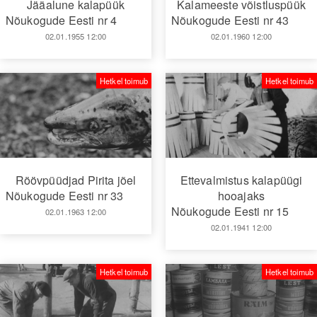
Jääalune kalapüük
Kalameeste võistluspüük
Nõukogude Eesti nr 4
Nõukogude Eesti nr 43
02.01.1955 12:00
02.01.1960 12:00
Hetkel toimub
Hetkel toimub
Röövpüüdjad Pirita jõel
Ettevalmistus kalapüügi
Nõukogude Eesti nr 33
hooajaks
Nõukogude Eesti nr 15
02.01.1963 12:00
02.01.1941 12:00
Hetkel toimub
Hetkel toimub