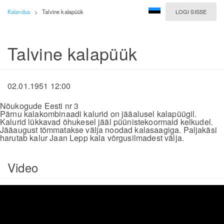
Kalandus
>
Talvine kalapüük
LOGI SISSE
Talvine kalapüük
02.01.1951 12:00
Nõukogude Eesti nr 3
Pärnu kalakombinaadi kalurid on jääalusel kalapüügil.
Kalurid lükkavad õhukesel jääl püünistekoormaid kelkudel.
Jääaugust tõmmatakse välja noodad kalasaagiga. Paljakäsi
harutab kalur Jaan Lepp kala võrgusilmadest välja.
Video