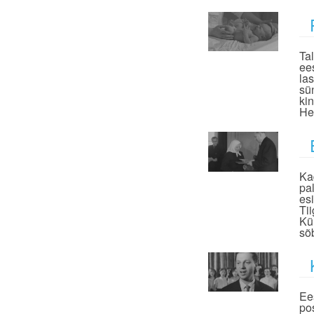
Ta
ee
la
sü
ki
He
Ka
pa
es
Ti
Kü
sõb
Ee
po