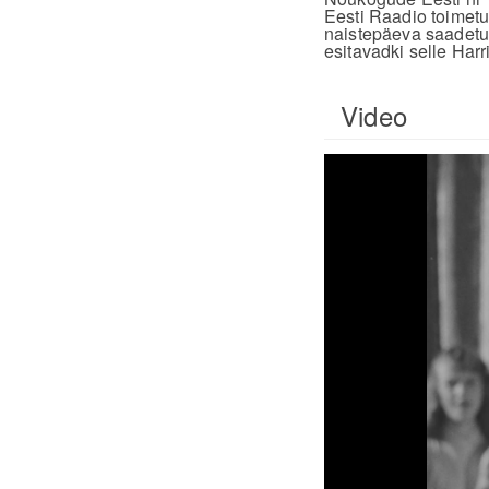
Eesti Raadio toimetu
naistepäeva saadetud
esitavadki selle Har
Video