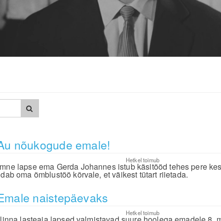
Au nõukogude emale!
Hetkel toimub
mne lapse ema Gerda Johannes istub käsitööd tehes pere keske
idab oma õmblustöö kõrvale, et väikest tütart riietada.
Emale naistepäevaks
Hetkel toimub
llinna lasteaia lapsed valmistavad suure hoolega emadele 8. mä