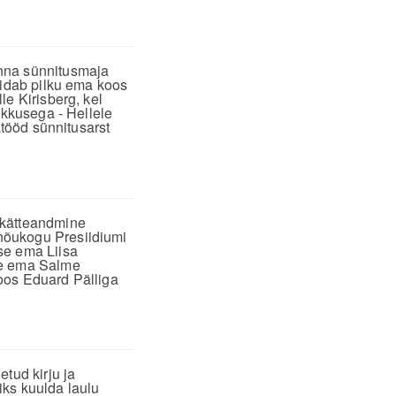
inna sünnitusmaja
öidab pilku ema koos
le Kirisberg, kel
ikkusega - Hellele
atööd sünnitusarst
 kätteandmine
nõukogu Presiidiumi
se ema Liisa
se ema Salme
oos Eduard Pälliga
tud kirju ja
iks kuulda laulu