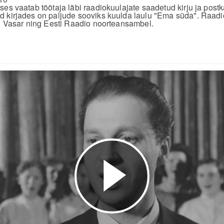
ses vaatab töötaja läbi raadiokuulajate saadetud kirju ja post
 kirjades on paljude sooviks kuulda laulu "Ema süda". Raadi
ri Vasar ning Eesti Raadio noorteansambel.
Esita
video