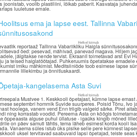
s joonistab, voolib plastiliini, lõikab paberit. Kasvataja juhen
tarlaps luuletuse emale.
Hoolitsus ema ja lapse eest. Tallinna Vabari
sünnitusosakond
Hetkel toimub
evaatlik reportaaž Tallinna Vabariikliku Haigla sünnitusosakon
olitsevad õed: pesevad, mähivad, panevad magava. Hiljem jag
adele, jälgitakse nende tervist. Ekraanil toimetavad arst Evi
ju ja teised haiglatöötajad. Puhkeruumis õpetatakse emadele 
hkumist imiku mähkimist. Meditsiiniõde toob esimese lapse sü
rmannile lillekimbu ja õnnitluskaardi.
Õpetaja-kangelasema Asta Suvi
Hetkel toimub
rtreepala Mustvee 1. Keskkooli õpetajast, kümne lapse emast 
imese septembri hommik Suvide suurperes. Poisid Tõnu, Ivo 
nast hoolega, vanem vend Enn triigib valgeid särke. Piret aita
ndi ning korrastab voodid. Pereema Asta on köögis toimetamas
lle õppeaasta alguse puhul üllatuse - igaüks kingib mõned lille
drile on päev samuti tähtis, tema läheb esimest korda kooli Isa
ada. Vanaema süles istub üks pisike selle pere kümnest lapses
skkooli uksel tervitavad saabuvaid lapsi õpetajad, teiste seas 