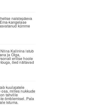
helise naistepäeva
e Ema-kangelase
 kasvatanud kümme
Niina Kalinina istub
jana ja Olga,
sonali erilise hoole
kimbuga, õed näitavad
tab kuulajatele
osa, milles nukkude
on tahvlile
aste õmblemisel. Pala
ale istuma.