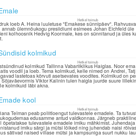
Emale
Hetkel toimub
druk loeb A. Heina luuletuse "Emakese sünnipäev". Rahvusva
l annab ülemnõukogu presiidiumi esimees Johan Eichfeld ül
deni kolhoosnik Hedvig Koormale, kes on sünnitanud ja üles
t.
Sündisid kolmikud
Hetkel toimub
stsündinud kolmikud Tallinna Vabariiklikus Haiglas. Noor ema 
latis voodil ja loeb. Tema kolmikud, kelle nimed on Andrei, Tat
gavad lastetoas kõrvuti asetsevates voodites. Kolmikud on per
l. Sõjaväevormis Viktor Kalinin tulen haigla juurde suure lille
ale kolmikuid läbi akna.
Emade kool
Hetkel toimub
liana Telman peab poliitloengut tulevastele emadele. Ta tutvus
ukogudemaa edusamme antud valdkonnas. Järgneb praktiline 
il õpetatakse tulevastele emadele imiku mähkimist. Juhendaja 
onistanud imiku särgi ja mütsi lõiked ning juhendab naisi rõiv
pus sätivad naised villase mütsi ja kampsuniga suurt nukku lau