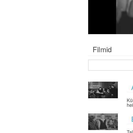
Filmid
Kü
he
Ta