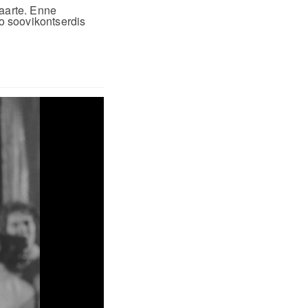
kaarte. Enne
o soovikontserdis