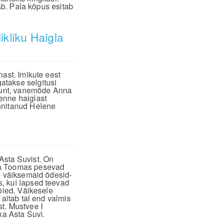
dab. Pala kõpus esitab
ikliku Haigla
nast. Imikute eest
atakse selgitusi
 Hunt, vanemõde Anna
enne haiglast
nnitanud Helene
Asta Suvist. On
ja Toomas pesevad
b väiksemaid õdesid-
, kui lapsed teevad
õied. Väikesele
 aitab tal end valmis
t. Mustvee I
ka Asta Suvi.