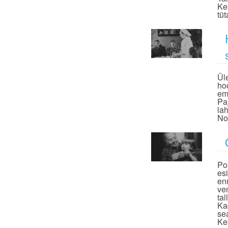
Ke
tü
Ül
ho
em
Pa
la
No
Po
es
en
ve
ta
Ka
se
Ke