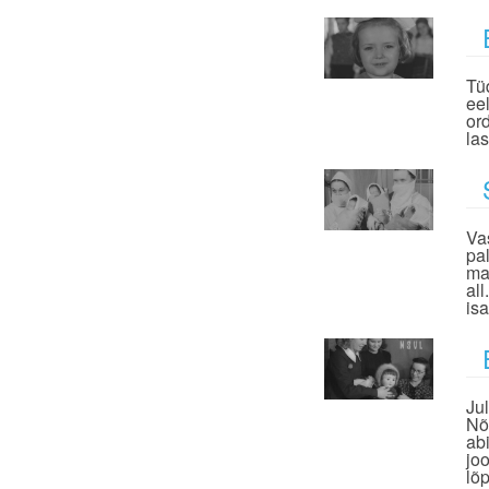
Tü
ee
or
las
Va
pa
ma
al
is
Ju
Nõ
ab
jo
lõ