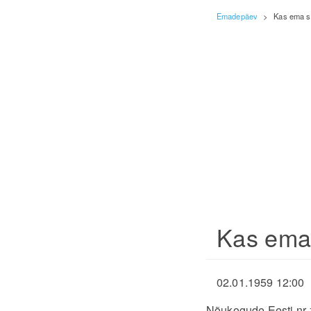
Emadepäev
>
Kas ema s
Kas ema
02.01.1959 12:00
Nõukogude Eesti nr 