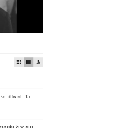
l diivanil. Ta
rtsiks kingitusi.