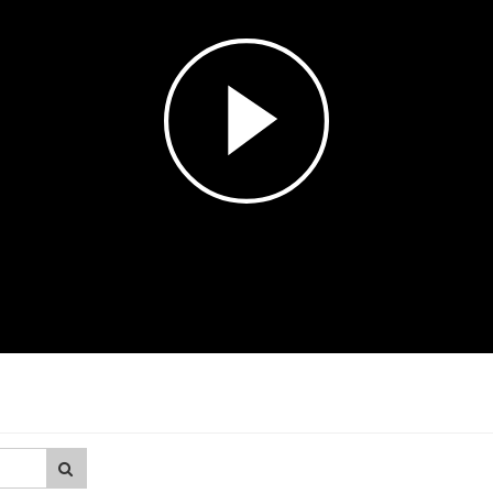
Esita
video