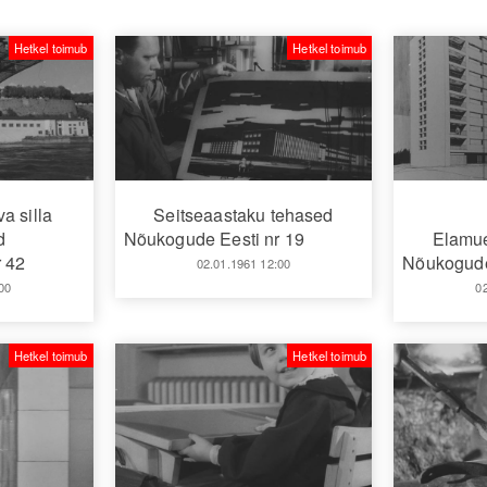
Hetkel toimub
Hetkel toimub
a silla
Seitseaastaku tehased
d
Nõukogude Eesti nr 19
Elamue
 42
Nõukogude
02.01.1961 12:00
00
0
Hetkel toimub
Hetkel toimub