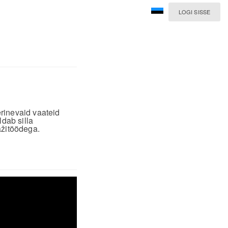
LOGI SISSE
rinevaid vaateid
ldab silla
ažitöödega.