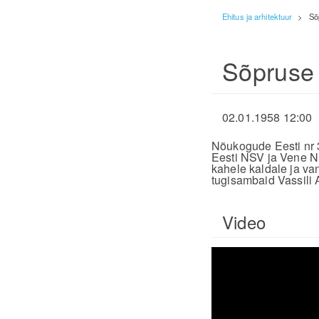
Ehitus ja arhitektuur
>
Sõ
Sõpruse 
02.01.1958 12:00
Nõukogude Eesti nr 
Eesti NSV ja Vene NF
kahele kaldale ja van
tugisambaid Vassili
Video