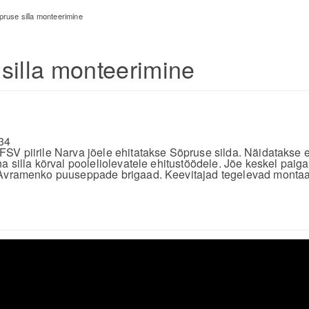
pruse silla monteerimine
silla monteerimine
34
SV piirile Narva jõele ehitatakse Sõpruse silda. Näidatakse e
a silla kõrval pooleliolevatele ehitustöödele. Jõe keskel paiga
 Avramenko puuseppade brigaad. Keevitajad tegelevad monta