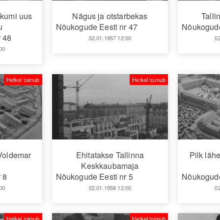
ikumi uus
Nägus ja otstarbekas
Talli
u
Nõukogude Eesti nr 47
Nõukogude
 48
02.01.1957 12:00
0
00
Hetkel toimub
Hetkel toimub
 Voldemar
Ehitatakse Tallinna
Pilk läh
Keskkaubamaja
 8
Nõukogude Eesti nr 5
Nõukogude
00
02.01.1958 12:00
0
Hetkel toimub
Hetkel toimub