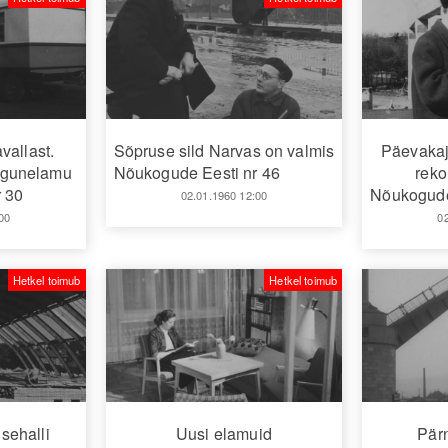
vallast.
Sõpruse sild Narvas on valmis
Päevakaja
agunelamu
Nõukogude Eesti nr 46
reko
 30
Nõukogude
02.01.1960 12:00
00
0
Hetkel toimub
Hetkel toimub
sehalli
Uusi elamuid
Pärn