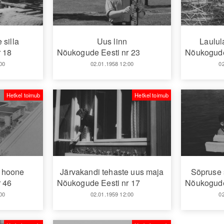
 silla
Uus linn
Laulul
 18
Nõukogude Eesti nr 23
Nõukogude
00
02.01.1958 12:00
0
Hetkel toimub
Hetkel toimub
 hoone
Järvakandi tehaste uus maja
Sõpruse 
 46
Nõukogude Eesti nr 17
Nõukogude
00
02.01.1959 12:00
0