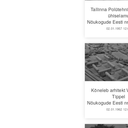
Tallinna Polütehn
ühiselam
Nõukogude Eesti nr
02.01.1957 12:
Kõneleb arhitekt
Tippel
Nõukogude Eesti nr
02.01.1962 12: