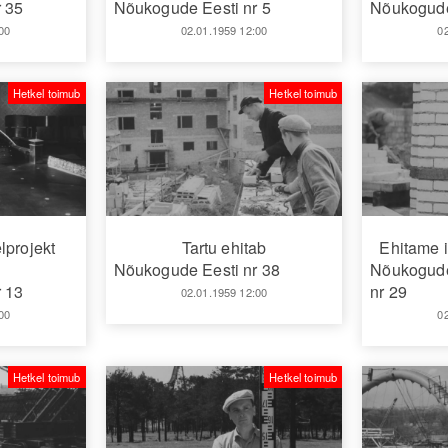
 35
Nõukogude Eesti nr 5
Nõukogude
00
02.01.1959 12:00
0
Hetkel toimub
Hetkel toimub
lprojekt
Tartu ehitab
Ehitame i
Nõukogude Eesti nr 38
Nõukogude 
 13
nr 29
02.01.1959 12:00
00
0
Hetkel toimub
Hetkel toimub