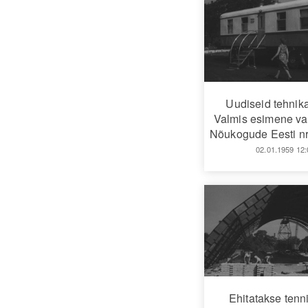
Uudiseid tehnika
Valmis esimene v
Nõukogude Eesti nr
02.01.1959 12:
Ehitatakse tenni