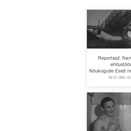
Reportaaž. Narv
ehitustöö
Nõukogude Eesti nr
02.01.1959 12: