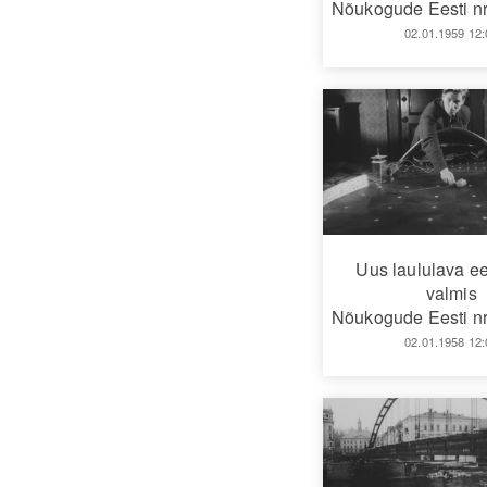
Nõukogude Eesti nr
02.01.1959 12:
Uus laululava ee
valmis
Nõukogude Eesti nr
02.01.1958 12: