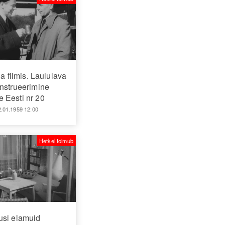
 filmis. Laululava
nstrueerimine
 Eesti nr 20
2.01.1959 12:00
Hetkel toimub
usi elamuid