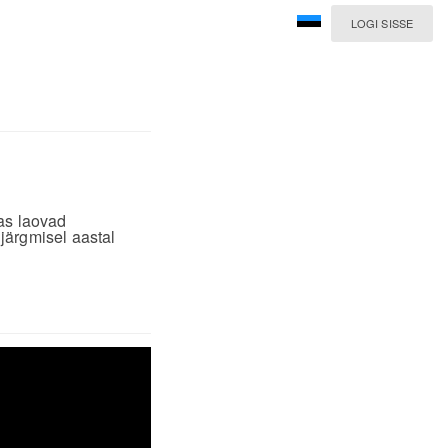
LOGI SISSE
as laovad
järgmisel aastal