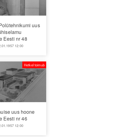
 Polütehnikumi uus
ühiselamu
 Eesti nr 48
2.01.1957 12:00
Hetkel toimub
uise uus hoone
 Eesti nr 46
2.01.1957 12:00