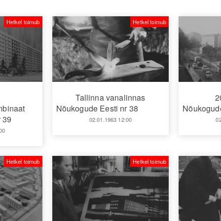
Hetkel toimub
Hetkel toimub
Tallinna vanalinnas
2
mbinaat
Nõukogude Eesti nr 38
Nõukogude
 39
02.01.1963 12:00
0
00
Hetkel toimub
Hetkel toimub