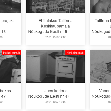
lprojekt
Ehitatakse Tallinna
Tallinna
Keskkaubamaja
 13
Nõukogude Eesti nr 5
Nõukogude
00
02.01.1958 12:00
0
Hetkel toimub
Hetkel toimub
rbekas
Uues korteris
Vanem
 47
Nõukogude Eesti nr 47
Nõukogude
00
02.01.1957 12:00
0