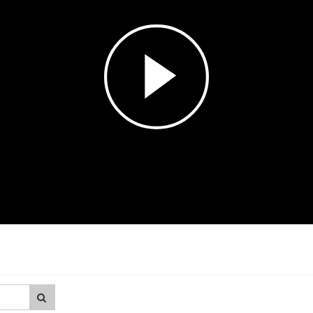
Esita
video