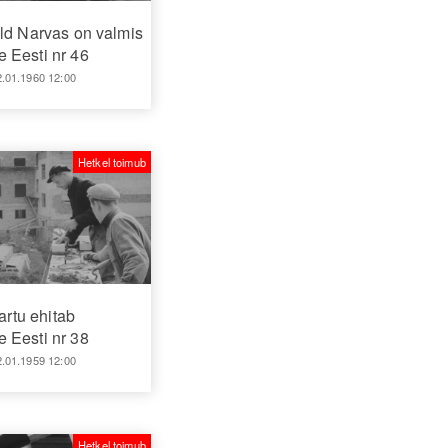
ld Narvas on valmis
 Eesti nr 46
2.01.1960 12:00
Hetkel toimub
artu ehitab
 Eesti nr 38
2.01.1959 12:00
Hetkel toimub