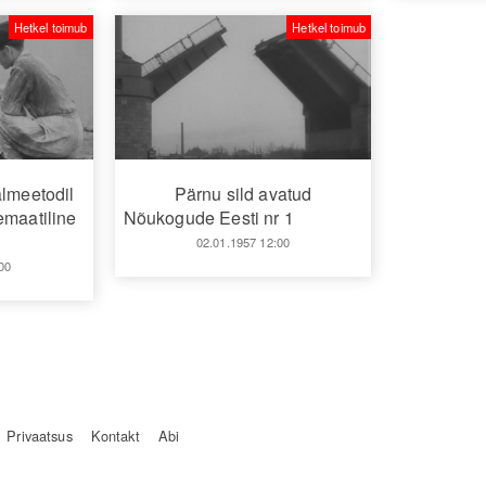
Hetkel toimub
Hetkel toimub
almeetodil
Pärnu sild avatud
emaatiline
Nõukogude Eesti nr 1
02.01.1957 12:00
00
Privaatsus
Kontakt
Abi