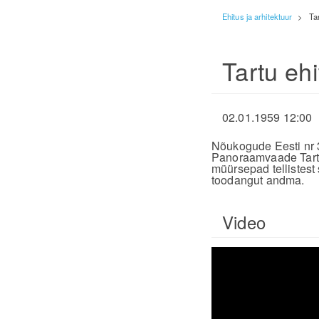
Ehitus ja arhitektuur
>
Ta
Tartu eh
02.01.1959 12:00
Nõukogude Eesti nr 
Panoraamvaade Tartu
müürsepad tellistest
toodangut andma.
Video