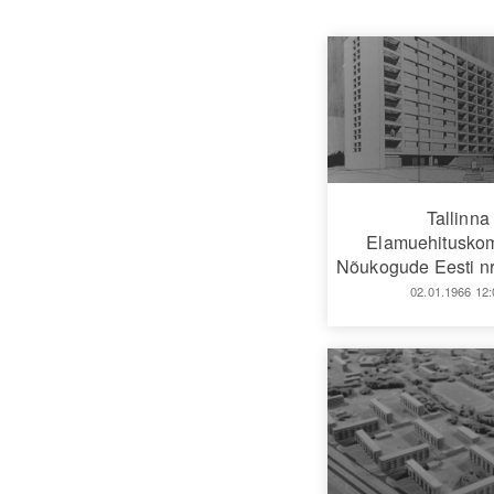
Tallinna
Elamuehitusko
Nõukogude Eesti nr
02.01.1966 12: