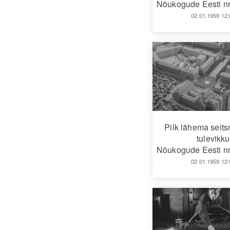
Nõukogude Eesti nr
02.01.1959 12:
Pilk lähema seit
tulevikku
Nõukogude Eesti nr
02.01.1959 12: