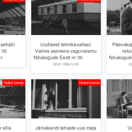
sehalli
Uudiseid tehnikavallast.
Päevakaja
 35
Valmis esimene vagunelamu
reko
Nõukogude Eesti nr 30
Nõukogude
00
02.01.1959 12:00
0
Hetkel toimub
Hetkel toimub
 silla
Järvakandi tehaste uus maja
U