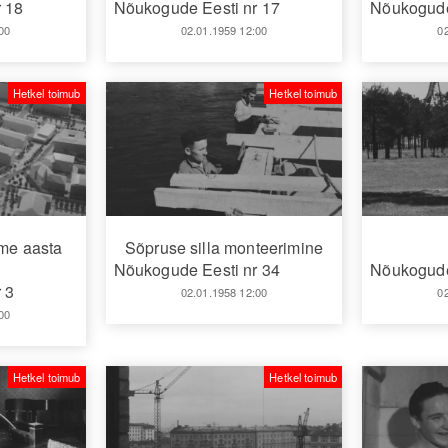
 18
Nõukogude Eesti nr 17
Nõukogude
00
02.01.1959 12:00
0
Hetkel toimub
Hetkel toimub
sme aasta
Sõpruse silla monteerimine
Nõukogude Eesti nr 34
Nõukogude
 3
02.01.1958 12:00
0
00
Hetkel toimub
Hetkel toimub