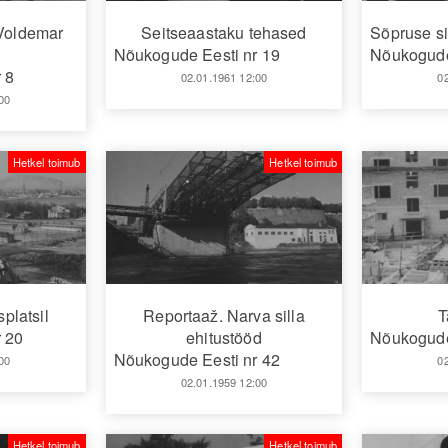
 Voldemar
Seitseaastaku tehased
Sõpruse si
Nõukogude Eesti nr 19
Nõukogude
 8
02.01.1961 12:00
0
00
Hetkel toimub
Hetkel toimub
platsil
Reportaaž. Narva silla
T
 20
ehitustööd
Nõukogude
Nõukogude Eesti nr 42
00
0
02.01.1959 12:00
Hetkel toimub
Hetkel toimub