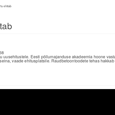
rtu ehitab
itab
38
 uusehitustele. Eesti põllumajanduse akadeemia hoone vast
 seina, vaade ehitusplatsile. Raudbetoontoodete tehas hakkab 