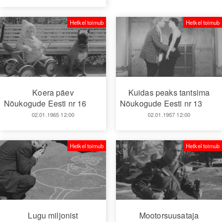
Hetkel toimub
Hetkel toimub
Koera päev
Kuidas peaks tantsima
Nõukogude Eesti nr 16
Nõukogude Eesti nr 13
02.01.1965 12:00
02.01.1957 12:00
Hetkel toimub
Hetkel toimub
Lugu miljonist
Mootorsuusataja