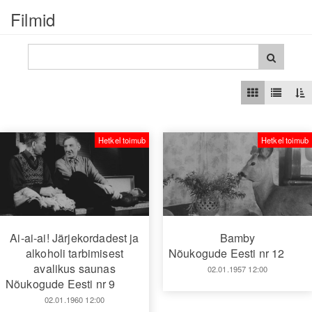
Filmid
Hetkel toimub
Hetkel toimub
Ai-ai-ai! Järjekordadest ja
Bamby
alkoholi tarbimisest
Nõukogude Eesti nr 12
avalikus saunas
02.01.1957 12:00
Nõukogude Eesti nr 9
02.01.1960 12:00