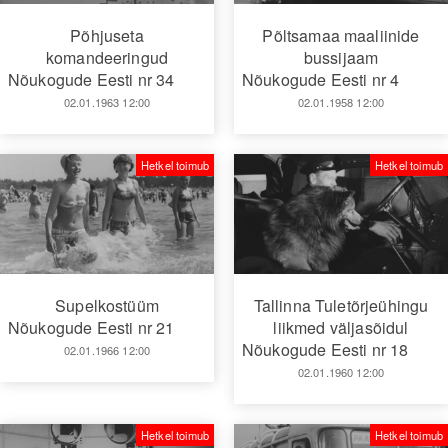
Põhjuseta
Põltsamaa maaliinide
komandeeringud
bussijaam
Nõukogude Eesti nr 34
Nõukogude Eesti nr 4
02.01.1963 12:00
02.01.1958 12:00
Hetkel toimub
Hetkel toimub
Supelkostüüm
Tallinna Tuletõrjeühingu
Nõukogude Eesti nr 21
liikmed väljasõidul
Nõukogude Eesti nr 18
02.01.1966 12:00
02.01.1960 12:00
Hetkel toimub
Hetkel toimub