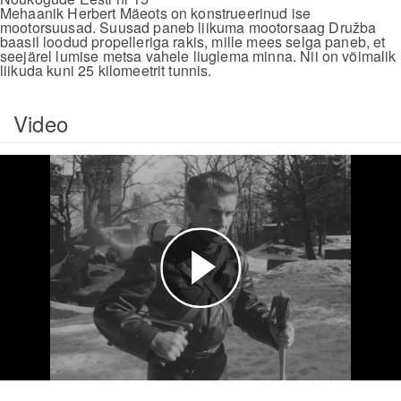
Mehaanik Herbert Mäeots on konstrueerinud ise
mootorsuusad. Suusad paneb liikuma mootorsaag Družba
baasil loodud propelleriga rakis, mille mees selga paneb, et
seejärel lumise metsa vahele liuglema minna. Nii on võimalik
liikuda kuni 25 kilomeetrit tunnis.
Video
Esita
video