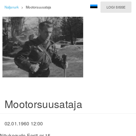
Naljanurk
>
Mootorsuusataja
LOGI SISSE
Mootorsuusataja
02.01.1960 12:00
Nõukogude Eesti nr 15