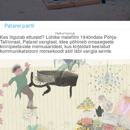
Patarei partii
Hetkel toimub
Kes liigutab ettureid? Lühike malefilm 1940ndate Põhja-
Tallinnast, Patarei vanglast. Idee põhineb omaaegsete
kinnipeetavate memuaaridest, kus kirjeldati keelatud
kommunikatsiooni morsekoodi abil läbi vangla seinte.