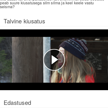
peab suure kiusatusega silm silma ja keel keele vastu
seisma?
Talvine kiusatus
Esita
video
Edastused