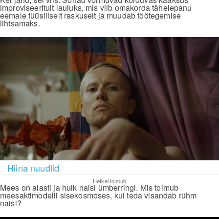
improviseeritult lauluks, mis viib omakorda tähelepanu
eemale füüsiliselt raskuselt ja muudab töötegemise
lihtsamaks.
Hiina nuudlid
Hetkel toimub
Mees on alasti ja hulk naisi ümberringi. Mis toimub
meesaktimodelli sisekosmoses, kui teda visandab rühm
naisi?