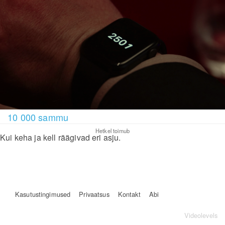
10 000 sammu
Hetkel toimub
Kui keha ja kell räägivad eri asju.
Kasutustingimused
Privaatsus
Kontakt
Abi
Videolevels