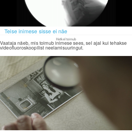
Teise inimese sisse ei näe
Hetkel toimub
Vaataja näeb, mis toimub inimese sees, sel ajal kui tehakse
videofluoroskoopilist neelamisuuringut.