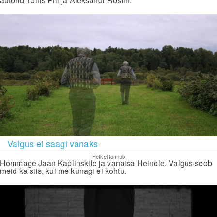
autorid Tõnis Pill ja Aleksandr Roslin.
Valgus ei saagi vanaks
Hetkel toimub
Hommage Jaan Kaplinskile ja vanaisa Heinole. Valgus seob
meid ka siis, kui me kunagi ei kohtu.