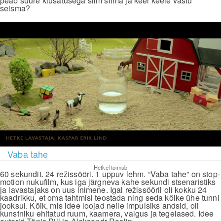
peab suure kiusatusega silm silma ja keel keele vastu
seisma?
Vaba tahe
Hetkel toimub
60 sekundit. 24 režissööri. 1 uppuv lehm. “Vaba tahe” on stop-
motion nukufilm, kus iga järgneva kahe sekundi stsenaristiks
ja lavastajaks on uus inimene. Igal režissööril oli kokku 24
kaadrikku, et oma tahtmisi teostada ning seda kõike ühe tunni
jooksul. Kõik, mis idee loojad neile impulsiks andsid, oli
kunstniku ehitatud ruum, kaamera, valgus ja tegelased. Idee