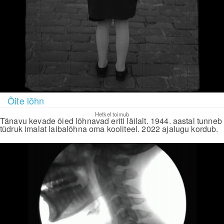
Õite lõhn
Hetkel toimub
Tänavu kevade õied lõhnavad eriti läilalt. 1944. aastal tunneb
tüdruk imalat laibalõhna oma kooliteel. 2022 ajalugu kordub.