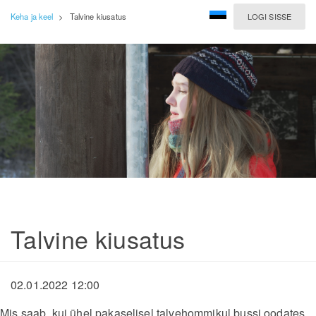
Keha ja keel
>
Talvine kiusatus
LOGI SISSE
Talvine kiusatus
02.01.2022 12:00
Mis saab, kui ühel pakaselisel talvehommikul bussi oodates