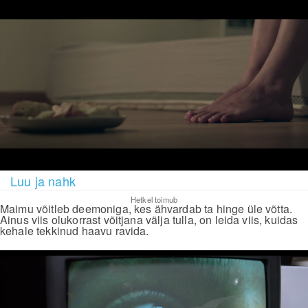
Luu ja nahk
Hetkel toimub
Maimu võitleb deemoniga, kes ähvardab ta hinge üle võtta.
Ainus viis olukorrast võitjana välja tulla, on leida viis, kuidas
kehale tekkinud haavu ravida.