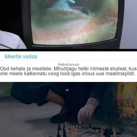
Meelte vallas
Hetkel toimub
Ood kehale ja meeltele. Minutijagu hetki inimeste eludest, kus
viie meele katkematu voog loob igas viivus uue maailmapildi.