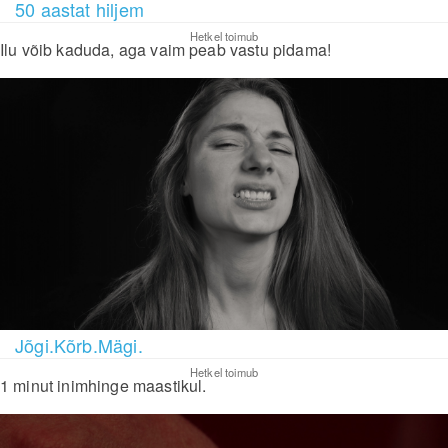
50 aastat hiljem
Hetkel toimub
Ilu võib kaduda, aga vaim peab vastu pidama!
Jõgi.Kõrb.Mägi.
Hetkel toimub
1 minut inimhinge maastikul.