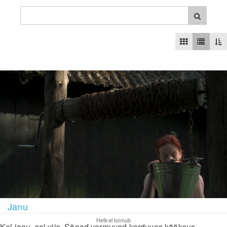
Janu
Hetkel toimub
Kel janu, sel viis. Sõnad vormuvad korduvas kääksus