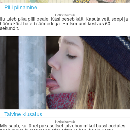
Pilli piinamine
Hetkel toimub
Ilu tuleb pika pilli peale. Käsi peseb kätt. Kasuta vett, seepi ja
hõõru käsi harali sõrmedega. Protseduuri kestvus 60
sekundit.
Talvine kiusatus
Hetkel toimub
Mis saab, kui ühel pakaselisel talvehommikul bussi oodates