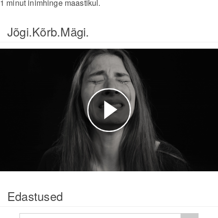
1 minut inimhinge maastikul.
Jõgi.Kõrb.Mägi.
Esita
video
Edastused