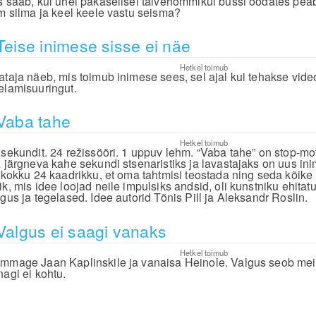
s saab, kui ühel pakaselisel talvehommikul bussi oodates pea
lm silma ja keel keele vastu seisma?
Teise inimese sisse ei näe
Hetkel toimub
ataja näeb, mis toimub inimese sees, sel ajal kui tehakse video
elamisuuringut.
Vaba tahe
Hetkel toimub
 sekundit. 24 režissööri. 1 uppuv lehm. “Vaba tahe” on stop-mo
a järgneva kahe sekundi stsenaristiks ja lavastajaks on uus inim
i kokku 24 kaadrikku, et oma tahtmisi teostada ning seda kõike 
ik, mis idee loojad neile impulsiks andsid, oli kunstniku ehita
lgus ja tegelased. Idee autorid Tõnis Pill ja Aleksandr Roslin.
Valgus ei saagi vanaks
Hetkel toimub
mmage Jaan Kaplinskile ja vanaisa Heinole. Valgus seob meid
nagi ei kohtu.