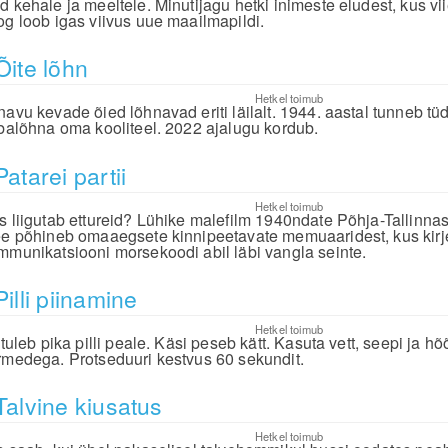
d kehale ja meeltele. Minutijagu hetki inimeste eludest, kus v
og loob igas viivus uue maailmapildi.
Õite lõhn
Hetkel toimub
navu kevade õied lõhnavad eriti läilalt. 1944. aastal tunneb tü
ibalõhna oma kooliteel. 2022 ajalugu kordub.
Patarei partii
Hetkel toimub
s liigutab ettureid? Lühike malefilm 1940ndate Põhja-Tallinnast
ee põhineb omaaegsete kinnipeetavate memuaaridest, kus kirje
mmunikatsiooni morsekoodi abil läbi vangla seinte.
Pilli piinamine
Hetkel toimub
 tuleb pika pilli peale. Käsi peseb kätt. Kasuta vett, seepi ja hõ
rmedega. Protseduuri kestvus 60 sekundit.
Talvine kiusatus
Hetkel toimub