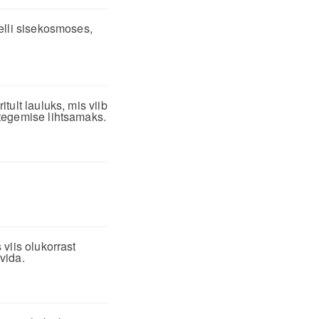
elli sisekosmoses,
ult lauluks, mis viib
tegemise lihtsamaks.
viis olukorrast
avida.