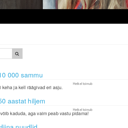
10 000 sammu
Hetkel toimub
 keha ja kell räägivad eri asju.
50 aastat hiljem
Hetkel toimub
u võib kaduda, aga vaim peab vastu pidama!
Hiina nuudlid