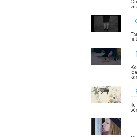
Oo
vo
Tä
la
Ke
Id
ko
Ilu
sõ