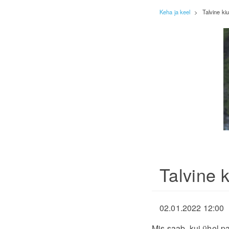
Keha ja keel
>
Talvine ki
Talvine 
02.01.2022 12:00
Mis saab, kui ühel p