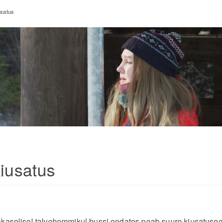
usatus
kiusatus
akaselisel talvehommikul bussi oodates peab suure kiusatusega