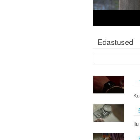
Edastused
Kui
Il