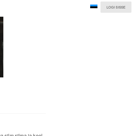
LOGI SISSE
 silm silma ja keel