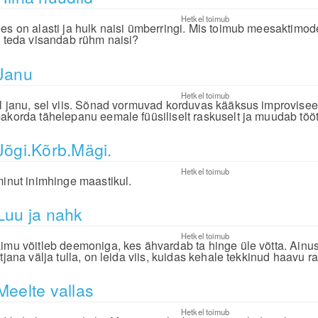
Hetkel toimub
es on alasti ja hulk naisi ümberringi. Mis toimub meesaktimod
i teda visandab rühm naisi?
Janu
Hetkel toimub
l janu, sel viis. Sõnad vormuvad korduvas kääksus improviseerit
akorda tähelepanu eemale füüsiliselt raskuselt ja muudab töö
Jõgi.Kõrb.Mägi.
Hetkel toimub
minut inimhinge maastikul.
Luu ja nahk
Hetkel toimub
imu võitleb deemoniga, kes ähvardab ta hinge üle võtta. Ainus 
tjana välja tulla, on leida viis, kuidas kehale tekkinud haavu r
Meelte vallas
Hetkel toimub