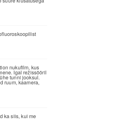
b suure kiusatusega
fluoroskoopilist
tion nukufilm, kus
ene. Igal režissööril
ühe tunni jooksul.
tud ruum, kaamera,
 ka siis, kui me