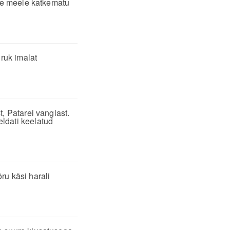
iie meele katkematu
druk imalat
, Patarei vanglast.
ldati keelatud
õru käsi harali