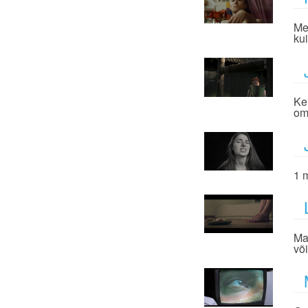
Me
ku
Ke
om
1 
Ma
või