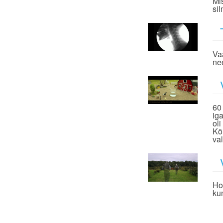
Mi
si
Va
ne
60
ig
ol
Kõ
va
Ho
ku