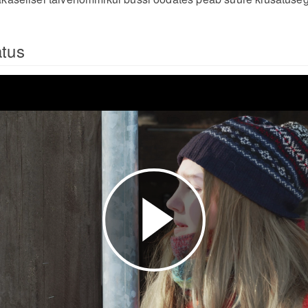
atus
Esita
video