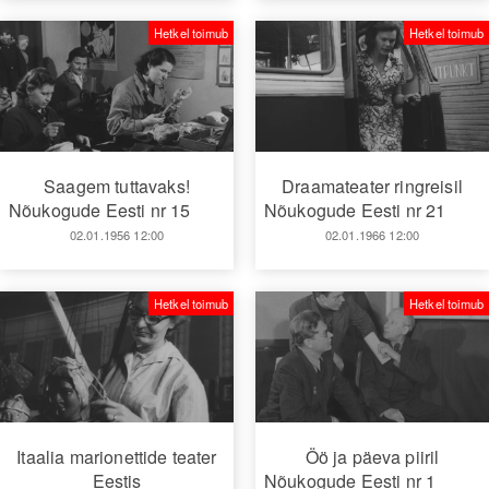
Hetkel toimub
Hetkel toimub
Saagem tuttavaks!
Draamateater ringreisil
Nõukogude Eesti nr 15
Nõukogude Eesti nr 21
02.01.1956 12:00
02.01.1966 12:00
Hetkel toimub
Hetkel toimub
Itaalia marionettide teater
Öö ja päeva piiril
Eestis
Nõukogude Eesti nr 1