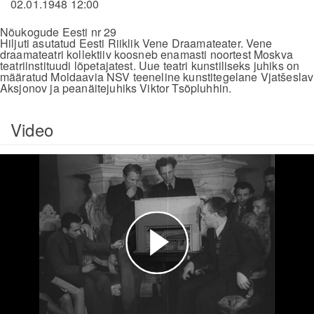
02.01.1948 12:00
Nõukogude Eesti nr 29
Hiljuti asutatud Eesti Riiklik Vene Draamateater. Vene
draamateatri kollektiiv koosneb enamasti noortest Moskva
teatriinstituudi lõpetajatest. Uue teatri kunstiliseks juhiks on
määratud Moldaavia NSV teeneline kunstitegelane Vjatšeslav
Aksjonov ja peanäitejuhiks Viktor Tsõpluhhin.
Video
Esita
video