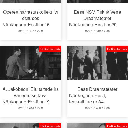
Operett harrastuskollektiivi
Eesti NSV Riiklik Vene
esituses
Draamateater
Nõukogude Eesti nr 15
Nõukogude Eesti nr 29
02.01.1957 12:00
02.01.1948 12:00
Hetkel toimub
Hetkel toimub
A. Jakobsoni Elu tsitadellis
Eesti Draamateater
Vanemuise laval
Nõukogude Eesti,
Nõukogude Eesti nr 19
temaatiline nr 34
02.01.1946 12:00
02.01.1966 12:00
Hetkel toimub
Hetkel toimub