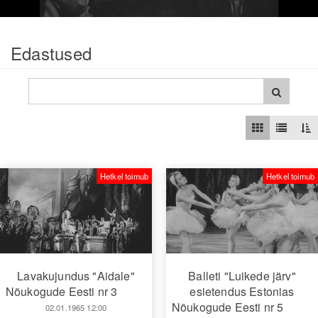
Edastused
Hetkel toimub
Hetkel toimub
Lavakujundus "Aidale"
Balleti "Luikede järv"
Nõukogude Eesti nr 3
esietendus Estonias
Nõukogude Eesti nr 5
02.01.1965 12:00