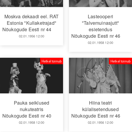
Moskva dekaadi eel. RAT
Lasteooperi
Estonia "Kullaketrajad"
"Talvemuinasjutt"
Nõukogude Eesti nr 44
esietendus
Nõukogude Eesti nr 46
02.01.1956 12:00
02.01.1958 12:00
Hetkel toimub
Hetkel toimub
Pauka seiklused
Hiina teatri
nukuteatris
külalisetendused
Nõukogude Eesti nr 40
Nõukogude Eesti nr 46
02.01.1958 12:00
02.01.1956 12:00