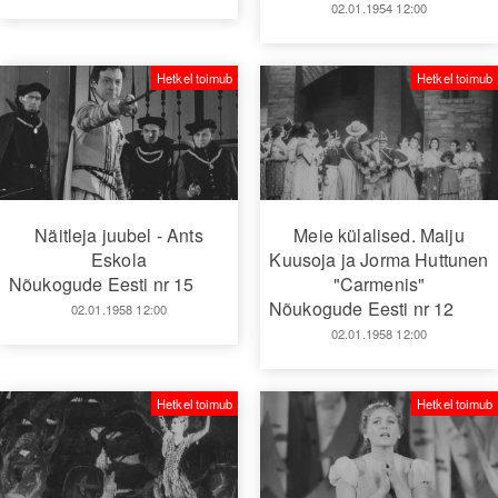
02.01.1954 12:00
Hetkel toimub
Hetkel toimub
Näitleja juubel - Ants
Meie külalised. Maiju
Eskola
Kuusoja ja Jorma Huttunen
Nõukogude Eesti nr 15
"Carmenis"
Nõukogude Eesti nr 12
02.01.1958 12:00
02.01.1958 12:00
Hetkel toimub
Hetkel toimub