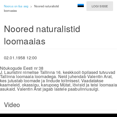
Noorus on ilus aeg
>
Noored naturalistid
LOGI SISSE
loomaaias
Noored naturalistid
loomaaias
02.01.1958 12:00
Nõukogude Eesti nr 38
J. Lauristini nimelise Tallinna 16. keskkooli õpilased tutvuvad
Tallinna loomaaia loomadega. Neid juhendab Valentin Arat,
kes jutustab loomade ja lindude toitmisest. Vaadatakse
kaameleid, okassigu, karupoeg Mütat, lõvisid ja teisi loomaaia
asukaid. Valentin Arat jagab lastele paabulinnusulgi.
Video