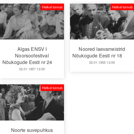
Hetkel toimub
Hetkel toimub
Algas ENSV I
Noored laevameistrid
Noorsoofestival
Nõukogude Eesti nr 18
Nõukogude Eesti nr 24
02.01.1955 12:00
02.01.1957 12:00
Hetkel toimub
Noorte suvepuhkus