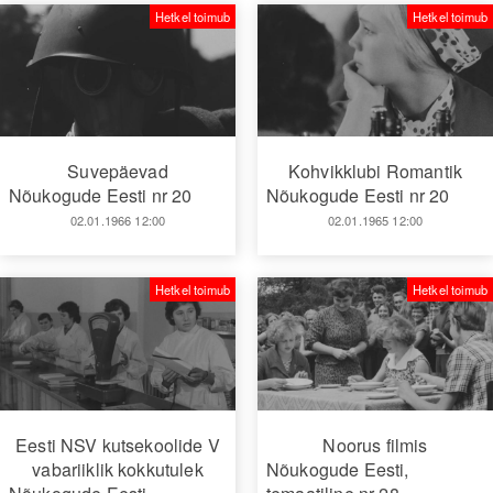
Hetkel toimub
Hetkel toimub
Suvepäevad
Kohvikklubi Romantik
Nõukogude Eesti nr 20
Nõukogude Eesti nr 20
02.01.1966 12:00
02.01.1965 12:00
Hetkel toimub
Hetkel toimub
Eesti NSV kutsekoolide V
Noorus filmis
vabariiklik kokkutulek
Nõukogude Eesti,