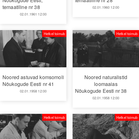
Nõukogude Eesti,
temaatiline nr 28
temaatiline nr 38
02.01.1960 12:00
02.01.1961 12:00
Hetkel toimub
Hetkel toimub
Noored astuvad komsomoli
Noored naturalistid
Nõukogude Eesti nr 41
loomaaias
Nõukogude Eesti nr 38
02.01.1958 12:00
02.01.1958 12:00
Hetkel toimub
Hetkel toimub