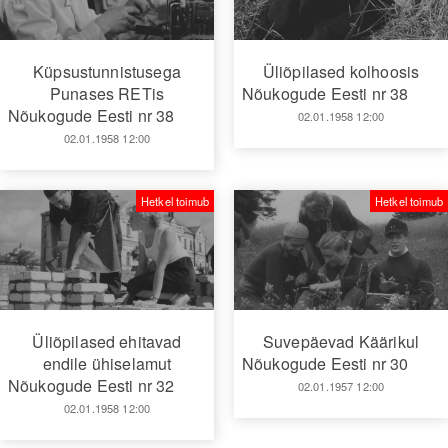
Küpsustunnistusega
Üliõpilased kolhoosis
Punases RETis
Nõukogude Eesti nr 38
Nõukogude Eesti nr 38
02.01.1958 12:00
02.01.1958 12:00
Hetkel toimub
Hetkel toimub
Üliõpilased ehitavad
Suvepäevad Käärikul
endile ühiselamut
Nõukogude Eesti nr 30
Nõukogude Eesti nr 32
02.01.1957 12:00
02.01.1958 12:00