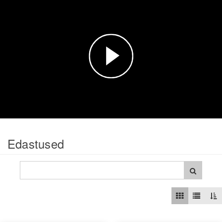
Esita
video
Edastused