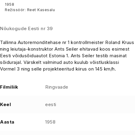
1958
Režissöör: Reet Kasesalu
Nõukogude Eesti nr 39
Tallinna Autoremonditehase nr 1 kontrollmeister Roland Kruus
ning leiutaja-konstruktor Ants Seiler ehitavad koos esimest
Eesti võidusõiduautot Estonia 1. Ants Seiler testib masinat
sõidurajal. Värskelt valminud auto kuulub võistlusklassi
Vormel 3 ning selle projekteeritud kiirus on 145 km/h.
Filmiliik
Ringvaade
Keel
eesti
Aasta
1958