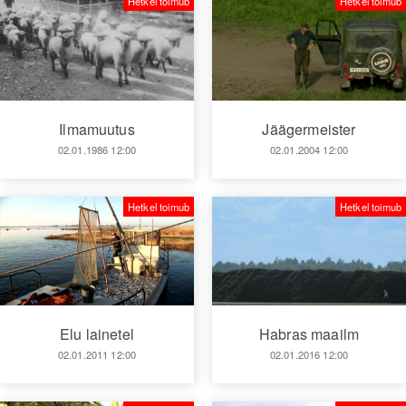
Hetkel toimub
Hetkel toimub
Ilmamuutus
Jäägermeister
02.01.1986 12:00
02.01.2004 12:00
Hetkel toimub
Hetkel toimub
Elu lainetel
Habras maailm
02.01.2011 12:00
02.01.2016 12:00