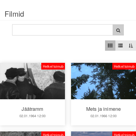
Filmid
Hetkel toimub
Hetkel toimub
Jäätramm
Mets ja inimene
02.01.1964 12:00
02.01.1966 12:00
Hetkel toimub
Hetkel toimub