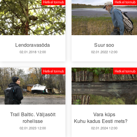
Hetkel toimub
Hetkel toimub
Lendoravasõda
Suur soo
02.01.2018 12:00
02.01.2022 12:00
Hetkel toimub
Hetkel toimub
Trail Baltic. Väljasõit
Vara küps
rohelisse
Kuhu kadus Eesti mets?
02.01.2023 12:00
02.01.2024 12:00