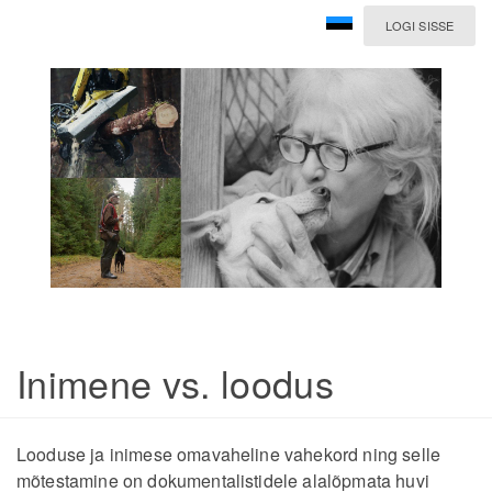
LOGI SISSE
Inimene vs. loodus
Looduse ja inimese omavaheline vahekord ning selle
mõtestamine on dokumentalistidele alalõpmata huvi