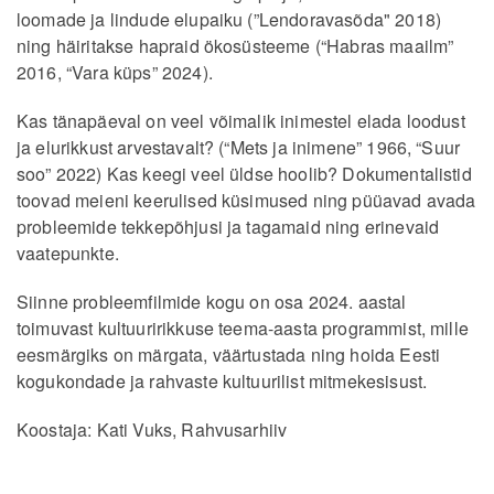
loomade ja lindude elupaiku (”Lendoravasõda" 2018)
ning häiritakse hapraid ökosüsteeme (“Habras maailm”
2016, “Vara küps” 2024).
Kas tänapäeval on veel võimalik inimestel elada loodust
ja elurikkust arvestavalt? (“Mets ja inimene” 1966, “Suur
soo” 2022) Kas keegi veel üldse hoolib? Dokumentalistid
toovad meieni keerulised küsimused ning püüavad avada
probleemide tekkepõhjusi ja tagamaid ning erinevaid
vaatepunkte.
Siinne probleemfilmide kogu on osa 2024. aastal
toimuvast kultuuririkkuse teema-aasta programmist, mille
eesmärgiks on märgata, väärtustada ning hoida Eesti
kogukondade ja rahvaste kultuurilist mitmekesisust.
Koostaja: Kati Vuks, Rahvusarhiiv