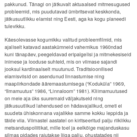
pakkunud. Tänagi on jätkuvalt aktuaalsed mitmesugused
probleemid, mis puudutavad ümbritsevat keskkonda,
jätkusuutlikku elamist ning Eesti, aga ka kogu planeedi
tulevikku.
Käesolevasse kogumikku valitud probleemfilmid, mis
ajaliselt katavad aastakümneid vahemikus 1960ndad
kuni tänapäev, peegeldavad eripalgelisi ja mitmekesiseid
inimese ja looduse suhteid, mis on viimase sajandi
jooksul kardinaalselt muutunud. Traditsioonilised
elamisviisid on asendunud linnastumise ning
maapiirkondade ääremaastumisega (“Koduküla” 1969,
“Ilmamuutus” 1986, “Linnaloom” 1981). Kliimamuutused
on meie aja üks suuremaid väljakutseid ning
jätkusuutlikud lahendused on hädavajalikud, ometi ei
suudeta ühiskonnana vajalikke samme kokku leppida ja
täide viia. Viimastel aastatel on kiritseeritud palju riiklikku
metsanduspoliitikat, mille toel ja eelkõige majanduskasu
silmas pidades raiutakse liiga palju, ohustatades nii