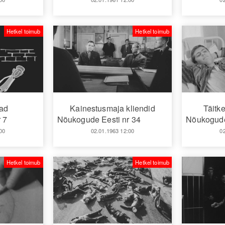
Hetkel toimub
Hetkel toimub
jad
Kainestusmaja kliendid
Täitke
 7
Nõukogude Eesti nr 34
Nõukogude
00
02.01.1963 12:00
0
Hetkel toimub
Hetkel toimub