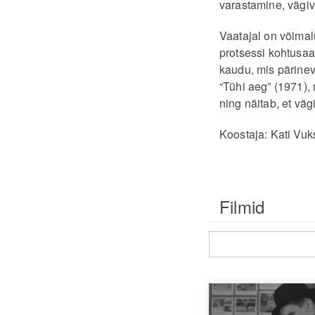
varastamine, vägiva
Vaatajal on võimal
protsessi kohtusaa
kaudu, mis pärinev
“Tühi aeg” (1971), 
ning näitab, et väg
Koostaja: Kati Vuk
Filmid