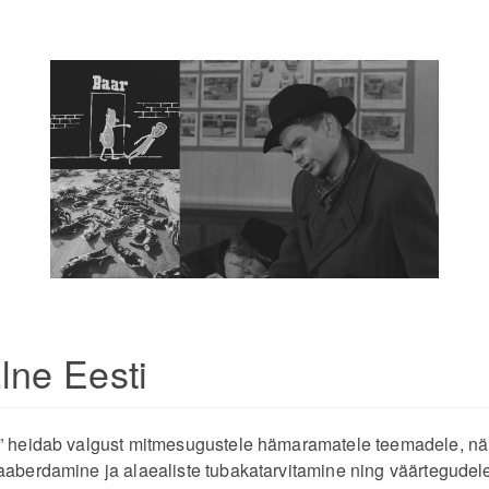
lne Eesti
i” heidab valgust mitmesugustele hämaramatele teemadele, nä
aaberdamine ja alaealiste tubakatarvitamine ning väärtegudel