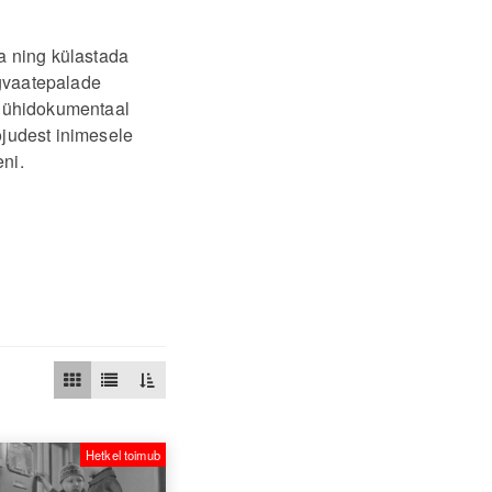
a ning külastada
ngvaatepalade
 lühidokumentaal
mõjudest inimesele
eni.
Hetkel toimub