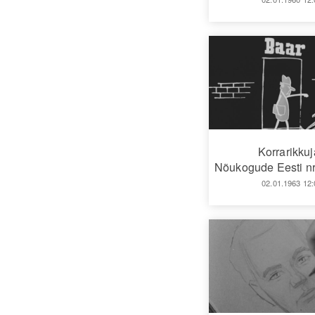
Korrarikku
Nõukogude Eesti nr
02.01.1963 12: