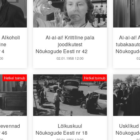
. Alkoholi
Ai-ai-ai! Kriitiline pala
Ai-ai-ai!
ine
joodikutest
tubakaaut
 4
Nõukogude Eesti nr 42
Nõukogude
00
02.01.1958 12:00
0
Hetkel toimub
Hetkel toimub
vevennad
Lõikuskuul
Usklikud 
 46
Nõukogude Eesti nr 18
Nõukogude
00
02.01.1961 12:00
0