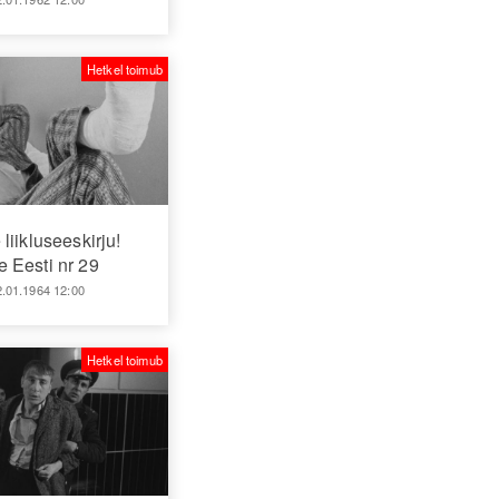
Hetkel toimub
 liikluseeskirju!
 Eesti nr 29
2.01.1964 12:00
Hetkel toimub