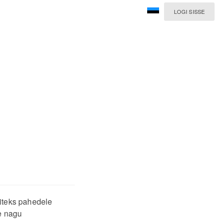
LOGI SISSE
iteks pahedele
e nagu