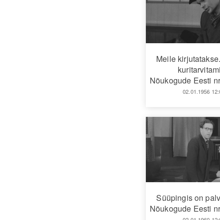
Meile kirjutatakse
kuritarvitam
Nõukogude Eesti nr
02.01.1956 12:
Süüpingis on pal
Nõukogude Eesti nr
02.01.1960 12: