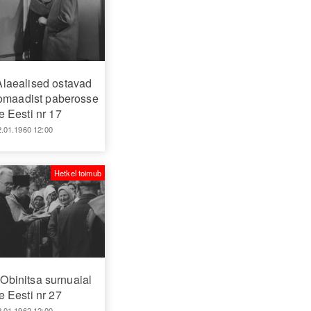
 Alaealised ostavad
omaadist paberosse
 Eesti nr 17
2.01.1960 12:00
Hetkel toimub
Obinitsa surnuaial
 Eesti nr 27
2.01.1962 12:00