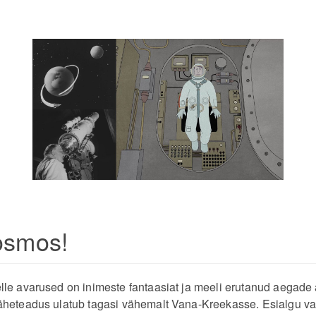
osmos!
le avarused on inimeste fantaasiat ja meeli erutanud aegade 
heteadus ulatub tagasi vähemalt Vana-Kreekasse. Esialgu vaa