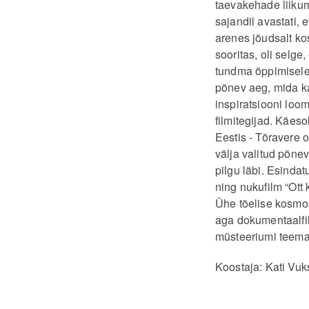
taevakehade liikum
sajandil avastati, 
arenes jõudsalt k
sooritas, oli selg
tundma õppimisele
põnev aeg, mida ka
inspiratsiooni loo
filmitegijad. Käes
Eestis - Tõravere
välja valitud põne
pilgu läbi. Esinda
ning nukufilm “Ott
Ühe tõelise kosmos
aga dokumentaalfil
müsteeriumi teema
Koostaja: Kati Vuk