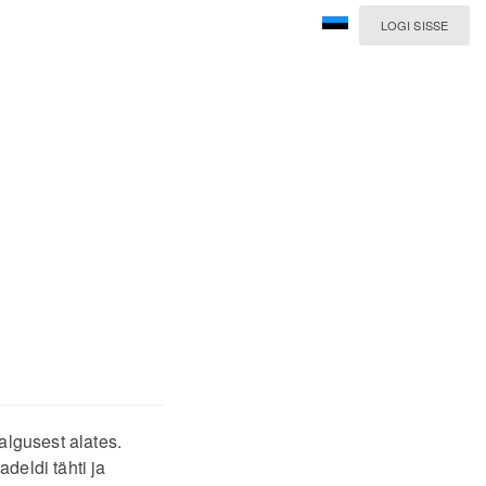
LOGI SISSE
algusest alates.
deldi tähti ja