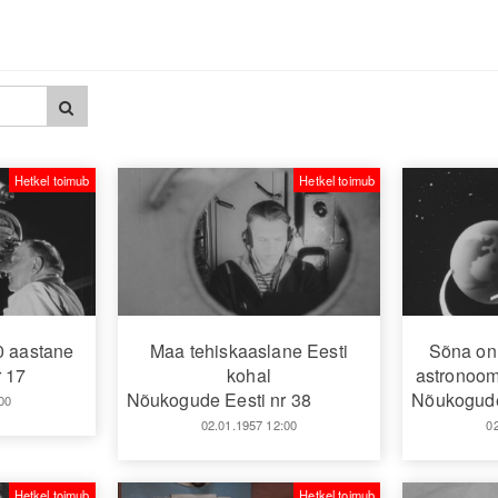
Hetkel toimub
Hetkel toimub
0 aastane
Maa tehiskaaslane Eesti
Sõna on 
 17
kohal
astronoomi
Nõukogude Eesti nr 38
Nõukogude
00
02.01.1957 12:00
0
Hetkel toimub
Hetkel toimub