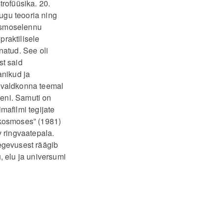
trofüüsika. 20.
augu teooria ning
kosmoselennu
raktilisele
atud. See oli
st said
anikud ja
a valdkonna teemal
eni. Samuti on
mafilmi tegijate
 kosmoses” (1981)
v ringvaatepala.
egevusest räägib
, elu ja universumi