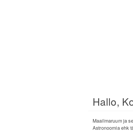
Hallo, K
Maailmaruum ja sel
Astronoomia ehk tä