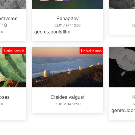
õraveres
Pühapäev
 18
0
02.01.1977 12:00
genre:Joonisfilm
00
Hetkel toimub
Hetkel toimub
Otsides valgust
oses
02.01.2014 12:00
0
00
genre:Joon