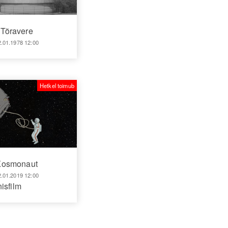
Tõravere
2.01.1978 12:00
Hetkel toimub
Kosmonaut
2.01.2019 12:00
isfilm