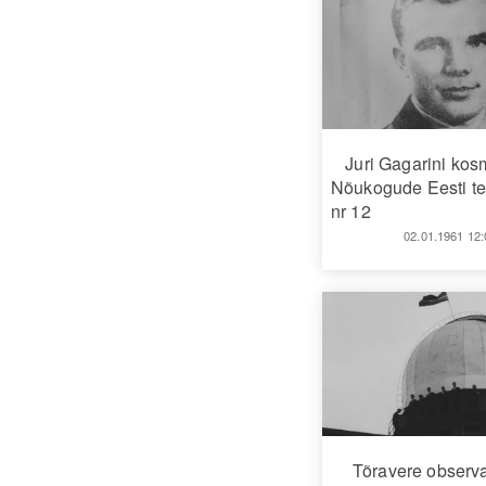
Juri Gagarini ko
Nõukogude Eesti te
nr 12
02.01.1961 12:
Tõravere observ