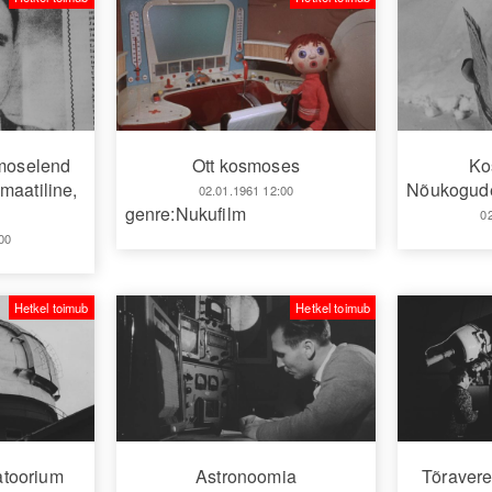
smoselend
Ott kosmoses
Ko
maatiline,
Nõukogude
02.01.1961 12:00
genre:Nukufilm
0
00
Hetkel toimub
Hetkel toimub
atoorium
Astronoomia
Tõravere