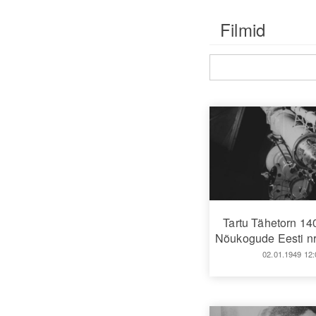
Filmid
Tartu Tähetorn 14
Nõukogude Eesti nr
02.01.1949 12: