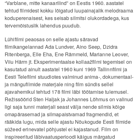
“Varblane, mitte kanaarilind” on Eestis 1960. aastatel
tehtud filmidest kokku lõigatud luupainajalik melodraama
koduperenaisest, kes seisab silmitsi olukordadega, kus
tervemõistuslik lahendus puudub.
Lühifilmi peaosas on selle ajastu säravad
filmikangelannad Ada Lundver, Aino Seep, Dzidra
Ritenberga, Elle Eha, Ene Rämmeld, Marianne Leover,
Viiu Härm jt. Eksperimentaalse kollaažfilmi tegemisel on
kasutatud ainult aastatel 1960 kuni 1969 Tallinnfilmi ja
Eesti Telefilmi stuudiotes valminud anima-, dokumentaal-
ja mängufilmide materjale ning film sündis sellel
ajavahemikul tehtud 178 filmi läbi töötamise tulemusel.
Režissöörid Sten Haljak ja Johannes Lõhmus on valinud
ligi saja tunni materjali seast välja nende silmis kõige
omapärasemad ja silmapaistvamad fragmendid, et
rääkida lugu, mida selle ajastu Nõukogude Eesti filmide
süžeed erinevatel põhjustel ei kajastanud. Film on
inspireeritud läbivaatusperioodi käigus märgatud