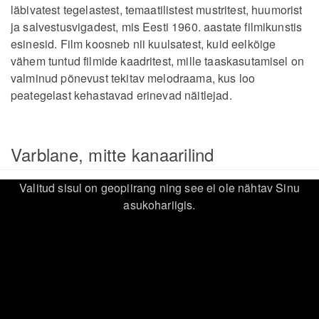
läbivatest tegelastest, temaatilistest mustritest, huumorist
ja salvestusvigadest, mis Eesti 1960. aastate filmikunstis
esinesid. Film koosneb nii kuulsatest, kuid eelkõige
vähem tuntud filmide kaadritest, mille taaskasutamisel on
valminud põnevust tekitav melodraama, kus loo
peategelast kehastavad erinevad näitlejad.
Varblane, mitte kanaarilind
Valitud sisul on geopiirang ning see ei ole nähtav Sinu
asukohariigis.