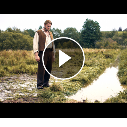
Esita
video