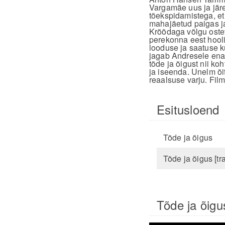
Vargamäe uus ja jär
tõekspidamistega, et 
mahajäetud paigas ja
Krõõdaga võlgu ostet
perekonna eest hooli
looduse ja saatuse k
jagab Andresele ena
tõde ja õigust nii ko
ja iseenda. Unelm õ
reaalsuse varju. Fil
Esitusloend
Tõde ja õigus
Tõde ja õigus [tra
Tõde ja õigus