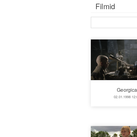
Filmid
Georgic
02.01.1998 12: