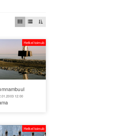
Hetkel toimub
omnambuul
2.01.2003 12:00
aama
Hetkel toimub