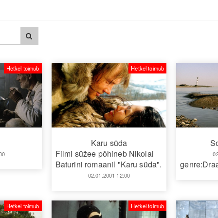
Hetkel toimub
Hetkel toimub
a
Karu süda
S
Filmi süžee põhineb Nikolai
00
0
Baturini romaanil "Karu süda".
genre:Dr
02.01.2001 12:00
Hetkel toimub
Hetkel toimub