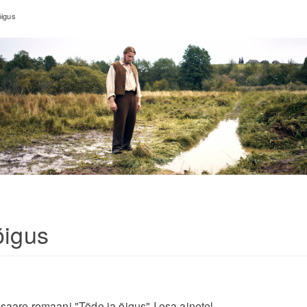
õigus
õigus
are romaani "Tõde ja õigus" I osa ainetel.