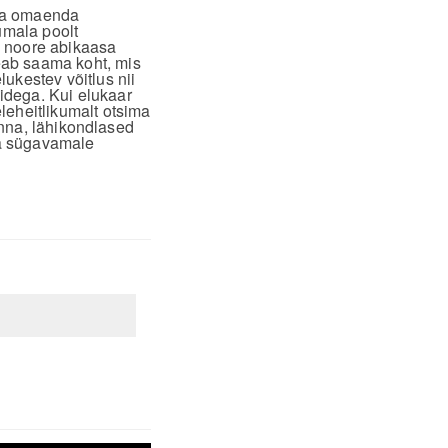
 ja omaenda
umala poolt
s noore abikaasa
eab saama koht, mis
ukestev võitlus nii
idega. Kui elukaar
eheitlikumalt otsima
konna, lähikondlased
ha sügavamale