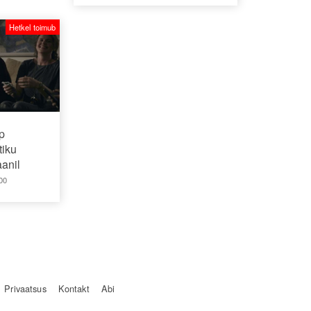
Hetkel toimub
p
tiku
anil
00
Privaatsus
Kontakt
Abi