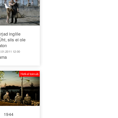
irjad inglile
Üht, siis ei ole
aton
2.01.2011 12:00
aama
Hetkel toimub
1944