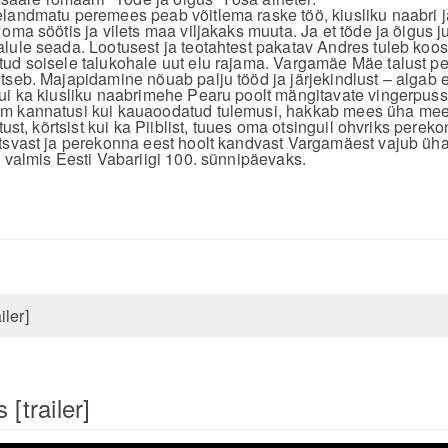
elandmatu peremees peab võitlema raske töö, kiusliku naabri
oma söötis ja vilets maa viljakaks muuta. Ja et tõde ja õigus j
lule seada. Lootusest ja teotahtest pakatav Andres tuleb koo
ud soisele talukohale uut elu rajama. Vargamäe Mäe talust p
tseb. Majapidamine nõuab palju tööd ja järjekindlust – algab el
ui ka kiusliku naabrimehe Pearu poolt mängitavate vingerpuss
m kannatusi kui kauaoodatud tulemusi, hakkab mees üha meel
htust, kõrtsist kui ka Piiblist, tuues oma otsinguil ohvriks pere
itsvast ja perekonna eest hoolt kandvast Vargamäest vajub ü
m valmis Eesti Vabariigi 100. sünnipäevaks.
iler]
 [trailer]