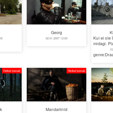
K
Georg
Kui ei ole 
00
02.01.2007 12:00
midagi. Pl
0
genre:Dr
Hetkel toimub
Hetkel toimub
k
Mandariinid