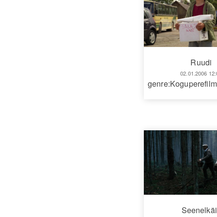
Ruudi
02.01.2006 12:
genre:Koguperefilm
Seenelkäi