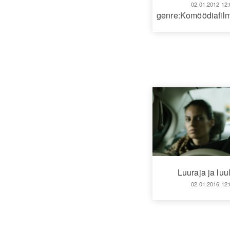
02.01.2012 12:
genre:Komöödiafil
Luuraja ja luu
02.01.2016 12: