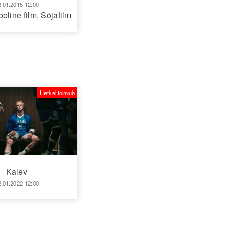
2.01.2015 12:00
ooline film
,
Sõjafilm
Hetkel toimub
Kalev
2.01.2022 12:00