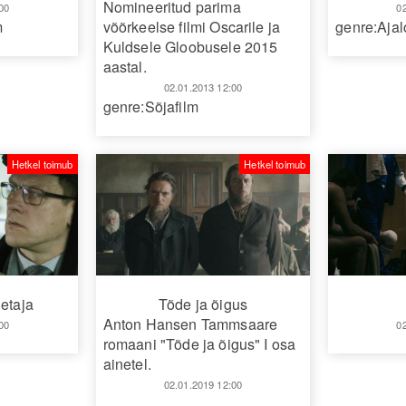
Nomineeritud parima
00
0
m
genre:Ajal
võõrkeelse filmi Oscarile ja
Kuldsele Gloobusele 2015
aastal.
02.01.2013 12:00
genre:Sõjafilm
Hetkel toimub
Hetkel toimub
letaja
Tõde ja õigus
Anton Hansen Tammsaare
00
0
romaani "Tõde ja õigus" I osa
ainetel.
02.01.2019 12:00