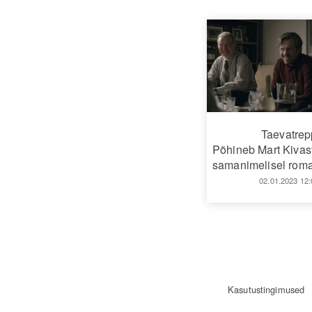
Taevatrep
Põhineb Mart Kivas
samanimelisel roma
02.01.2023 12:
Kasutustingimused