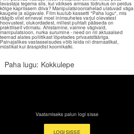
lavastaja tegema siis, kui väikses armsas tüdrukus on peidus
kõige kapriissem diiva? Manipulatsiooniahelad ulatuvad väga
kaugele ja sügavale. Film kuulub kassetti "Paha lugu", mis
räägib viiel erineval moel inimsuhetes varjul olevatest
hoovustest, olukordadest, millest puhtalt pääseda on
praktiliselt võimatu. Ahistamine, vaimne vägivald,
manipulatsioon, nurka surumine - need on nii aktuaalsed
teemad alates poliitikast lõpetades privaatsfääriga.
Painajalikes vastasseisudes võib leida nii dramaatikat,
müstikat kui äraspidist koomikatki.
Paha lugu: Kokkulepe
Vaatamiseks palun logi sisse
LOGI SISSE