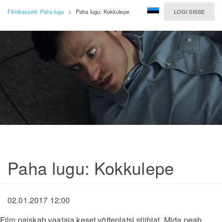
Filmikassett: Paha lugu
>
Paha lugu: Kokkulepe
LOGI SISSE
Paha lugu: Kokkulepe
02.01.2017 12:00
Film paiskab vaataja keset võtteplatsi stiihiat. Mida peab