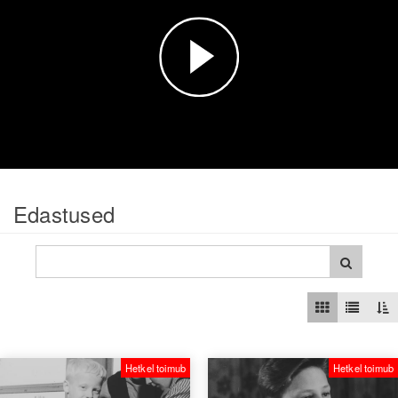
Esita
video
Edastused
Hetkel toimub
Hetkel toimub