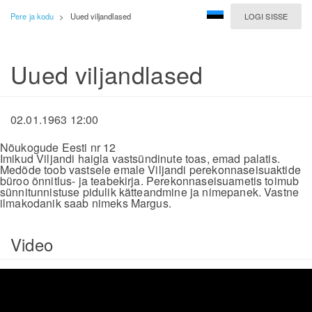
Pere ja kodu
>
Uued viljandlased
LOGI SISSE
Uued viljandlased
02.01.1963 12:00
Nõukogude Eesti nr 12
Imikud Viljandi haigla vastsündinute toas, emad palatis.
Medõde toob vastsele emale Viljandi perekonnaseisuaktide
büroo õnnitlus- ja teabekirja. Perekonnaseisuametis toimub
sünnitunnistuse pidulik kätteandmine ja nimepanek. Vastne
ilmakodanik saab nimeks Margus.
Video