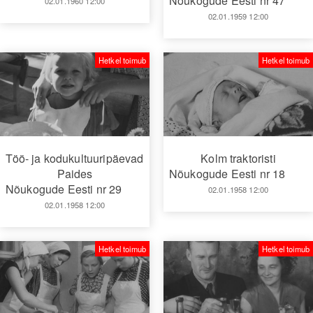
Nõukogude Eesti nr 47
02.01.1960 12:00
02.01.1959 12:00
Hetkel toimub
Hetkel toimub
Töö- ja kodukultuuripäevad
Kolm traktoristi
Paides
Nõukogude Eesti nr 18
Nõukogude Eesti nr 29
02.01.1958 12:00
02.01.1958 12:00
Hetkel toimub
Hetkel toimub