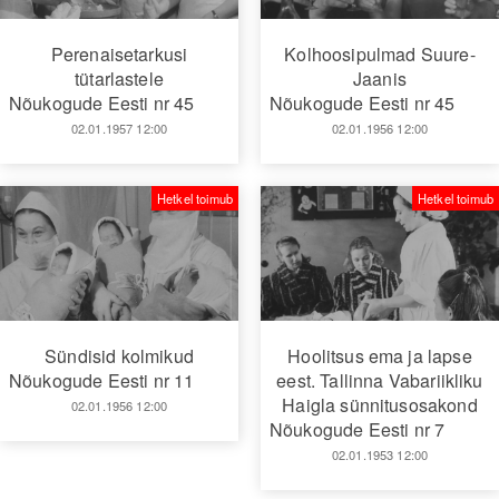
Perenaisetarkusi
Kolhoosipulmad Suure-
tütarlastele
Jaanis
Nõukogude Eesti nr 45
Nõukogude Eesti nr 45
02.01.1957 12:00
02.01.1956 12:00
Hetkel toimub
Hetkel toimub
Sündisid kolmikud
Hoolitsus ema ja lapse
Nõukogude Eesti nr 11
eest. Tallinna Vabariikliku
Haigla sünnitusosakond
02.01.1956 12:00
Nõukogude Eesti nr 7
02.01.1953 12:00