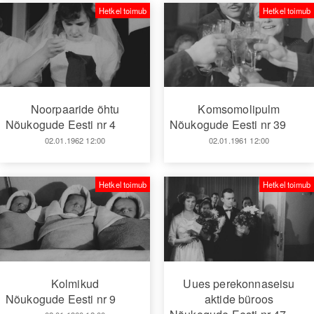
Hetkel toimub
Hetkel toimub
Noorpaaride õhtu
Komsomolipulm
Nõukogude Eesti nr 4
Nõukogude Eesti nr 39
02.01.1962 12:00
02.01.1961 12:00
Hetkel toimub
Hetkel toimub
Kolmikud
Uues perekonnaseisu
Nõukogude Eesti nr 9
aktide büroos