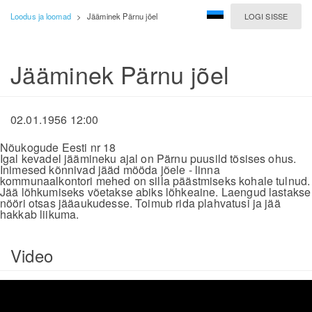
Loodus ja loomad
>
Jääminek Pärnu jõel
LOGI SISSE
Jääminek Pärnu jõel
02.01.1956 12:00
Nõukogude Eesti nr 18
Igal kevadel jäämineku ajal on Pärnu puusild tõsises ohus.
Inimesed kõnnivad jääd mööda jõele - linna
kommunaalkontori mehed on silla päästmiseks kohale tulnud.
Jää lõhkumiseks võetakse abiks lõhkeaine. Laengud lastakse
nööri otsas jääaukudesse. Toimub rida plahvatusi ja jää
hakkab liikuma.
Video