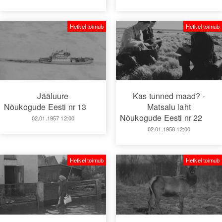
Hetkel toimub
Hetkel toimub
Jääluure
Kas tunned maad? -
Nõukogude Eesti nr 13
Matsalu laht
Nõukogude Eesti nr 22
02.01.1957 12:00
02.01.1958 12:00
Hetkel toimub
Hetkel toimub