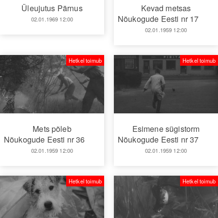
Üleujutus Pärnus
Kevad metsas
Nõukogude Eesti nr 17
02.01.1969 12:00
02.01.1959 12:00
Hetkel toimub
Hetkel toimub
Mets põleb
Esimene sügistorm
Nõukogude Eesti nr 36
Nõukogude Eesti nr 37
02.01.1959 12:00
02.01.1959 12:00
Hetkel toimub
Hetkel toimub