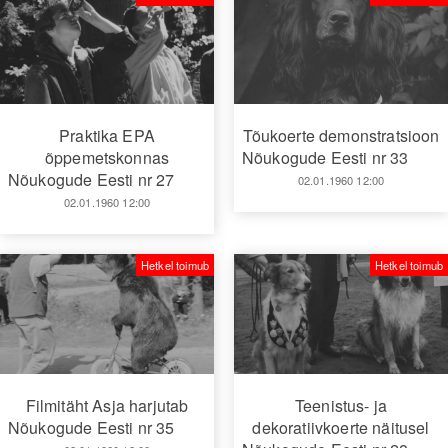
Praktika EPA
Tõukoerte demonstratsioon
õppemetskonnas
Nõukogude Eesti nr 33
Nõukogude Eesti nr 27
02.01.1960 12:00
02.01.1960 12:00
Hetkel toimub
Hetkel toimub
Filmitäht Asja harjutab
Teenistus- ja
Nõukogude Eesti nr 35
dekoratiivkoerte näitusel