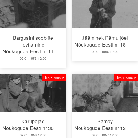
Bargusini sooblite
Jääminek Pärnu jõel
levitamine
Nõukogude Eesti nr 18
Nõukogude Eesti nr 11
02.01.1956 12:00
02.01.1953 12:00
Hetkel toimub
Hetkel toimub
Karupojad
Bamby
Nõukogude Eesti nr 36
Nõukogude Eesti nr 12
02.01.1956 12:00
02.01.1957 12:00