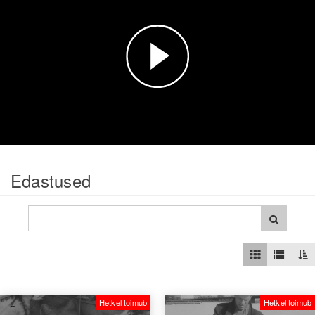
Esita
video
Edastused
Hetkel toimub
Hetkel toimub