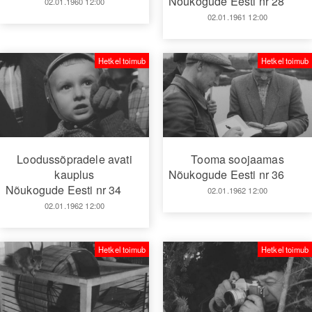
Nõukogude Eesti nr 28
02.01.1960 12:00
02.01.1961 12:00
Hetkel toimub
Hetkel toimub
Loodussõpradele avati
Tooma soojaamas
kauplus
Nõukogude Eesti nr 36
Nõukogude Eesti nr 34
02.01.1962 12:00
02.01.1962 12:00
Hetkel toimub
Hetkel toimub