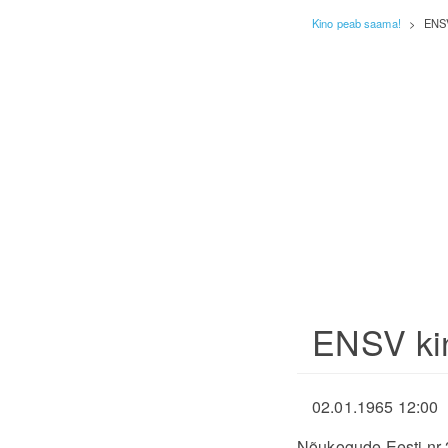
Kino peab saama!
>
ENSV
ENSV kin
02.01.1965 12:00
Nõukogude Eesti nr 