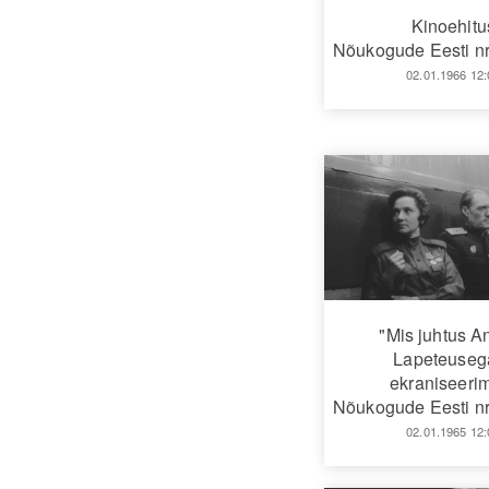
Kinoehitu
Nõukogude Eesti nr
02.01.1966 12:
"Mis juhtus A
Lapeteuseg
ekraniseeri
Nõukogude Eesti nr
02.01.1965 12: