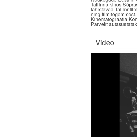
Tallinna kinos Sõpr
tähistavad Tallinnfil
ning filmitegemisest.
Kinematograafia Komi
Parvelit autasustatak
Video