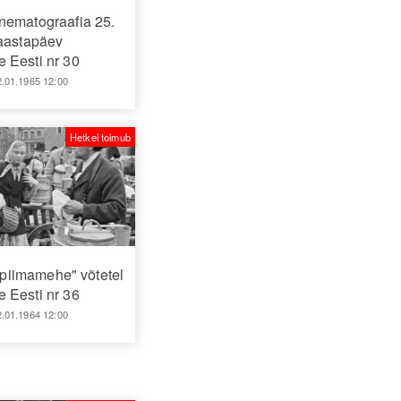
nematograafia 25.
aastapäev
 Eesti nr 30
2.01.1965 12:00
Hetkel toimub
piimamehe" võtetel
 Eesti nr 36
2.01.1964 12:00