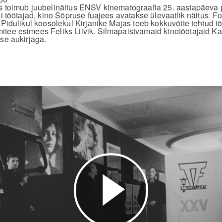
us toimub juubelinäitus ENSV kinematograafia 25. aastapäeva
mi töötajad, kino Sõpruse fuajees avatakse ülevaatlik näitus. Fot
 Pidulikul koosolekul Kirjanike Majas teeb kokkuvõtte tehtud tö
tee esimees Feliks Liivik. Silmapaistvamaid kinotöötajaid Kal
se aukirjaga.
Esita
video