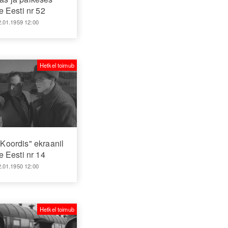
 Eesti nr 52
2.01.1959 12:00
Hetkel toimub
Koordis" ekraanil
 Eesti nr 14
2.01.1950 12:00
Hetkel toimub