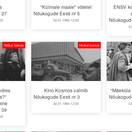
s
"Külmale maale" võtetel
ENSV ki
 27
Nõukogude Eesti nr 5
Nõukogude
00
02.01.1965 12:00
0
Hetkel toimub
Hetkel toimub
ndres
Kino Kosmos valmib
"Mäeküla 
a?"
Nõukogude Eesti nr 3
Nõukogude
mine
02.01.1964 12:00
0
 39
00