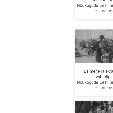
Nõukogude Eesti nr
02.01.1961 12:
Esimene laiekr
vabariigi
Nõukogude Eesti nr
02.01.1957 12: