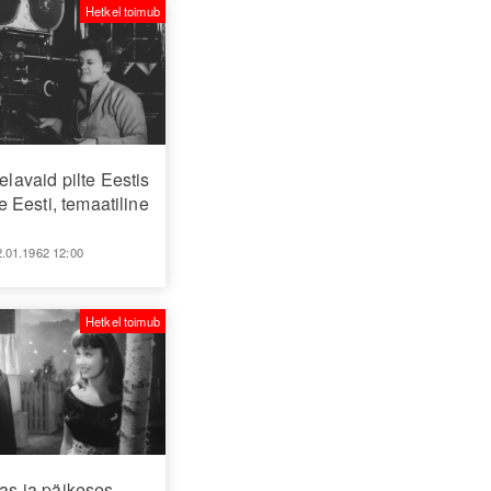
Hetkel toimub
elavaid pilte Eestis
Eesti, temaatiline
2.01.1962 12:00
Hetkel toimub
as ja päikeses