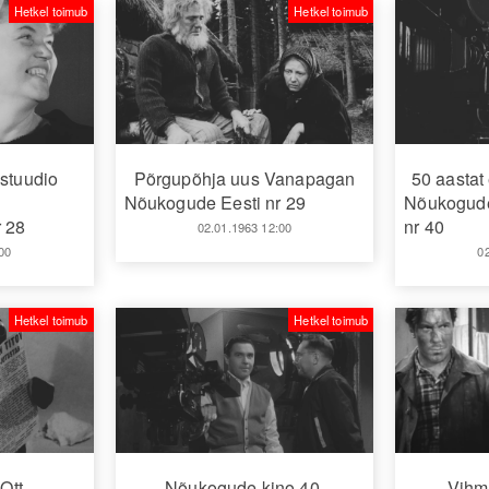
Hetkel toimub
Hetkel toimub
estuudio
Põrgupõhja uus Vanapagan
50 aastat 
d
Nõukogude Eesti nr 29
Nõukogude 
 28
nr 40
02.01.1963 12:00
00
0
Hetkel toimub
Hetkel toimub
Ott
Nõukogude kino 40.
Vihm