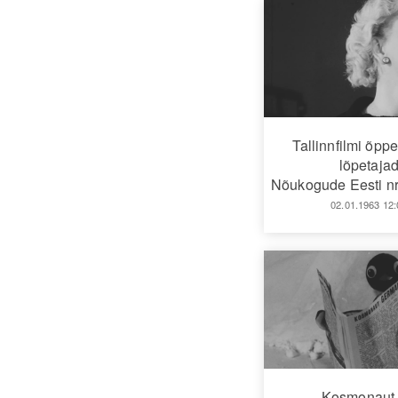
Tallinnfilmi õpp
lõpetaja
Nõukogude Eesti nr
02.01.1963 12:
Kosmonaut 