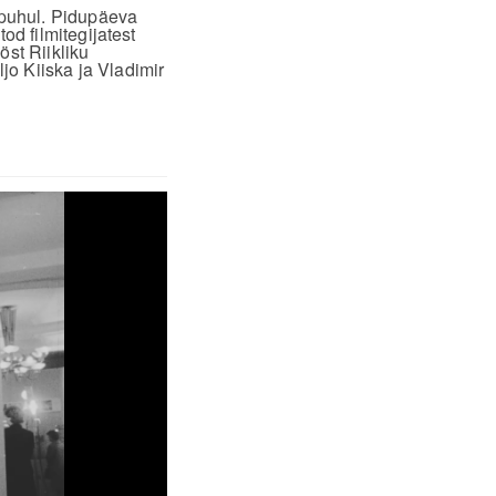
 puhul. Pidupäeva
od filmitegijatest
öst Riikliku
jo Kiiska ja Vladimir