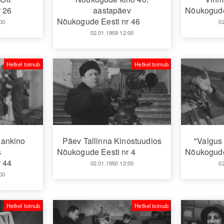
 26
aastapäev
Nõukogude
Nõukogude Eesti nr 46
00
0
02.01.1959 12:00
Hetkel toimub
Hetkel toimub
aankino
Päev Tallinna Kinostuudios
"Valgus 
s
Nõukogude Eesti nr 4
Nõukogude
 44
02.01.1950 12:00
0
00
Hetkel toimub
Hetkel toimub