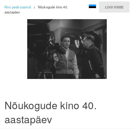
Kino peab saama!
>
Nõukogude kino 40.
LOGI SISSE
aastapäev
Nõukogude kino 40.
aastapäev