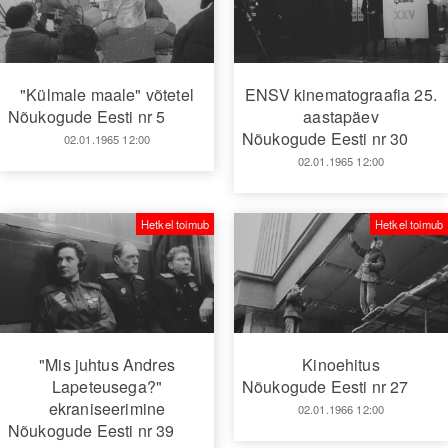
"Külmale maale" võtetel
ENSV kinematograafia 25.
Nõukogude Eesti nr 5
aastapäev
Nõukogude Eesti nr 30
02.01.1965 12:00
02.01.1965 12:00
Hetkel toimub
Hetkel toimub
"Mis juhtus Andres
Kinoehitus
Lapeteusega?"
Nõukogude Eesti nr 27
ekraniseerimine
02.01.1966 12:00
Nõukogude Eesti nr 39