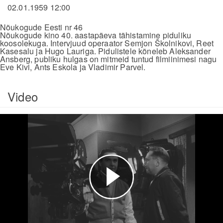
02.01.1959 12:00
Nõukogude Eesti nr 46
Nõukogude kino 40. aastapäeva tähistamine piduliku
koosolekuga. Intervjuud operaator Semjon Školnikovi, Reet
Kasesalu ja Hugo Lauriga. Pidulistele kõneleb Aleksander
Ansberg, publiku hulgas on mitmeid tuntud filmiinimesi nagu
Eve Kivi, Ants Eskola ja Vladimir Parvel.
Video
Esita
video