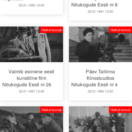
Nõukogude Eesti nr 8
02.01.1930 12:00
02.01.1941 12:00
Hetkel toimub
Hetkel toimub
Valmib esimene eesti
Päev Tallinna
kunstiline film
Kinostuudios
Nõukogude Eesti nr 26
Nõukogude Eesti nr 4
02.01.1947 12:00
02.01.1950 12:00
Hetkel toimub
Hetkel toimub