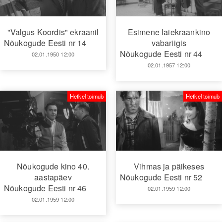
"Valgus Koordis" ekraanil
Esimene laiekraankino
Nõukogude Eesti nr 14
vabariigis
Nõukogude Eesti nr 44
02.01.1950 12:00
02.01.1957 12:00
Hetkel toimub
Hetkel toimub
Nõukogude kino 40.
Vihmas ja päikeses
aastapäev
Nõukogude Eesti nr 52
Nõukogude Eesti nr 46
02.01.1959 12:00
02.01.1959 12:00