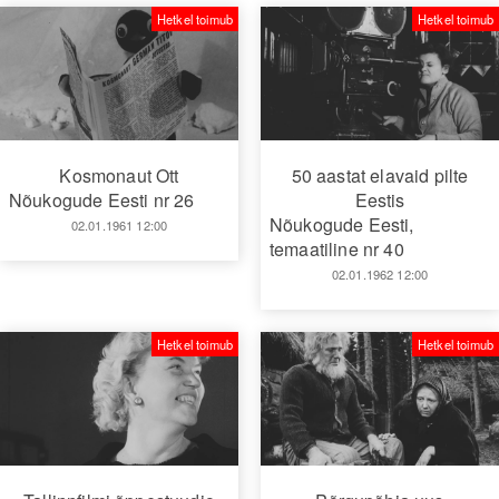
Hetkel toimub
Hetkel toimub
Kosmonaut Ott
50 aastat elavaid pilte
Nõukogude Eesti nr 26
Eestis
Nõukogude Eesti,
02.01.1961 12:00
temaatiline nr 40
02.01.1962 12:00
Hetkel toimub
Hetkel toimub