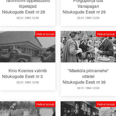
Tallinnfilmi õppestuudio
Põrgupõhja uus
lõpetajad
Vanapagan
Nõukogude Eesti nr 28
Nõukogude Eesti nr 29
02.01.1963 12:00
02.01.1963 12:00
Hetkel toimub
Hetkel toimub
Kino Kosmos valmib
"Mäeküla piimamehe"
Nõukogude Eesti nr 3
võtetel
Nõukogude Eesti nr 36
02.01.1964 12:00
02.01.1964 12:00
Hetkel toimub
Hetkel toimub