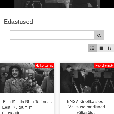
Edastused
Hetkel toimub
Hetkel toimub
ENSV Kinofikatsiooni
Filmitäht Ita Rina Tallinnas
Valitsuse rändkinod
Eesti Kultuurfilmi
väljasõidul
ringvaade