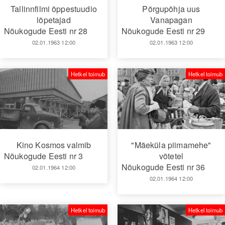
Tallinnfilmi õppestuudio
Põrgupõhja uus
lõpetajad
Vanapagan
Nõukogude Eesti nr 28
Nõukogude Eesti nr 29
02.01.1963 12:00
02.01.1963 12:00
Hetkel toimub
Hetkel toimub
Kino Kosmos valmib
"Mäeküla piimamehe"
Nõukogude Eesti nr 3
võtetel
Nõukogude Eesti nr 36
02.01.1964 12:00
02.01.1964 12:00
Hetkel toimub
Hetkel toimub