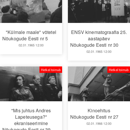
"Külmale maale" võtetel
ENSV kinematograafia 25.
Nõukogude Eesti nr 5
aastapäev
Nõukogude Eesti nr 30
02.01.1965 12:00
02.01.1965 12:00
Hetkel toimub
Hetkel toimub
"Mis juhtus Andres
Kinoehitus
Lapeteusega?"
Nõukogude Eesti nr 27
ekraniseerimine
02.01.1966 12:00
Nõukogude Eesti nr 39