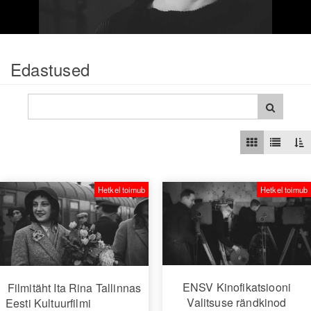
Edastused
Hetkel toimub
Hetkel toimub
ENSV Kinofikatsiooni
Filmitäht Ita Rina Tallinnas
Valitsuse rändkinod
Eesti Kultuurfilmi