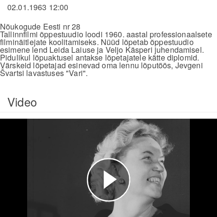
02.01.1963 12:00
Nõukogude Eesti nr 28
Tallinnfilmi õppestuudio loodi 1960. aastal professionaalsete
filminäitlejate koolitamiseks. Nüüd lõpetab õppestuudio
esimene lend Leida Laiuse ja Veljo Käsperi juhendamisel.
Pidulikul lõpuaktusel antakse lõpetajatele kätte diplomid.
Värskeid lõpetajad esinevad oma lennu lõputöös, Jevgeni
Švartsi lavastuses "Vari".
Video
Esita
video