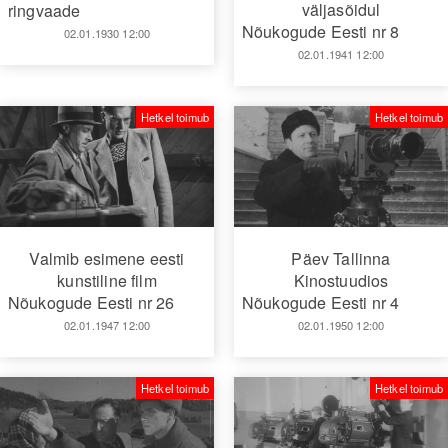
väljasõidul
ringvaade
Nõukogude Eesti nr 8
02.01.1930 12:00
02.01.1941 12:00
Hetkel toimub
Hetkel toimub
Valmib esimene eesti
Päev Tallinna
kunstiline film
Kinostuudios
Nõukogude Eesti nr 26
Nõukogude Eesti nr 4
02.01.1947 12:00
02.01.1950 12:00
Hetkel toimub
Hetkel toimub