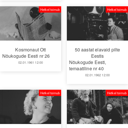
Hetkel toimub
Hetkel toimub
Kosmonaut Ott
50 aastat elavaid pilte
Nõukogude Eesti nr 26
Eestis
Nõukogude Eesti,
02.01.1961 12:00
temaatiline nr 40
02.01.1962 12:00
Hetkel toimub
Hetkel toimub