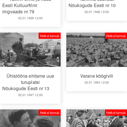
Eesti Kultuurfilmi
Nõukogude Eesti nr 10
ringvaade nr 79
02.01.1946 12:00
02.01.1939 12:00
Hetkel toimub
Hetkel toimub
Varane köögivili
Ühistööna ehitame uue
turuplatsi
02.01.1954 12:00
Nõukogude Eesti nr 13
02.01.1947 12:00
Hetkel toimub
Hetkel toimub