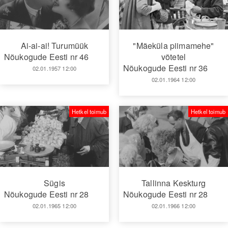
"Mäeküla piimamehe"
Ai-ai-ai! Turumüük
võtetel
Nõukogude Eesti nr 46
Nõukogude Eesti nr 36
02.01.1957 12:00
02.01.1964 12:00
Hetkel toimub
Hetkel toimub
Sügis
Tallinna Keskturg
Nõukogude Eesti nr 28
Nõukogude Eesti nr 28
02.01.1965 12:00
02.01.1966 12:00