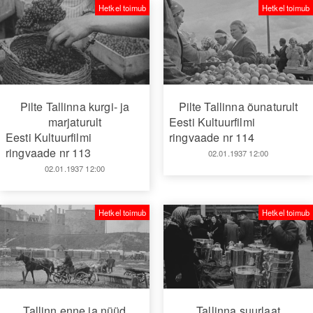
Hetkel toimub
Hetkel toimub
Pilte Tallinna kurgi- ja
Pilte Tallinna õunaturult
marjaturult
Eesti Kultuurfilmi
Eesti Kultuurfilmi
ringvaade nr 114
ringvaade nr 113
02.01.1937 12:00
02.01.1937 12:00
Hetkel toimub
Hetkel toimub
Tallinn enne ja nüüd
Tallinna suurlaat